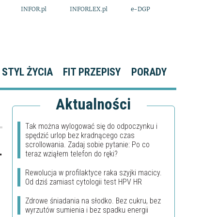
INFOR.pl
INFORLEX.pl
e-DGP
STYL ŻYCIA
FIT PRZEPISY
PORADY
Aktualności
Tak można wylogować się do odpoczynku i
spędzić urlop bez kradnącego czas
scrollowania. Zadaj sobie pytanie: Po co
.
teraz wziąłem telefon do ręki?
Rewolucja w profilaktyce raka szyjki macicy.
Od dziś zamiast cytologii test HPV HR
Zdrowe śniadania na słodko. Bez cukru, bez
wyrzutów sumienia i bez spadku energii