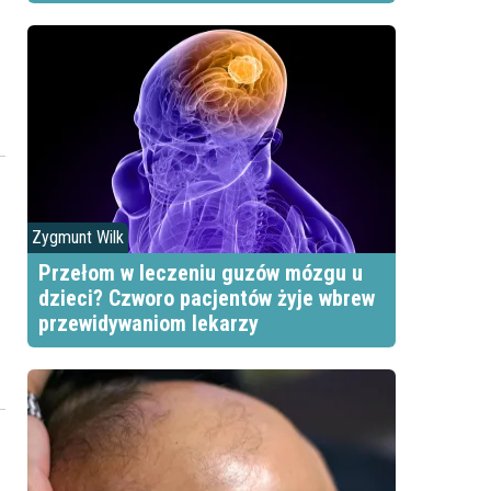
Zygmunt Wilk
Przełom w leczeniu guzów mózgu u
dzieci? Czworo pacjentów żyje wbrew
przewidywaniom lekarzy