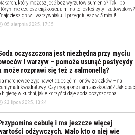
Makaron, który możesz jeść bez wyrzutów sumienia? Taki, po
którym nie czujesz ciężkości, a mimo to jesteś syty i zadowolony?
Znajdziesz go w… warzywniaku. I przygotujesz w 5 minut!
05 sierpnia 2025, 17:35
Soda oczyszczona jest niezbędna przy myciu
owoców i warzyw – pomoże usunąć pestycydy
a może rozprawi się też z salmonellą?
Na marchewce żyje nawet dziesięć milionów zarazków – na
centymetr kwadratowy. Czy mogą one nam zaszkodzić? Jak dbać
o higienę w kuchni, jakie korzyści daje soda oczyszczona i
dlaczego warto myć awokado?
23 lipca 2025, 13:24
Przypomina cebulę i ma jeszcze więcej
wartości odżywczych. Mało kto o niej wie