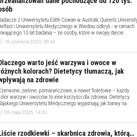
przeanalizowali dane pochodzące od 120 tys.
osób
Badacze z Uniwersytetu Edith Cowan w Australii, Queen's Universit
Belfast i Uniwersytetu Medycznego w Wiedniu odkryli - w ramach
trwającego 10 lat badania – że osoby, które w swojej diecie
sięgają po żywność bogatą we flawonoidy mają niższe ryzyko
16 czerwca 2025, 09:43
przedwczesnej śmierci. Naukowcy przeanalizowali dane 120 tys.
uczestników.
Dlaczego warto jeść warzywa i owoce w
różnych kolorach? Dietetycy tłumaczą, jak
wpływają na zdrowie
Czerwone, zielone, pomarańczowe, a nawet fioletowe – każdy
kolor warzyw i owoców to inne korzyści dla zdrowia. Dietetycy
Śląskiego Uniwersytetu Medycznego wyjaśniają, jak barwy na
talerzu wspierają odporność, mózg, serce i skórę.
26 maja 2025, 14:02
Liście rzodkiewki – skarbnica zdrowia, którą…