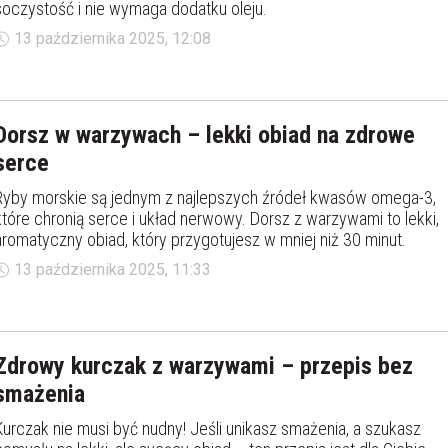
soczystość i nie wymaga dodatku oleju.
13 października 2025, 12:08
Dorsz w warzywach – lekki obiad na zdrowe
serce
Ryby morskie są jednym z najlepszych źródeł kwasów omega-3,
które chronią serce i układ nerwowy. Dorsz z warzywami to lekki,
aromatyczny obiad, który przygotujesz w mniej niż 30 minut.
13 października 2025, 11:33
Zdrowy kurczak z warzywami – przepis bez
smażenia
Kurczak nie musi być nudny! Jeśli unikasz smażenia, a szukasz