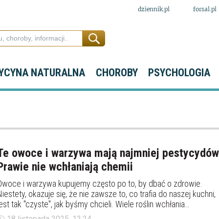
dziennik.pl
forsal.pl
YCYNA NATURALNA
CHOROBY
PSYCHOLOGIA
Te owoce i warzywa mają najmniej pestycydów
Prawie nie wchłaniają chemii
Owoce i warzywa kupujemy często po to, by dbać o zdrowie.
Niestety, okazuje się, że nie zawsze to, co trafia do naszej kuchni,
jest tak "czyste", jak byśmy chcieli. Wiele roślin wchłania
pozostałości środków ochrony roślin, ale są też takie, które
18 listopada 2025, 12:24