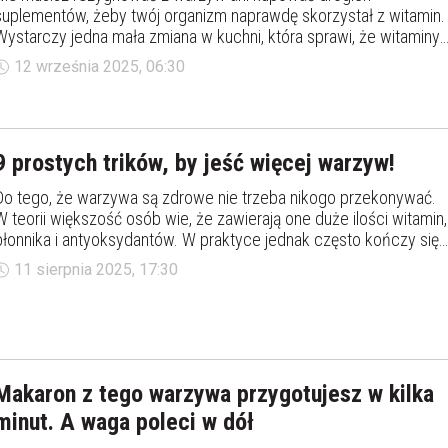
suplementów, żeby twój organizm naprawdę skorzystał z witamin.
Wystarczy jedna mała zmiana w kuchni, która sprawi, że witaminy
staną się łatwiej przyswajalne.
12 września 2025, 06:30
9 prostych trików, by jeść więcej warzyw!
Do tego, że warzywa są zdrowe nie trzeba nikogo przekonywać.
W teorii większość osób wie, że zawierają one duże ilości witamin,
błonnika i antyoksydantów. W praktyce jednak często kończy się
na plasterku pomidora do kanapki albo liściu sałaty w burgerze.
11 sierpnia 2025, 17:30
Jak jeść dużo warzyw? W jakiej postaci najlepiej jeść warzywa?
Odpowiadamy!
Makaron z tego warzywa przygotujesz w kilka
minut. A waga poleci w dół