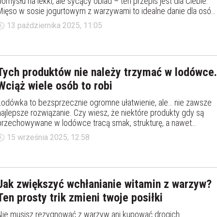
pomysłu na lekki, ale sycący obiad – ten przepis jest dla Ciebie.
Mięso w sosie jogurtowym z warzywami to idealne danie dla osób
dbających o sylwetkę.
13 października 2025, 11:05
Tych produktów nie należy trzymać w lodówce.
Wciąż wiele osób to robi
Lodówka to bezsprzecznie ogromne ułatwienie, ale… nie zawsze
najlepsze rozwiązanie. Czy wiesz, że niektóre produkty gdy są
przechowywane w lodówce tracą smak, strukturę, a nawet
szybciej się psują? Których produktów nie należy przechowywać
15 września 2025, 12:58
w lodówce?
Jak zwiększyć wchłanianie witamin z warzyw?
Ten prosty trik zmieni twoje posiłki
Nie musisz rezygnować z warzyw ani kupować drogich