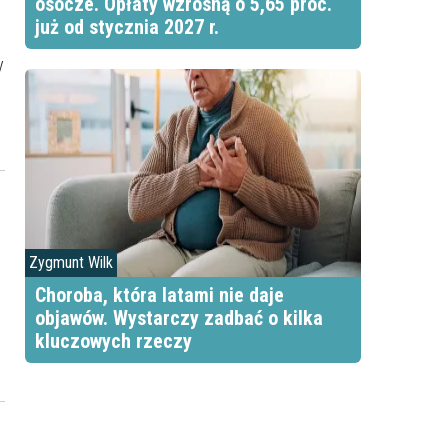
osocze. Opłaty wzrosną o 5,65 proc.
już od stycznia 2027 r.
y
Zygmunt Wilk
Choroba, która latami nie daje
objawów. Wystarczy zadbać o kilka
kluczowych rzeczy