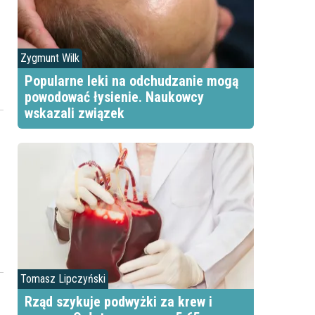
Zygmunt Wilk
Popularne leki na odchudzanie mogą
powodować łysienie. Naukowcy
wskazali związek
,
Tomasz Lipczyński
Rząd szykuje podwyżki za krew i