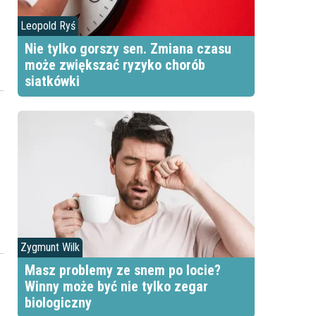
Leopold Ryś
Nie tylko gorszy sen. Zmiana czasu
może zwiększać ryzyko chorób
siatkówki
Zygmunt Wilk
Masz problemy ze snem po locie?
Winny może być nie tylko zegar
biologiczny