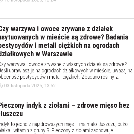
naturalnie radzą sobie lepiej i prawie nie kumulują chemii. Jakie
owoce i warzywa są najzdrowsze pod względem ilości
pestycydów?
Czy warzywa i owoce zrywane z działek
usytuowanych w mieście są zdrowe? Badania
pestycydów i metali ciężkich na ogrodach
działkowych w Warszawie
Czy warzywa i owoce zrywane z własnych działek są zdrowe?
Jeśli uprawiasz je na ogrodach działkowych w mieście, uważaj na
obecność pestycydów i metali ciężkich. Zbadano rośliny z
ogródków działkowych w Warszawie.
03 listopada 2025, 13:52
Pieczony indyk z ziołami – zdrowe mięso bez
tłuszczu
Indyk to jedno z najzdrowszych mięs – ma mało tłuszczu, dużo
białka i witamin z grupy B. Pieczony z ziołami zachowuje