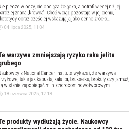
Nie piecze w oczy, nie obciąża żołądka, a potrafi więcej niż jej
bardziej znana „krewna”. Choć wciąż pozostaje w jej cieniu,
dietetycy coraz częściej wskazują ją jako cenne źródło
antyoksydantów i witamin. Czym jest szalotka, która od wieków
04 lipca 2025, 11:04
króluje w kuchniach Francji i Tajlandii, a w Polsce dopiero zyskuje
na popularności?
Te warzywa zmniejszają ryzyko raka jelita
grubego
Naukowcy z National Cancer Institute wykazali, że warzywa
krzyżowe, takie jak kapusta, kalafior, brukselka, brokuły czy jarmuż
są w stanie zapobiegać m.in. chorobom nowotworowym.
Wszystko za sprawą witamin, składników mineralnych i związków
18 czerwca 2025, 12:18
bioaktywnych, które – jak zauważyli badacze - wspierają układ
odpornościowy i przeciwdziałają chorobom cywilizacyjnym.
Te produkty wydłużają życie. Naukowcy