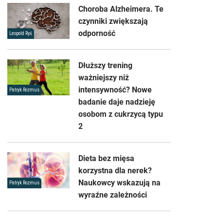
Choroba Alzheimera. Te
czynniki zwiększają
odporność
Leopold Ryś
Dłuższy trening
ważniejszy niż
intensywność? Nowe
Patryk Rozmus
badanie daje nadzieję
osobom z cukrzycą typu
2
Dieta bez mięsa
korzystna dla nerek?
Naukowcy wskazują na
Patryk Rozmus
wyraźne zależności