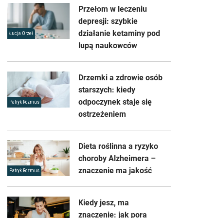
Przełom w leczeniu
depresji: szybkie
działanie ketaminy pod
Łucja Orzeł
lupą naukowców
Drzemki a zdrowie osób
starszych: kiedy
odpoczynek staje się
Patryk Rozmus
ostrzeżeniem
Dieta roślinna a ryzyko
choroby Alzheimera –
znaczenie ma jakość
Patryk Rozmus
Kiedy jesz, ma
znaczenie: jak pora