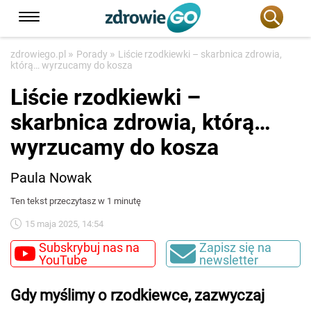
»
»
zdrowiego.pl
Porady
Liście rzodkiewki – skarbnica zdrowia,
którą… wyrzucamy do kosza
Liście rzodkiewki –
skarbnica zdrowia, którą…
wyrzucamy do kosza
Paula Nowak
Ten tekst przeczytasz w 1 minutę
15 maja 2025, 14:54
Subskrybuj nas na
Zapisz się na
YouTube
newsletter
Gdy myślimy o rzodkiewce, zazwyczaj