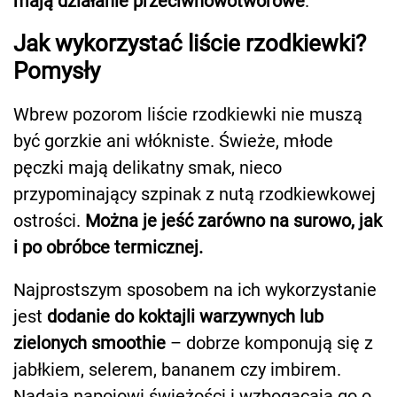
mają działanie przeciwnowotworowe
.
Jak wykorzystać liście rzodkiewki?
Pomysły
Wbrew pozorom liście rzodkiewki nie muszą
być gorzkie ani włókniste. Świeże, młode
pęczki mają delikatny smak, nieco
przypominający szpinak z nutą rzodkiewkowej
ostrości.
Można je jeść zarówno na surowo, jak
i po obróbce termicznej.
Najprostszym sposobem na ich wykorzystanie
jest
dodanie do koktajli warzywnych lub
zielonych smoothie
– dobrze komponują się z
jabłkiem, selerem, bananem czy imbirem.
Nadają napojowi świeżości i wzbogacają go o