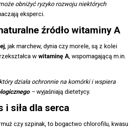
może obniżyć ryzyko rozwoju niektórych
aczają eksperci.
naturalne źródło witaminy A
ej
, jak marchew, dynia czy morele, są z kolei
przekształca w
witaminę A
, wspomagającą m.in.
 który działa ochronnie na komórki i wspiera
ologicznego
–
wyjaśniają dietetycy.
i siła dla serca
jarmuż czy szpinak, to bogactwo chlorofilu, kwasu