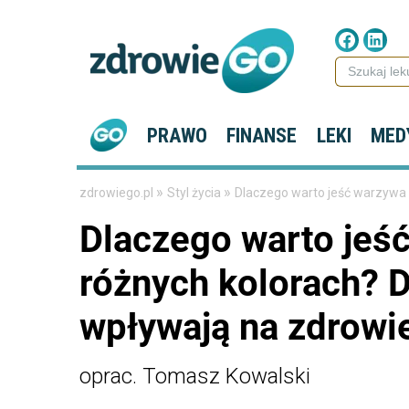
PRAWO
FINANSE
LEKI
MED
»
»
zdrowiego.pl
Styl życia
Dlaczego warto jeść warzywa 
Dlaczego warto jeś
różnych kolorach? D
wpływają na zdrowi
oprac. Tomasz Kowalski