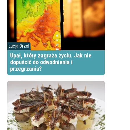
Łucja Orzeł
Upał, który zagraża życiu. Jak nie
dopuścić do odwodnienia i
przegrzania?