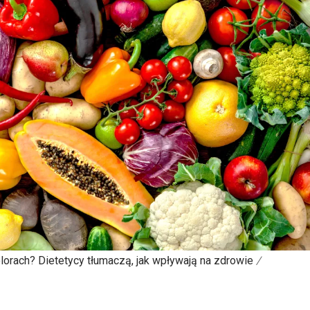
orach? Dietetycy tłumaczą, jak wpływają na zdrowie
/