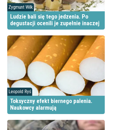
Zygmunt Wilk
Ludzie bali się tego jedzenia. Po
degustacji ocenili je zupełnie inaczej
Leopold Ryś
Toksyczny efekt biernego palenia.
Naukowcy alarmują