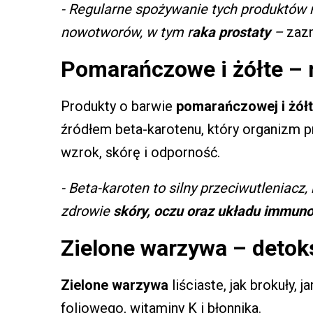
- Regularne spożywanie tych produktów 
nowotworów, w tym r
aka prostaty
–
zazn
Pomarańczowe i żółte – 
Produkty o barwie
pomarańczowej i żółt
źródłem beta-karotenu, który organizm 
wzrok, skórę i odporność.
- Beta-karoten to silny przeciwutleniacz,
zdrowie
skóry, oczu oraz układu immun
Zielone warzywa – detoks 
Zielone warzywa
liściaste, jak brokuły, 
foliowego, witaminy K i błonnika.