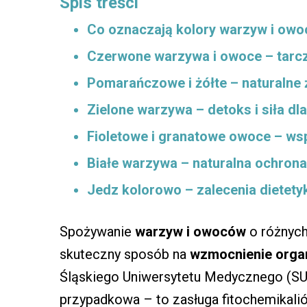
Spis treści
Co oznaczają kolory warzyw i ow
Czerwone warzywa i owoce – tar
Pomarańczowe i żółte – naturalne 
Zielone warzywa – detoks i siła dl
Fioletowe i granatowe owoce – wsp
Białe warzywa – naturalna ochrona
Jedz kolorowo – zalecenia dietet
Spożywanie
warzyw i owoców
o różnych 
skuteczny sposób na
wzmocnienie orga
Śląskiego Uniwersytetu Medycznego (SUM
przypadkowa – to zasługa fitochemikalió