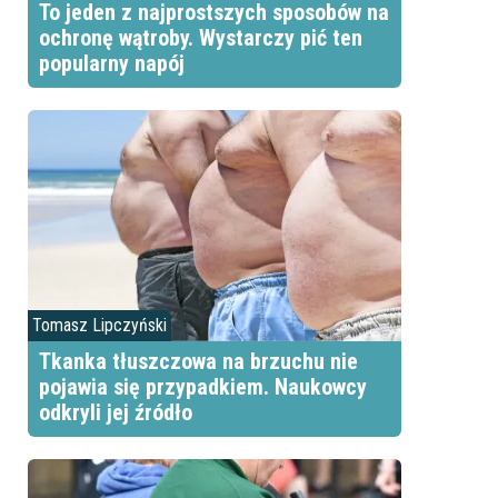
To jeden z najprostszych sposobów na
ochronę wątroby. Wystarczy pić ten
popularny napój
Tomasz Lipczyński
Tkanka tłuszczowa na brzuchu nie
pojawia się przypadkiem. Naukowcy
odkryli jej źródło