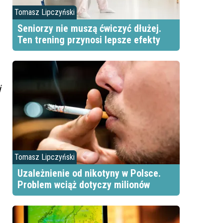
Tomasz Lipczyński
Seniorzy nie muszą ćwiczyć dłużej.
Ten trening przynosi lepsze efekty
j
Tomasz Lipczyński
Uzależnienie od nikotyny w Polsce.
Problem wciąż dotyczy milionów