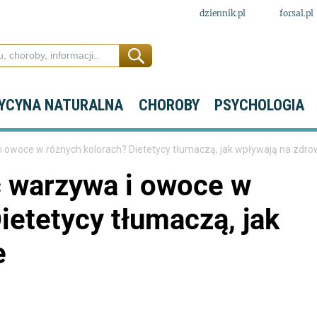
dziennik.pl
forsal.pl
YCYNA NATURALNA
CHOROBY
PSYCHOLOGIA
i owoce w różnych kolorach? Dietetycy tłumaczą, jak wpływają na zdro
ć warzywa i owoce w
ietetycy tłumaczą, jak
e