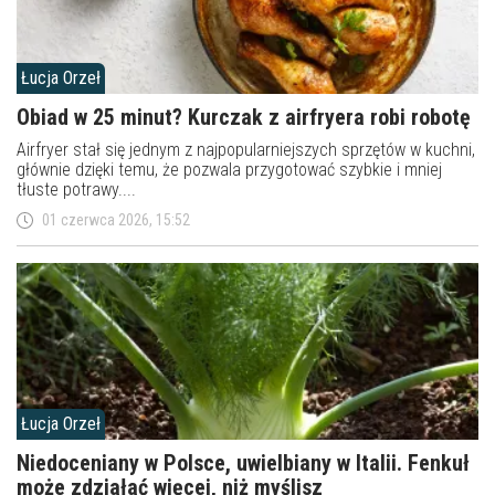
Łucja Orzeł
Obiad w 25 minut? Kurczak z airfryera robi robotę
Airfryer stał się jednym z najpopularniejszych sprzętów w kuchni,
głównie dzięki temu, że pozwala przygotować szybkie i mniej
tłuste potrawy....
01 czerwca 2026, 15:52
Łucja Orzeł
Niedoceniany w Polsce, uwielbiany w Italii. Fenkuł
może zdziałać więcej, niż myślisz