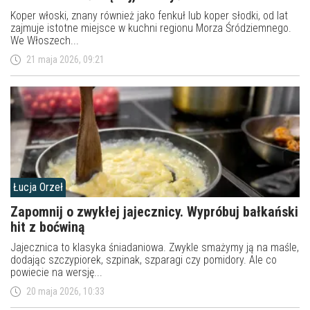
Koper włoski, znany również jako fenkuł lub koper słodki, od lat
zajmuje istotne miejsce w kuchni regionu Morza Śródziemnego.
We Włoszech...
21 maja 2026, 09:21
Łucja Orzeł
Zapomnij o zwykłej jajecznicy. Wypróbuj bałkański
hit z boćwiną
Jajecznica to klasyka śniadaniowa. Zwykle smażymy ją na maśle,
dodając szczypiorek, szpinak, szparagi czy pomidory. Ale co
powiecie na wersję...
20 maja 2026, 10:33