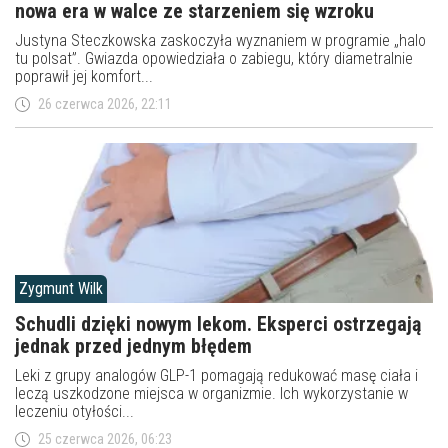
nowa era w walce ze starzeniem się wzroku
Justyna Steczkowska zaskoczyła wyznaniem w programie „halo
tu polsat”. Gwiazda opowiedziała o zabiegu, który diametralnie
poprawił jej komfort...
26 czerwca 2026, 22:11
Zygmunt Wilk
Schudli dzięki nowym lekom. Eksperci ostrzegają
jednak przed jednym błędem
Leki z grupy analogów GLP-1 pomagają redukować masę ciała i
leczą uszkodzone miejsca w organizmie. Ich wykorzystanie w
leczeniu otyłości...
25 czerwca 2026, 06:23