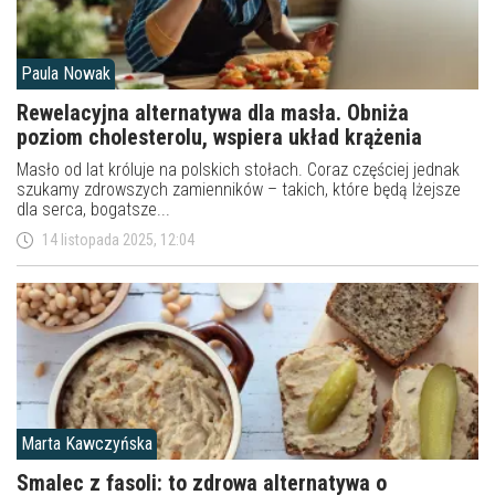
Paula Nowak
Rewelacyjna alternatywa dla masła. Obniża
poziom cholesterolu, wspiera układ krążenia
Masło od lat króluje na polskich stołach. Coraz częściej jednak
szukamy zdrowszych zamienników – takich, które będą lżejsze
dla serca, bogatsze...
14 listopada 2025, 12:04
Marta Kawczyńska
Smalec z fasoli: to zdrowa alternatywa o