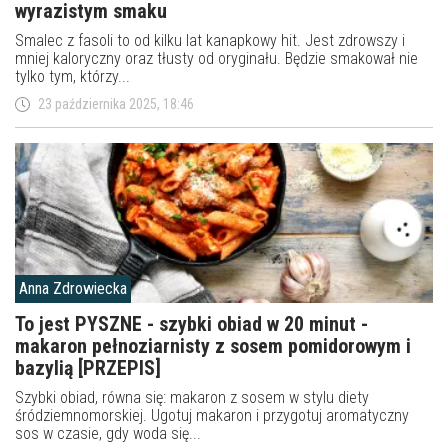
wyrazistym smaku
Smalec z fasoli to od kilku lat kanapkowy hit. Jest zdrowszy i
mniej kaloryczny oraz tłusty od oryginału. Będzie smakował nie
tylko tym, którzy...
23 października 2025, 18:46
Anna Zdrowiecka
To jest PYSZNE - szybki obiad w 20 minut -
makaron pełnoziarnisty z sosem pomidorowym i
bazylią [PRZEPIS]
Szybki obiad, równa się: makaron z sosem w stylu diety
śródziemnomorskiej. Ugotuj makaron i przygotuj aromatyczny
sos w czasie, gdy woda się...