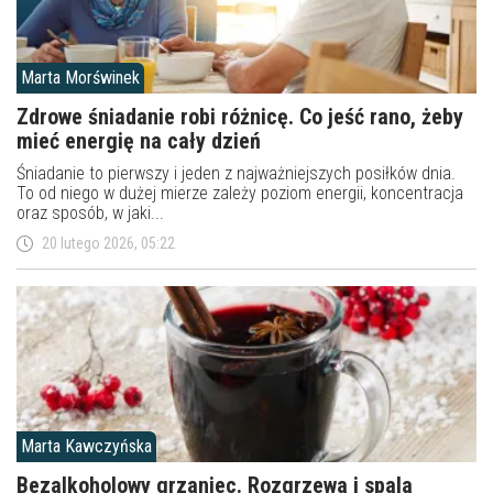
Marta Morświnek
Zdrowe śniadanie robi różnicę. Co jeść rano, żeby
mieć energię na cały dzień
Śniadanie to pierwszy i jeden z najważniejszych posiłków dnia.
To od niego w dużej mierze zależy poziom energii, koncentracja
oraz sposób, w jaki...
20 lutego 2026, 05:22
Marta Kawczyńska
Bezalkoholowy grzaniec. Rozgrzewa i spala