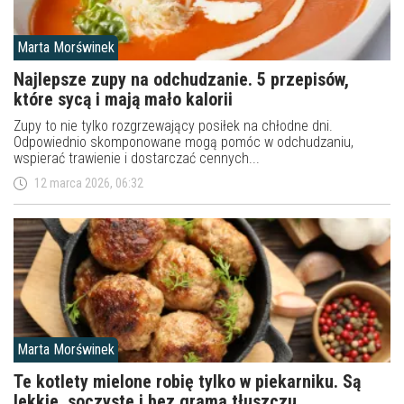
Marta Morświnek
Najlepsze zupy na odchudzanie. 5 przepisów,
które sycą i mają mało kalorii
Zupy to nie tylko rozgrzewający posiłek na chłodne dni.
Odpowiednio skomponowane mogą pomóc w odchudzaniu,
wspierać trawienie i dostarczać cennych...
12 marca 2026, 06:32
Marta Morświnek
Te kotlety mielone robię tylko w piekarniku. Są
lekkie, soczyste i bez grama tłuszczu