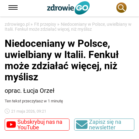
»
»
zdrowiego.pl
Fit przepisy
Niedoceniany w Polsce, uwielbiany w
Italii. Fenkuł może zdziałać więcej, niż myślisz
Niedoceniany w Polsce,
uwielbiany w Italii. Fenkuł
może zdziałać więcej, niż
myślisz
oprac. Łucja Orzeł
Ten tekst przeczytasz w 1 minutę
21 maja 2026, 09:21
Subskrybuj nas na
Zapisz się na
YouTube
newsletter