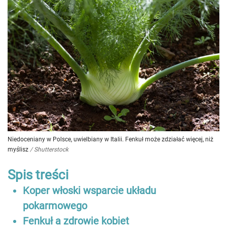
Niedoceniany w Polsce, uwielbiany w Italii. Fenkuł może zdziałać więcej, niż
myślisz
/
Shutterstock
Spis treści
Koper włoski wsparcie układu
pokarmowego
Fenkuł a zdrowie kobiet