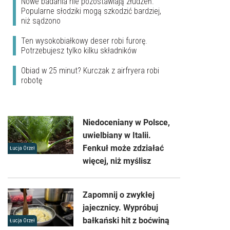
Nowe badania nie pozostawiają złudzeń.
Popularne słodziki mogą szkodzić bardziej,
niż sądzono
Ten wysokobiałkowy deser robi furorę.
Potrzebujesz tylko kilku składników
Obiad w 25 minut? Kurczak z airfryera robi
robotę
Niedoceniany w Polsce,
uwielbiany w Italii.
Fenkuł może zdziałać
Łucja Orzeł
więcej, niż myślisz
Zapomnij o zwykłej
jajecznicy. Wypróbuj
bałkański hit z boćwiną
Łucja Orzeł