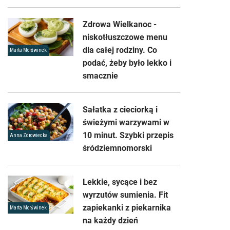
Zdrowa Wielkanoc -
niskotłuszczowe menu
dla całej rodziny. Co
Marta Morświnek
podać, żeby było lekko i
smacznie
Sałatka z cieciorką i
świeżymi warzywami w
10 minut. Szybki przepis
Anna Zdrowiecka
śródziemnomorski
Lekkie, sycące i bez
wyrzutów sumienia. Fit
zapiekanki z piekarnika
Marta Morświnek
na każdy dzień