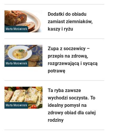
Dodatki do obiadu
zamiast ziemniaków,
kaszy i ryżu
Marta Morświnek
Zupa z soczewicy –
przepis na zdrową,
rozgrzewającą i sycącą
Marta Morświnek
potrawę
Ta ryba zawsze
wychodzi soczysta. To
idealny pomysł na
Marta Morświnek
zdrowy obiad dla całej
rodziny