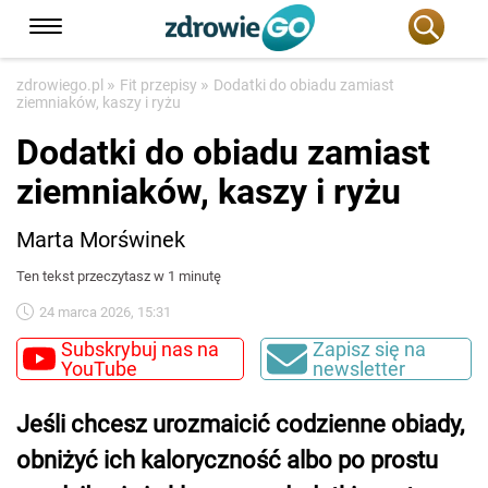
»
»
zdrowiego.pl
Fit przepisy
Dodatki do obiadu zamiast
ziemniaków, kaszy i ryżu
Dodatki do obiadu zamiast
ziemniaków, kaszy i ryżu
Marta Morświnek
Ten tekst przeczytasz w 1 minutę
24 marca 2026, 15:31
Subskrybuj nas na
Zapisz się na
YouTube
newsletter
Jeśli chcesz urozmaicić codzienne obiady,
obniżyć ich kaloryczność albo po prostu