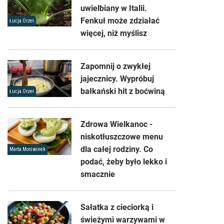
uwielbiany w Italii.
Fenkuł może zdziałać
Łucja Orzeł
więcej, niż myślisz
Zapomnij o zwykłej
jajecznicy. Wypróbuj
bałkański hit z boćwiną
Łucja Orzeł
Zdrowa Wielkanoc -
niskotłuszczowe menu
dla całej rodziny. Co
Marta Morświnek
podać, żeby było lekko i
smacznie
Sałatka z cieciorką i
świeżymi warzywami w