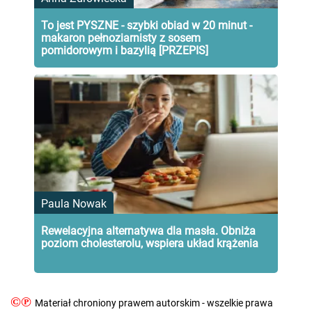
To jest PYSZNE - szybki obiad w 20 minut -
makaron pełnoziarnisty z sosem
pomidorowym i bazylią [PRZEPIS]
Paula Nowak
Rewelacyjna alternatywa dla masła. Obniża
poziom cholesterolu, wspiera układ krążenia
©℗
Materiał chroniony prawem autorskim - wszelkie prawa