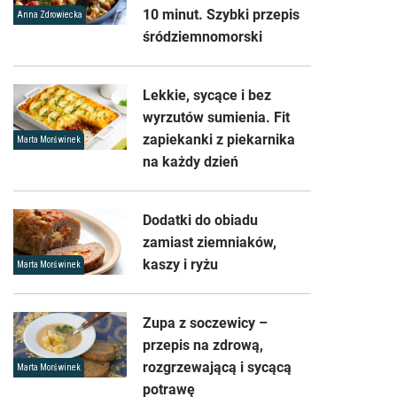
10 minut. Szybki przepis
Anna Zdrowiecka
śródziemnomorski
Lekkie, sycące i bez
wyrzutów sumienia. Fit
zapiekanki z piekarnika
Marta Morświnek
na każdy dzień
Dodatki do obiadu
zamiast ziemniaków,
kaszy i ryżu
Marta Morświnek
Zupa z soczewicy –
przepis na zdrową,
rozgrzewającą i sycącą
Marta Morświnek
potrawę