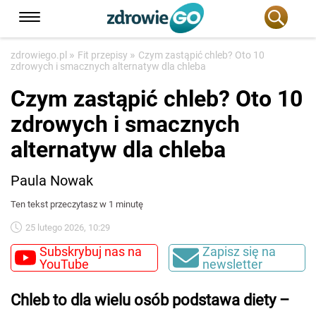
»
»
zdrowiego.pl
Fit przepisy
Czym zastąpić chleb? Oto 10
zdrowych i smacznych alternatyw dla chleba
Czym zastąpić chleb? Oto 10
zdrowych i smacznych
alternatyw dla chleba
Paula Nowak
Ten tekst przeczytasz w 1 minutę
25 lutego 2026, 10:29
Subskrybuj nas na
Zapisz się na
YouTube
newsletter
Chleb to dla wielu osób podstawa diety –