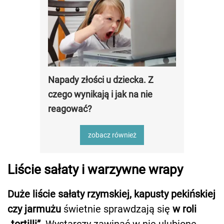
Napady złości u dziecka. Z
czego wynikają i jak na nie
reagować?
zobacz również
Liście sałaty i warzywne wrapy
Duże liście sałaty rzymskiej, kapusty pekińskiej
czy jarmużu
świetnie sprawdzają się
w roli
„tortilli”
. Wystarczy zawinąć w nie ulubione