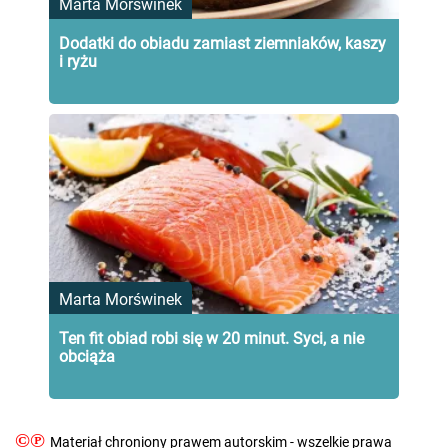
Marta Morświnek
Dodatki do obiadu zamiast ziemniaków, kaszy
i ryżu
Marta Morświnek
Ten fit obiad robi się w 20 minut. Syci, a nie
obciąża
©℗
Materiał chroniony prawem autorskim - wszelkie prawa