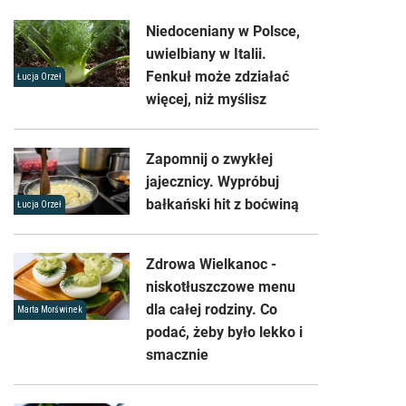
Niedoceniany w Polsce,
uwielbiany w Italii.
Fenkuł może zdziałać
Łucja Orzeł
więcej, niż myślisz
Zapomnij o zwykłej
jajecznicy. Wypróbuj
bałkański hit z boćwiną
Łucja Orzeł
Zdrowa Wielkanoc -
niskotłuszczowe menu
dla całej rodziny. Co
Marta Morświnek
podać, żeby było lekko i
smacznie