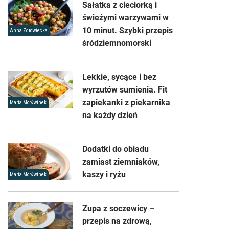
Sałatka z cieciorką i
świeżymi warzywami w
10 minut. Szybki przepis
Anna Zdrowiecka
śródziemnomorski
Lekkie, sycące i bez
wyrzutów sumienia. Fit
zapiekanki z piekarnika
Marta Morświnek
na każdy dzień
Dodatki do obiadu
zamiast ziemniaków,
kaszy i ryżu
Marta Morświnek
Zupa z soczewicy –
przepis na zdrową,