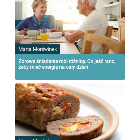
Marta Morświnek
Zdrowe śniadanie robi różnicę. Co jeść rano,
żeby mieć energię na cały dzień