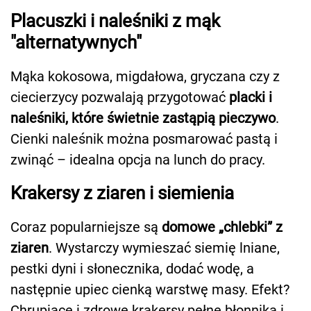
Placuszki i naleśniki z mąk
"alternatywnych"
Mąka kokosowa, migdałowa, gryczana czy z
ciecierzycy pozwalają przygotować
placki i
naleśniki, które świetnie zastąpią pieczywo
.
Cienki naleśnik można posmarować pastą i
zwinąć – idealna opcja na lunch do pracy.
Krakersy z ziaren i siemienia
Coraz popularniejsze są
domowe „chlebki” z
ziaren
. Wystarczy wymieszać siemię lniane,
pestki dyni i słonecznika, dodać wodę, a
następnie upiec cienką warstwę masy. Efekt?
Chrupiące i zdrowe krakersy pełne błonnika i