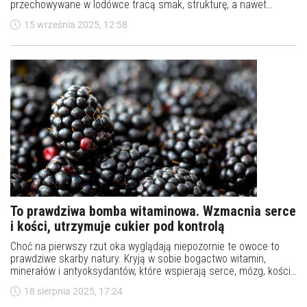
przechowywane w lodówce tracą smak, strukturę, a nawet
szybciej się psują? Których produktów nie należy przechowywać
15 września 2025, 12:58
w lodówce?
To prawdziwa bomba witaminowa. Wzmacnia serce
i kości, utrzymuje cukier pod kontrolą
Choć na pierwszy rzut oka wyglądają niepozornie te owoce to
prawdziwe skarby natury. Kryją w sobie bogactwo witamin,
minerałów i antyoksydantów, które wspierają serce, mózg, kości i
odporność. A dzięki niskiej zawartości cukru i wysokiej dawce
18 sierpnia 2025, 17:24
błonnika uznawane są za jedne z najzdrowszych owoców. Na co