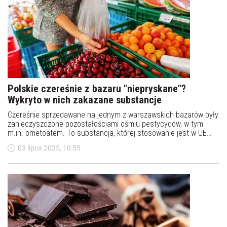
Polskie czereśnie z bazaru "niepryskane"?
Wykryto w nich zakazane substancje
Czereśnie sprzedawane na jednym z warszawskich bazarów były
zanieczyszczone pozostałościami ośmiu pestycydów, w tym
m.in. ometoatem. To substancja, której stosowanie jest w UE
zakazane. Nie można jej legalnie kupić ani posiadać –
03 lipca 2025, 10:55
zaalarmowała Fundacja Pro-Test.