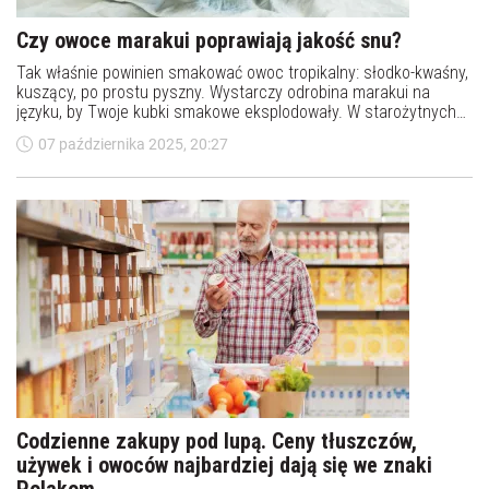
Czy owoce marakui poprawiają jakość snu?
Tak właśnie powinien smakować owoc tropikalny: słodko-kwaśny,
kuszący, po prostu pyszny. Wystarczy odrobina marakui na
języku, by Twoje kubki smakowe eksplodowały. W starożytnych
kulturach Ameryki Południowej bezsenność leczono ekstraktami
07 października 2025, 20:27
z męczennicy, znanej również jako marakuja. Mówiono nawet, że
pomaga w walce z lękiem. W tym popularnym przekonaniu jest
ziarno prawdy.
Codzienne zakupy pod lupą. Ceny tłuszczów,
używek i owoców najbardziej dają się we znaki