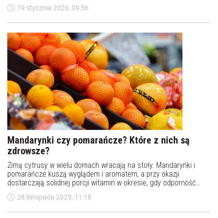
ma wiele cennych właściwości.
19 stycznia 2026, 09:56
Mandarynki czy pomarańcze? Które z nich są
zdrowsze?
Zimą cytrusy w wielu domach wracają na stoły. Mandarynki i
pomarańcze kuszą wyglądem i aromatem, a przy okazji
dostarczają solidnej porcji witamin w okresie, gdy odporność
najbardziej tego potrzebuje. Choć zarówno pomarańcze, jak i
28 listopada 2025, 11:18
mandarynki wydają się podobne, pod względem wartości
odżywczych i działania na organizm różnią się bardziej, niż
mogłoby się wydawać. Które z nich warto wybierać częściej?