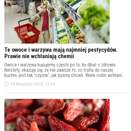
Te owoce i warzywa mają najmniej pestycydów.
Prawie nie wchłaniają chemii
Owoce i warzywa kupujemy często po to, by dbać o zdrowie.
Niestety, okazuje się, że nie zawsze to, co trafia do naszej
kuchni, jest tak "czyste", jak byśmy chcieli. Wiele roślin wchłania
pozostałości środków ochrony roślin, ale są też takie, które
18 listopada 2025, 12:24
naturalnie radzą sobie lepiej i prawie nie kumulują chemii. Jakie
owoce i warzywa są najzdrowsze pod względem ilości
pestycydów?