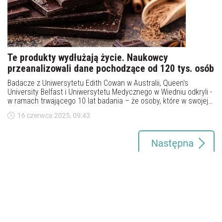
Te produkty wydłużają życie. Naukowcy
przeanalizowali dane pochodzące od 120 tys. osób
Badacze z Uniwersytetu Edith Cowan w Australii, Queen's
University Belfast i Uniwersytetu Medycznego w Wiedniu odkryli -
w ramach trwającego 10 lat badania – że osoby, które w swojej
diecie sięgają po żywność bogatą we flawonoidy mają niższe
16 czerwca 2025, 09:43
ryzyko przedwczesnej śmierci. Naukowcy przeanalizowali dane
120 tys. uczestników.
Następna
Sklep
Reklama
Kontakt
Regulamin
Ochrona prywatności
Zmień ustawienia prywatności
O nas
Mapa serwisu