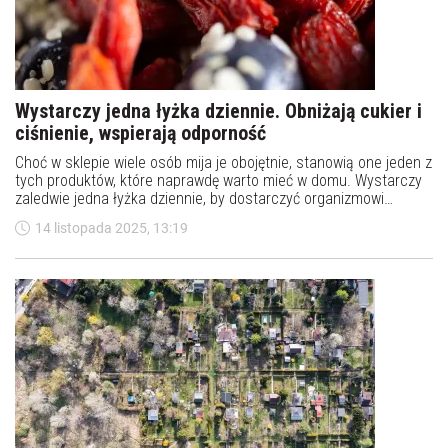
Wystarczy jedna łyżka dziennie. Obniżają cukier i
ciśnienie, wspierają odporność
Choć w sklepie wiele osób mija je obojętnie, stanowią one jeden z
tych produktów, które naprawdę warto mieć w domu. Wystarczy
zaledwie jedna łyżka dziennie, by dostarczyć organizmowi
solidną porcję antyoksydantów, witamin i składników
14 listopada 2025, 13:19
mineralnych. A ich działanie potrafi zaskoczyć: wspierają wzrok,
pomagają kontrolować poziom cukru, wpływają korzystnie na
ciśnienie krwi, a także na odporność i trawienie.