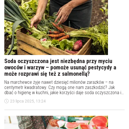
Soda oczyszczona jest niezbędna przy myciu
owoców i warzyw – pomoże usunąć pestycydy a
może rozprawi się też z salmonellą?
Na marchewce żyje nawet dziesięć milionów zarazków – na
centymetr kwadratowy. Czy mogą one nam zaszkodzić? Jak
dbać o higienę w kuchni, jakie korzyści daje soda oczyszczona i
dlaczego warto myć awokado?
23 lipca 2025, 13:24