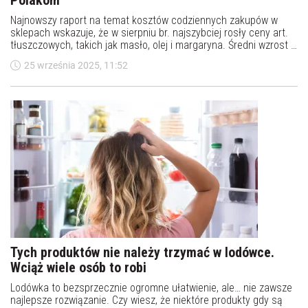
Polakom
Najnowszy raport na temat kosztów codziennych zakupów w
sklepach wskazuje, że w sierpniu br. najszybciej rosły ceny art.
tłuszczowych, takich jak masło, olej i margaryna. Średni wzrost w
tej kategorii wyniósł 17,7% rdr. Wśród najbardziej drożejących
25 września 2025, 11:52
grup towarów widać też używki, owoce, słodycze i desery oraz
nabiał. Podwyżki ich cen sięgały od 7,6% do 11,7% rdr. Tym
razem na siedemnaście analizowanych kategorii cztery wykazały
spadki cen. Dotyczyło to karm dla zwierząt, art. dla dzieci, chemii
gospodarczej oraz produktów sypkich, czyli cukru i mąki.
Tych produktów nie należy trzymać w lodówce.
Wciąż wiele osób to robi
Lodówka to bezsprzecznie ogromne ułatwienie, ale… nie zawsze
najlepsze rozwiązanie. Czy wiesz, że niektóre produkty gdy są