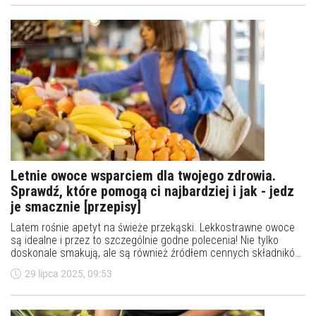
jeszcze dobre są jeżyny?
Letnie owoce wsparciem dla twojego zdrowia.
Sprawdź, które pomogą ci najbardziej i jak - jedz
je smacznie [przepisy]
Latem rośnie apetyt na świeże przekąski. Lekkostrawne owoce
są idealne i przez to szczególnie godne polecenia! Nie tylko
doskonale smakują, ale są również źródłem cennych składników
odżywczych wspierających zdrowie i dobre samopoczucie oraz
29 lipca 2025, 09:53
nawadniają.