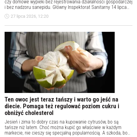
czy domowe wypieki bez rejestrowania działalności gospodarczej
i bez nadzoru sanepidu. Główny Inspektorat Sanitarny 14 lipca
opublikował wytyczne i przypomniał, że taka sprzedaż powinna
27 lipca 2026, 12:20
odbywać się z zachowaniem podstawowych zasad
bezpieczeństwa żywności oraz pod opieką osoby dorosłej.
Ten owoc jest teraz tańszy i warto go jeść na
diecie. Pomaga też regulować poziom cukru i
obniżyć cholesterol
Jesień i zima to dobry czas na kupowanie cytrusów, bo są
tańsze niż latem. Choć można kupić go właściwie w każdym
markecie, nie cieszy się specjalną popularnością. A szkoda, bo