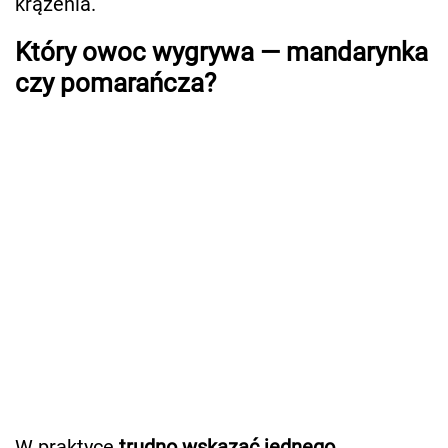
krążenia.
Który owoc wygrywa — mandarynka
czy pomarańcza?
W praktyce
trudno wskazać jednego