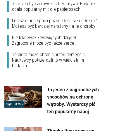
To miała być zdrowsza alternatywa. Badanie
obala popularny mit o e-papierosach
Lubisz długo spać i późno kłaść się do łóżka?
Możesz być bardziej narażony na te choroby
Nie lekceważ krwawiących dziąseł.
Zagrożone może być także serce
Ta dieta może chronić przed demencją.
Naukowcy potwierdzili to w wieloletnim
badaniu
To jeden z najprostszych
sposobów na ochronę
wątroby. Wystarczy pić
Zygmunt Wilk
ten popularny napój
Tkanka tłuszczowa na