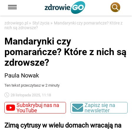
»
»
zdrowiego.pl
Styl życia
Mandarynki czy pomarańcze? Które z
nich są zdrowsze?
Mandarynki czy
pomarańcze? Które z nich są
zdrowsze?
Paula Nowak
Ten tekst przeczytasz w 2 minuty
28 listopada 2025, 11:18
Subskrybuj nas na
Zapisz się na
YouTube
newsletter
Zimą cytrusy w wielu domach wracają na