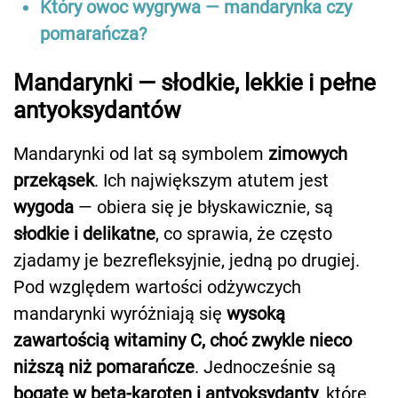
Który owoc wygrywa — mandarynka czy
pomarańcza?
Mandarynki — słodkie, lekkie i pełne
antyoksydantów
Mandarynki od lat są symbolem
zimowych
przekąsek
. Ich największym atutem jest
wygoda
— obiera się je błyskawicznie, są
słodkie i delikatne
, co sprawia, że często
zjadamy je bezrefleksyjnie, jedną po drugiej.
Pod względem wartości odżywczych
mandarynki wyróżniają się
wysoką
zawartością witaminy C, choć zwykle nieco
niższą niż pomarańcze
. Jednocześnie są
bogate w beta-karoten i antyoksydanty
, które