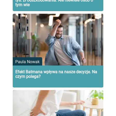
tys. zł odszkodowania. Ale niewiele osób o
tym wie
Paula Nowak
Efekt Batmana wpływa na nasze decyzje. Na
czym polega?