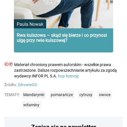
Paula Nowak
Rwa kulszowa – skąd się bierze i co przynosi
ulgę przy rwie kulszowej?
©℗
Materiał chroniony prawem autorskim - wszelkie prawa
zastrzeżone. Dalsze rozpowszechnianie artykułu za zgodą
wydawcy INFOR PL S.A.
Kup licencję.
Źródło:
ZdrowieGO
TEMATY:
Mandarynki
pomarańcze
cytrusy
owoce
witaminy
Zapisz się na newsletter