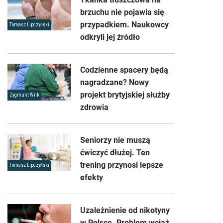
brzuchu nie pojawia się
przypadkiem. Naukowcy
Tomasz Lipczyński
odkryli jej źródło
Codzienne spacery będą
nagradzane? Nowy
projekt brytyjskiej służby
Zygmunt Wilk
zdrowia
Seniorzy nie muszą
ćwiczyć dłużej. Ten
trening przynosi lepsze
Tomasz Lipczyński
efekty
Uzależnienie od nikotyny
w Polsce. Problem wciąż