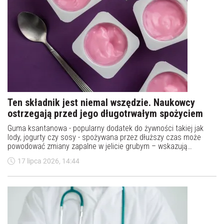
Ten składnik jest niemal wszędzie. Naukowcy
ostrzegają przed jego długotrwałym spożyciem
Guma ksantanowa - popularny dodatek do żywności takiej jak
lody, jogurty czy sosy - spożywana przez dłuższy czas może
powodować zmiany zapalne w jelicie grubym – wskazują
brazylijskie badania na szczurach, o których informuje
17 lipca 2026, 14:44
czasopismo „PLOS One”.