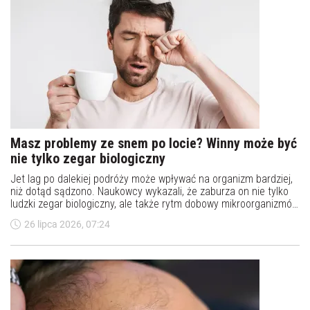
Masz problemy ze snem po locie? Winny może być
nie tylko zegar biologiczny
Jet lag po dalekiej podróży może wpływać na organizm bardziej,
niż dotąd sądzono. Naukowcy wykazali, że zaburza on nie tylko
ludzki zegar biologiczny, ale także rytm dobowy mikroorganizmów
zamieszkujących jelita. To właśnie zmiany w mikrobiomie mogą
26 lipca 2026, 07:24
odpowiadać za problemy ze snem, zmęczenie i dolegliwości
trawienne odczuwane po zmianie stref czasowych.