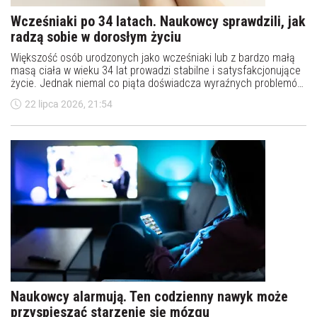
Wcześniaki po 34 latach. Naukowcy sprawdzili, jak
radzą sobie w dorosłym życiu
Większość osób urodzonych jako wcześniaki lub z bardzo małą
masą ciała w wieku 34 lat prowadzi stabilne i satysfakcjonujące
życie. Jednak niemal co piąta doświadcza wyraźnych problemów
- informuje czasopismo „JAMA Pediatrics”.
22 lipca 2026, 21:54
Naukowcy alarmują. Ten codzienny nawyk może
przyspieszać starzenie się mózgu