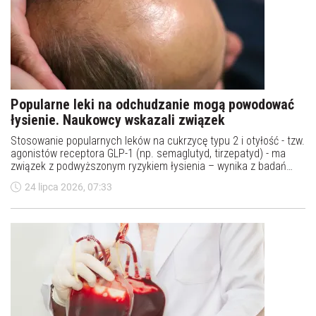
Popularne leki na odchudzanie mogą powodować
łysienie. Naukowcy wskazali związek
Stosowanie popularnych leków na cukrzycę typu 2 i otyłość - tzw.
agonistów receptora GLP-1 (np. semaglutyd, tirzepatyd) - ma
związek z podwyższonym ryzykiem łysienia – wynika z badań
prowadzonych w grupie dorosłych pacjentów. Pracę na ten
24 lipca 2026, 07:33
temat publikuje pismo „BMJ”.