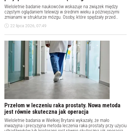
Wieloletnie badanie naukowców wskazuje na związek między
częstym oglądaniem telewizji w średnim wieku a późniejszymi
zmianami w strukturze mózgu. Osoby, które spędzały przed
ekranem dużo czasu, po dwóch dekadach miały mniejszą
22 lipca 2026, 07:49
objętość obszarów odpowiadających m.in. za pamięć,
przetwarzanie informacji wzrokowych oraz funkcje wykonawcze.
Przełom w leczeniu raka prostaty. Nowa metoda
jest równie skuteczna jak operacja
Wieloletnie badania w Wielkiej Brytanii wykazały, że mało
inwazyjna i precyzyjna metoda leczenia raka prostaty przy użyciu
ultradźwięków lub krioterapii jest równie skuteczna jak operacja i