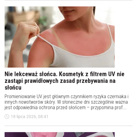
Nie lekceważ słońca. Kosmetyk z filtrem UV nie
zastąpi prawidłowych zasad przebywania na
słońcu
Promieniowanie UV jest głównym czynnikiem ryzyka czerniaka i
innych nowotworów skóry. W słoneczne dni szczególnie ważna
jest odpowiednia ochrona przed słońcem – przypomina prof.
Piotr Rutkowski. Ekspert podkreśla, że właściwe nawyki mogą
18 lipca 2026, 08:41
znacząco zmniejszyć ryzyko zachorowania.