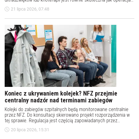
radioterapia, powoduje jednak mniej powikłań - informuje
21 lipca 2026, 07:48
„European Urology”.
Koniec z ukrywaniem kolejek? NFZ przejmie
centralny nadzór nad terminami zabiegów
Kolejki do zabiegów szpitalnych będą monitorowane centralnie
przez NFZ. Do konsultacji skierowano projekt rozporządzenia w
tej sprawie. Regulacja jest częścią zapowiadanych przez
szefową MZ zmian w ochronie zdrowia.
20 lipca 2026, 15:31