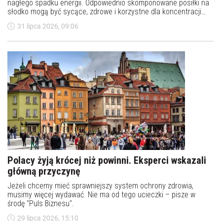
nagłego spadku energii. Odpowiednio skomponowane posiłki na
słodko mogą być sycące, zdrowe i korzystne dla koncentracji
oraz metabolizmu. Kluczem jest wybór naturalnych składników i
31 lipca 2026, 09:06
unikanie produktów, które tylko udają zdrowe.
Polacy żyją krócej niż powinni. Eksperci wskazali
główną przyczynę
Jeżeli chcemy mieć sprawniejszy system ochrony zdrowia,
musimy więcej wydawać. Nie ma od tego ucieczki – pisze w
środę "Puls Biznesu".
29 lipca 2026, 15:10