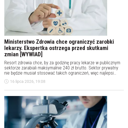
Ministerstwo Zdrowia chce ograniczyć zarobki
lekarzy. Ekspertka ostrzega przed skutkami
zmian [WYWIAD]
Resort zdrowia chce, by za godzinę pracy lekarze w publicznym
sektorze zarabiali maksymalnie 240 zł brutto. Sektor prywatny
nie będzie musiał stosować takich ograniczeń, więc najlepsi
specjaliści mogą się tam przenieść - powiedziała PAP ekspertka
16 lipca 2026, 19:08
zarządzania w ochronie zdrowia Anna Gołębicka.