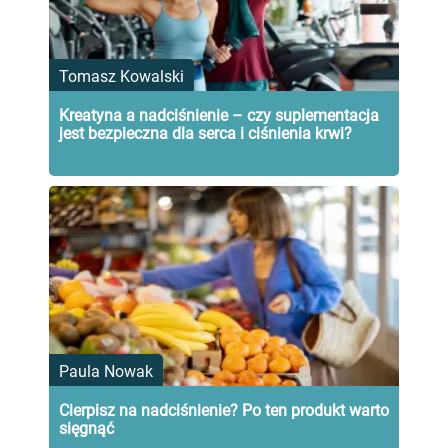
Tomasz Kowalski
Kreatyna a nadciśnienie – czy suplementacja
jest bezpieczna dla serca i ciśnienia krwi?
Paula Nowak
Cierpisz na nadciśnienie? Po ten produkt warto
sięgnąć