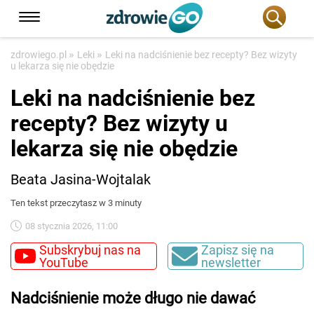
»
»
zdrowiego.pl
Leki
Leki na nadciśnienie bez recepty? Bez wizyty
u lekarza się nie obędzie
Leki na nadciśnienie bez
recepty? Bez wizyty u
lekarza się nie obędzie
Beata Jasina-Wojtalak
Ten tekst przeczytasz w 3 minuty
08 stycznia 2026, 11:00
Subskrybuj nas na
Zapisz się na
YouTube
newsletter
Nadciśnienie może długo nie dawać