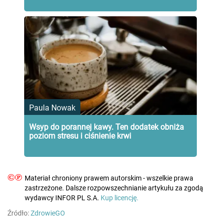
Paula Nowak
Wsyp do porannej kawy. Ten dodatek obniża
poziom stresu i ciśnienie krwi
©℗
Materiał chroniony prawem autorskim - wszelkie prawa
zastrzeżone. Dalsze rozpowszechnianie artykułu za zgodą
wydawcy INFOR PL S.A.
Kup licencję.
Źródło:
ZdrowieGO