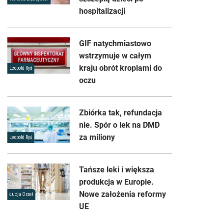
hospitalizacji
GIF natychmiastowo
wstrzymuje w całym
kraju obrót kroplami do
Leopold Ryś
oczu
Zbiórka tak, refundacja
nie. Spór o lek na DMD
za miliony
Leopold Ryś
Tańsze leki i większa
produkcja w Europie.
Nowe założenia reformy
Łucja Orzeł
UE