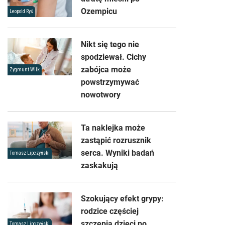
Ozempicu
Leopold Ryś
Nikt się tego nie
spodziewał. Cichy
zabójca może
Zygmunt Wilk
powstrzymywać
nowotwory
Ta naklejka może
zastąpić rozrusznik
serca. Wyniki badań
Tomasz Lipczyński
zaskakują
Szokujący efekt grypy:
rodzice częściej
szczepią dzieci po
Tomasz Lipczyński