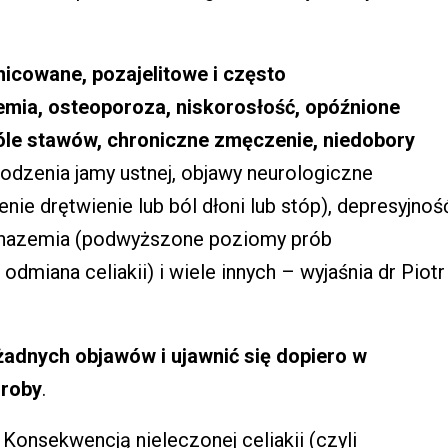
nicowane, pozajelitowe i często
emia, osteoporoza, niskorosłość, opóźnione
bóle stawów, chroniczne zmęczenie, niedobory
zodzenia jamy ustnej, objawy neurologiczne
ie drętwienie lub ból dłoni lub stóp), depresyjnoś
minazemia (podwyższone poziomy prób
dmiana celiakii) i wiele innych – wyjaśnia dr Piotr
żadnych objawów i ujawnić się dopiero w
oroby
.
Konsekwencją nieleczonej celiakii (czyli