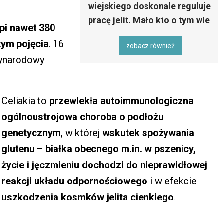
wiejskiego doskonale reguluje
pracę jelit. Mało kto o tym wie
rpi nawet 380
tym pojęcia
. 16
zobacz również
zynarodowy
Celiakia to
przewlekła autoimmunologiczna
ogólnoustrojowa choroba o podłożu
genetycznym
, w której
wskutek spożywania
glutenu – białka obecnego m.in. w pszenicy,
życie i jęczmieniu dochodzi do nieprawidłowej
reakcji układu odpornościowego
i w efekcie
uszkodzenia kosmków jelita cienkiego
.