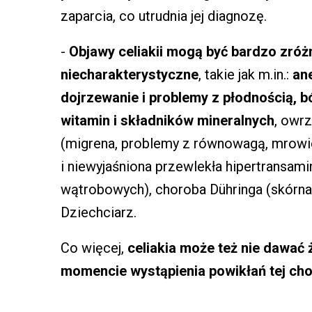
zaparcia, co utrudnia jej diagnozę.
-
Objawy celiakii mogą być bardzo zróż
niecharakterystyczne
, takie jak m.in.:
an
dojrzewanie i problemy z płodnością, 
witamin i składników mineralnych
, owr
(migrena, problemy z równowagą, mrowien
i niewyjaśniona przewlekła hipertransa
wątrobowych), choroba Dühringa (skórna o
Dziechciarz.
Co więcej,
celiakia może też nie dawać 
momencie wystąpienia powikłań tej ch