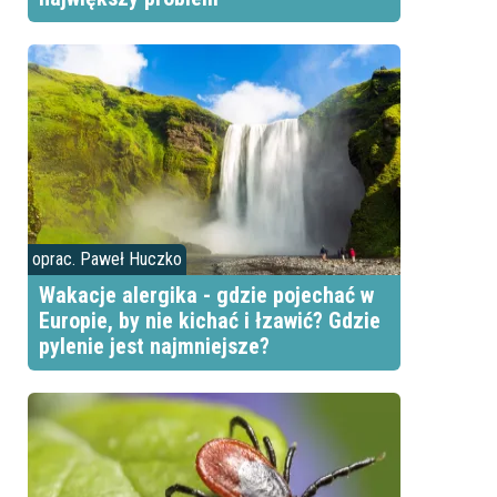
oprac. Paweł Huczko
Wakacje alergika - gdzie pojechać w
Europie, by nie kichać i łzawić? Gdzie
pylenie jest najmniejsze?