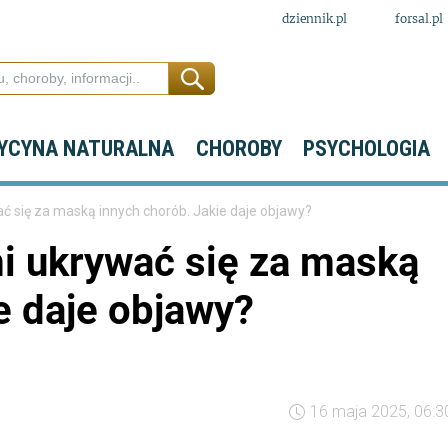
dziennik.pl
forsal.pl
YCYNA NATURALNA
CHOROBY
PSYCHOLOGIA
ć się za maską innych chorób. Jakie daje objawy?
mi ukrywać się za maską
e daje objawy?
16 maja 2025, 06:3