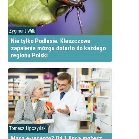
Zygmunt Wilk
Nie tylko Podlasie. Kleszczowe
zapalenie mózgu dotarło do każdego
regionu Polski
Tomasz Lipczyński
Masz e-receptę? Od 1 lipca możesz