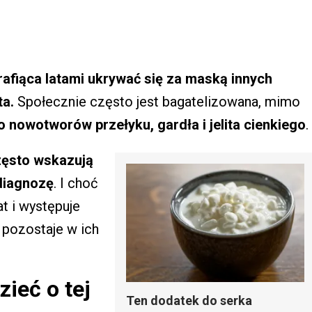
rafiąca latami ukrywać się za maską innych
ta.
Społecznie często jest bagatelizowana, mimo
nowotworów przełyku, gardła i jelita cienkiego
.
zęsto wskazują
 diagnozę
. I choć
t i występuje
ż pozostaje w ich
zieć o tej
Ten dodatek do serka