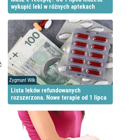
wykupić leki w różnych aptekach
ć
Zygmunt Wilk
Lista leków refundowanych
rozszerzona. Nowe terapie od 1 lipca