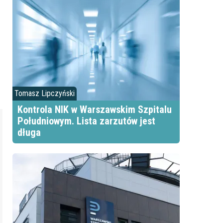
Tomasz Lipczyński
Kontrola NIK w Warszawskim Szpitalu
Południowym. Lista zarzutów jest
długa