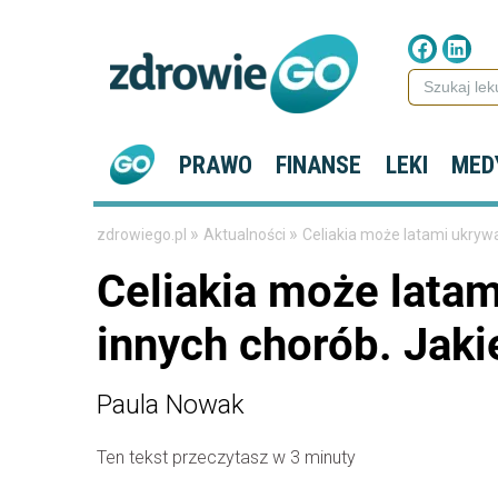
PRAWO
FINANSE
LEKI
MED
»
»
zdrowiego.pl
Aktualności
Celiakia może latami ukrywa
Celiakia może lata
innych chorób. Jaki
Paula Nowak
Ten tekst przeczytasz w 3 minuty