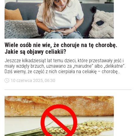
Wiele osób nie wie, że choruje na tę chorobę.
Jakie są objawy celiakii?
Jeszcze kilkadziesiąt lat temu dzieci, które przestawały jeść i
miały wzdęty brzuch, uznawano za „marudne” albo „delikatne”.
Dziś wiemy, że część z nich cierpiała na celiakię – chorobę
autoimmunologiczną, która przez stulecia była błędnie
10 czerwca 2025, 06:30
rozpoznawana, bagatelizowana lub po prostu - niezrozumiana.
Jakie są objawy celiakii? Po czym poznać, że ma się celiakię?