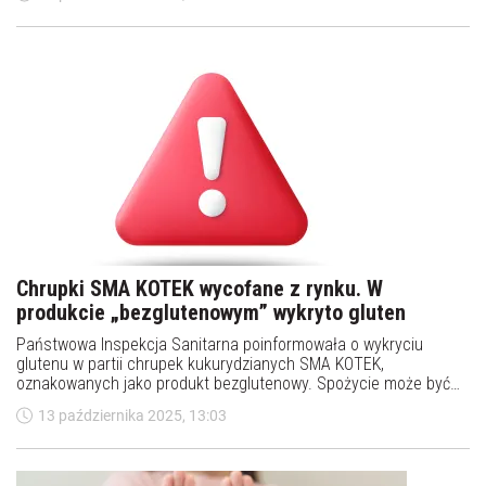
osób rezygnuje z glutenu, wierząc, że to zdrowsze rozwiązanie
dla każdego. Ale czy naprawdę tak jest? Sprawdźmy, jakie są
najczęstsze mity dotyczące diety bezglutenowej – i co na ten
temat mówią fakty.
Chrupki SMA KOTEK wycofane z rynku. W
produkcie „bezglutenowym” wykryto gluten
Państwowa Inspekcja Sanitarna poinformowała o wykryciu
glutenu w partii chrupek kukurydzianych SMA KOTEK,
oznakowanych jako produkt bezglutenowy. Spożycie może być
niebezpieczne dla osób z celiakią, alergią lub nietolerancją
13 października 2025, 13:03
glutenu.