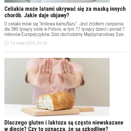
Celiakia może latami ukrywać się za maską innych
chorób. Jakie daje objawy?
O celiakii mówi się "królowa kamuflażu". Jest źródłem cierpienia
dla 380 tysięcy osób w Polsce, w tym 77 tysięcy dzieci i ponad 7
milionów Europejczyków. Dziś obchodzimy Międzynarodowy Dzień
Celiakii. Jakie są jej objawy i jak wygląda leczenie?
16 maja 2025, 06:30
Dlaczego gluten i laktoza są często niewskazane
w diecie? Czy to oznacza, że są szkodliwe?