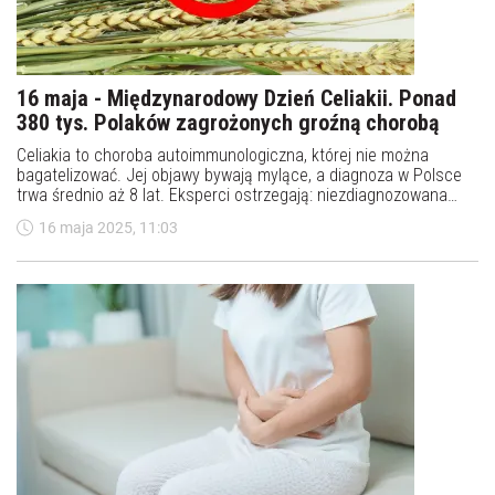
16 maja - Międzynarodowy Dzień Celiakii. Ponad
380 tys. Polaków zagrożonych groźną chorobą
Celiakia to choroba autoimmunologiczna, której nie można
bagatelizować. Jej objawy bywają mylące, a diagnoza w Polsce
trwa średnio aż 8 lat. Eksperci ostrzegają: niezdiagnozowana
celiakia prowadzi do groźnych powikłań. Jedynym ratunkiem jest
16 maja 2025, 11:03
ścisła dieta bezglutenowa. 16 maja obchodzimy Międzynarodowy
Dzień Celiakii.