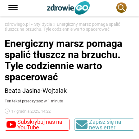
»
»
zdrowiego.pl
Styl życia
Energiczny marsz pomaga spalić
tłuszcz na brzuchu. Tyle codziennie warto spacerować
Energiczny marsz pomaga
spalić tłuszcz na brzuchu.
Tyle codziennie warto
spacerować
Beata Jasina-Wojtalak
Ten tekst przeczytasz w 1 minutę
17 grudnia 2025, 14:22
Subskrybuj nas na
Zapisz się na
YouTube
newsletter