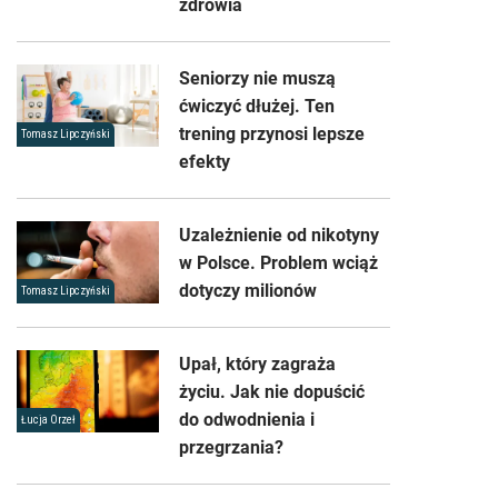
zdrowia
Seniorzy nie muszą
ćwiczyć dłużej. Ten
trening przynosi lepsze
Tomasz Lipczyński
efekty
Uzależnienie od nikotyny
w Polsce. Problem wciąż
dotyczy milionów
Tomasz Lipczyński
Upał, który zagraża
życiu. Jak nie dopuścić
do odwodnienia i
Łucja Orzeł
przegrzania?