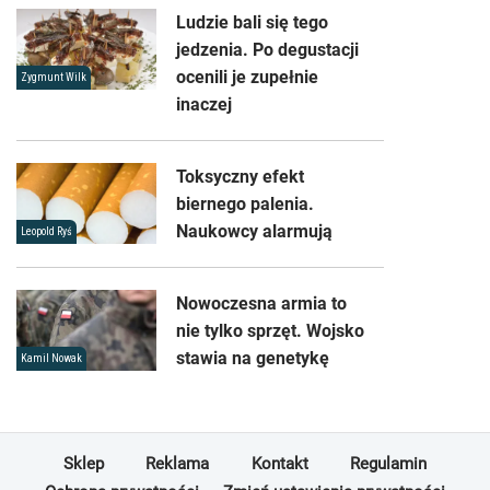
Ludzie bali się tego
jedzenia. Po degustacji
ocenili je zupełnie
Zygmunt Wilk
inaczej
Toksyczny efekt
biernego palenia.
Naukowcy alarmują
Leopold Ryś
Nowoczesna armia to
nie tylko sprzęt. Wojsko
stawia na genetykę
Kamil Nowak
Sklep
Reklama
Kontakt
Regulamin