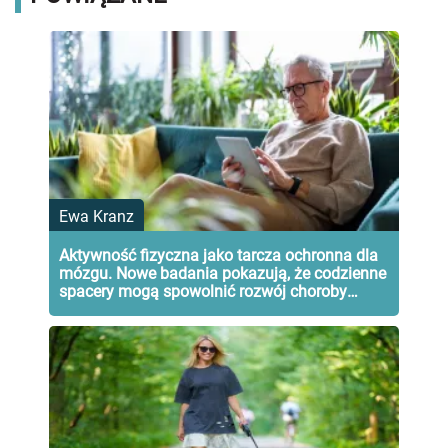
Ewa Kranz
Aktywność fizyczna jako tarcza ochronna dla
mózgu. Nowe badania pokazują, że codzienne
spacery mogą spowolnić rozwój choroby
Alzheimera.