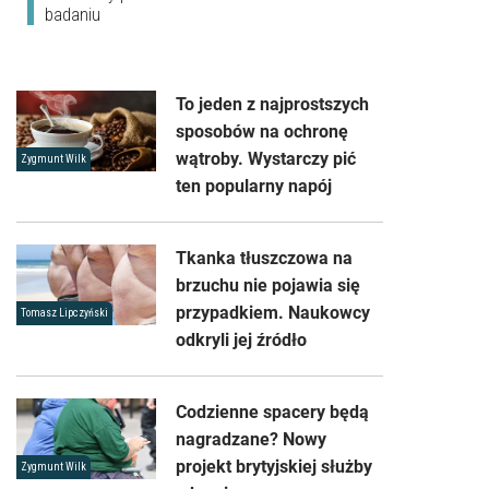
badaniu
To jeden z najprostszych
sposobów na ochronę
wątroby. Wystarczy pić
Zygmunt Wilk
ten popularny napój
Tkanka tłuszczowa na
brzuchu nie pojawia się
przypadkiem. Naukowcy
Tomasz Lipczyński
odkryli jej źródło
Codzienne spacery będą
nagradzane? Nowy
projekt brytyjskiej służby
Zygmunt Wilk