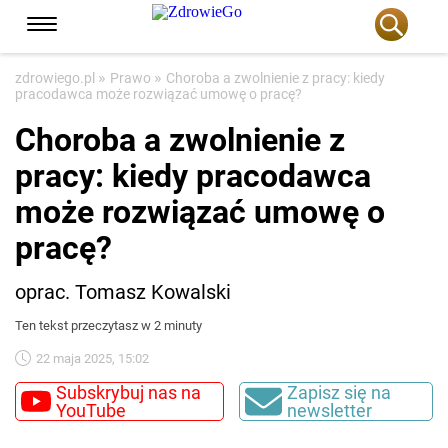
»
»
zdrowiego.pl
Prawo
Choroba a zwolnienie z pracy: kiedy
pracodawca może rozwiązać umowę o pracę?
Choroba a zwolnienie z
pracy: kiedy pracodawca
może rozwiązać umowę o
pracę?
oprac. Tomasz Kowalski
Ten tekst przeczytasz w 2 minuty
22 maja 2025, 15:02
Subskrybuj nas na
Zapisz się na
YouTube
newsletter