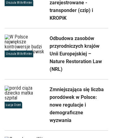
zarejestrowane -
Urszula Wilk-Winter
transponder (czip) i
KROPiK
Odbudowa zasobów
przyrodniczych krajów
Unii Europejskiej –
Urszula Wilk-Winter
Nature Restoration Law
(NRL)
Zmniejszająca się liczba
porodówek w Polsce:
nowe regulacje i
Łucja Orzeł
demograficzne
wyzwania