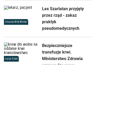
Lex Szarlatan przyjęty
przez rząd - zakaz
praktyk
Urszula Wilk-Winter
pseudomedycznych
Bezpieczniejsze
transfuzje krwi.
Ministerstwo Zdrowia
Łucja Orzeł
wprowadza nowe
standardy
Sklep
Reklama
Kontakt
Regulamin
Ochrona prywatności
Zmień ustawienia prywatności
O nas
Mapa serwisu