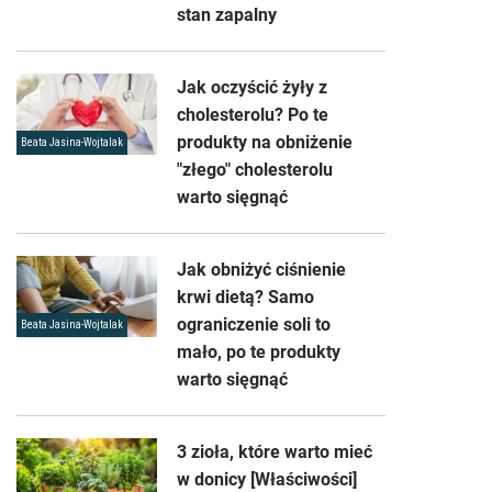
stan zapalny
Jak oczyścić żyły z
cholesterolu? Po te
produkty na obniżenie
Beata Jasina-Wojtalak
"złego" cholesterolu
warto sięgnąć
Jak obniżyć ciśnienie
krwi dietą? Samo
ograniczenie soli to
Beata Jasina-Wojtalak
mało, po te produkty
warto sięgnąć
3 zioła, które warto mieć
w donicy [Właściwości]