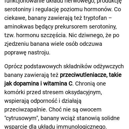
funkcjonowanie układu nerwowego, produkcję
serotoniny i regulację poziomu hormonów. Co
ciekawe, banany zawierają też tryptofan –
aminokwas będący prekursorem serotoniny,
tzw. hormonu szczęścia. Nic dziwnego, że po
zjedzeniu banana wiele osób odczuwa
poprawę nastroju.
Oprócz podstawowych składników odżywczych
banany zawierają też
przeciwutleniacze, takie
jak dopamina i witamina C
. Chronią one
komórki przed stresem oksydacyjnym,
wspierają odporność i działają
przeciwzapalnie. Choć nie są owocem
"cytrusowym", banany wciąż stanowią solidne
wsparcie dla układu immunologicznego.