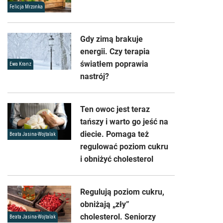
Felicja Mrzonka
Gdy zimą brakuje
energii. Czy terapia
światłem poprawia
Ewa Kranz
nastrój?
Ten owoc jest teraz
tańszy i warto go jeść na
diecie. Pomaga też
Beata Jasina-Wojtalak
regulować poziom cukru
i obniżyć cholesterol
Regulują poziom cukru,
obniżają „zły”
cholesterol. Seniorzy
Beata Jasina-Wojtalak