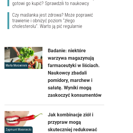
gotowi go kupić? Sprawdzili to naukowcy
Czy maślanka jest zdrowa? Może poprawić
trawienie i obniżyć poziom "złego
cholesterolu". Warto ją pić regularnie
Badanie: niektóre
warzywa magazynują
farmaceutyki w liściach.
Marta Morświnek
Naukowcy zbadali
pomidory, marchew i
sałatę. Wyniki mogą
zaskoczyć konsumentów
Jak kombinacje ziół i
przypraw mogą
skuteczniej redukować
Zygmunt Woroniecki