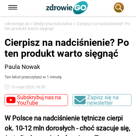
»
»
zdrowiego.pl
Medycyna naturalna
Cierpisz na nadciśnienie? Po
ten produkt warto sięgnąć
Cierpisz na nadciśnienie? Po
ten produkt warto sięgnąć
Paula Nowak
Ten tekst przeczytasz w 1 minutę
10 maja 2025, 06:30
Subskrybuj nas na
Zapisz się na
YouTube
newsletter
W Polsce na nadciśnienie tętnicze cierpi
ok. 10-12 mln dorosłych - choć szacuje się,