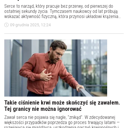
Serce to narząd, który pracuje bez przerwy, od pierwszej do
ostatniej sekundy życia. Tymczasem naukowcy od lat próbują
wskazać aktywność fizyczną, która przynosi układowi krążenia
najwięcej korzyści. I choć wybór jest szeroki, jedna z nich pojawia
09 grudnia 2025, 12:24
się w badaniach najczęściej.
Takie ciśnienie krwi może skończyć się zawałem.
Tej granicy nie można ignorować
Zawał serca nie pojawia się nagle, "znikąd". W zdecydowanej
większości przypadków poprzedza go proces trwający latami —
rozwijająca się miażdżyca, uszkodzenia naczyń krwionośnych i