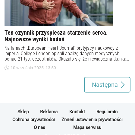
Ten czynnik przyspiesza starzenie serca.
Najnowsze wyniki badań
Na łamach „European Heart Journal” brytyjscy naukowcy z
Imperial College London opisali analizę danych medycznych
ponad 21 tys. uczestników. Okazało się, że niewidoczna tkanka
tłuszczowa otaczająca narządy wewnętrzne, czyli tzw. tłuszcz
10 września 2025, 13:59
trzewny, może znacząco przyspieszać proces starzenia serca.
Następna
Sklep
Reklama
Kontakt
Regulamin
Ochrona prywatności
Zmień ustawienia prywatności
O nas
Mapa serwisu