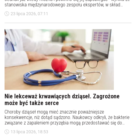
stanowiska międzynarodowego zespołu ekspertów, w skład
którego weszły dwie Polki. Kluczowe jest wczesne leczenie
23 lipca 2026, 07:11
nadciśnienia, cukrzycy, otyłości i chorób nerek oraz aktywność
fizyczna.
Nie lekceważ krwawiących dziąseł. Zagrożone
może być także serce
Choroby dziąseł mogą mieć znacznie poważniejsze
konsekwencje, niż dotąd sądzono. Naukowcy odkryli, że bakterie
związane z zapaleniem przyzębia mogą przedostawać się do
zastawek serca i przyczyniać się do ich zwapnienia. To może
13 lipca 2026, 18:53
prowadzić do groźnego schorzenia ograniczającego przepływ