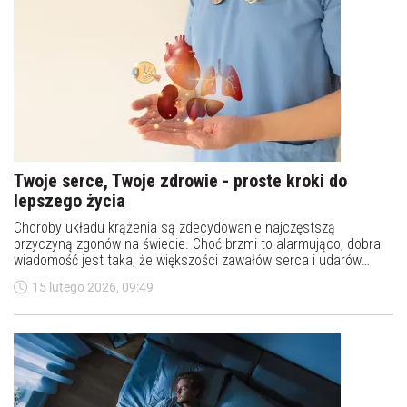
Twoje serce, Twoje zdrowie - proste kroki do
lepszego życia
Choroby układu krążenia są zdecydowanie najczęstszą
przyczyną zgonów na świecie. Choć brzmi to alarmująco, dobra
wiadomość jest taka, że większości zawałów serca i udarów
mózgu można zapobiec - albo przynajmniej znacząco opóźnić ich
15 lutego 2026, 09:49
wystąpienie. Czy jesteśmy więc skazani na problemy z sercem
wraz z wiekiem? Niekoniecznie.