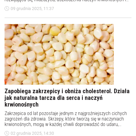
przeciążenie serca. Jednym z najważniejszych czynników ryzyka
09 grudnia 2025, 11:37
pozostaje także wysokie ciśnienie tętnicze.
Zapobiega zakrzepicy i obniża cholesterol. Działa
jak naturalna tarcza dla serca i naczyń
krwionośnych
Zakrzepica od lat pozostaje jednym z najgroźniejszych cichych
zagrożeń dla zdrowia. Skrzepy, które tworzą się w naczyniach
krwionośnych, mogą w każdej chwili doprowadzić do udaru,
zawału czy zatorowości płucnej. Choć podstawą leczenia
02 grudnia 2025, 14:30
zawsze są metody medyczne, nauka coraz częściej podkreśla,