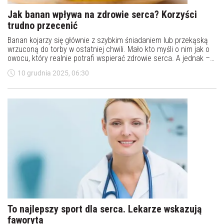
Jak banan wpływa na zdrowie serca? Korzyści
trudno przecenić
Banan kojarzy się głównie z szybkim śniadaniem lub przekąską
wrzuconą do torby w ostatniej chwili. Mało kto myśli o nim jak o
owocu, który realnie potrafi wspierać zdrowie serca. A jednak –
za jego słodyczą kryje się zestaw składników, które działają jak
10 grudnia 2025, 06:30
naturalna tarcza ochronna dla układu krążenia.
To najlepszy sport dla serca. Lekarze wskazują
faworyta