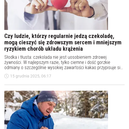
Czy ludzie, którzy regularnie jedzą czekoladę,
mogą cieszyć się zdrowszym sercem i mniejszym
ryzykiem chorób układu krążenia
Słodka i tłusta: czekolada nie jest uosobieniem zdrowej
żywności. W najlepszym razie, tylko ciemne i dość gorzkie
odmiany o szczególnie wysokiej zawartości kakao przypisuje się
lekkiemu działaniu obniżającemu ciśnienie krwi. Niedawno
15 grudnia 2025, 06:17
naukowcy twierdzili nawet, że czekolada pomaga w odchudzaniu.
Jak się później okazało, był to celowo zaaranżowany żart.