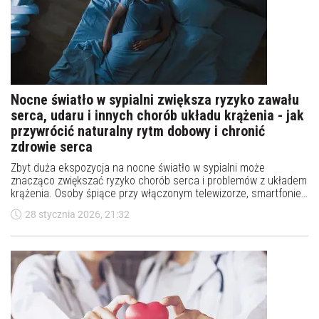
Nocne światło w sypialni zwiększa ryzyko zawału
serca, udaru i innych chorób układu krążenia - jak
przywrócić naturalny rytm dobowy i chronić
zdrowie serca
Zbyt duża ekspozycja na nocne światło w sypialni może
znacząco zwiększać ryzyko chorób serca i problemów z układem
krążenia. Osoby śpiące przy włączonym telewizorze, smartfonie
lub tablecie mają większe szanse na wystąpienie zawału serca,
28 stycznia 2026, 21:32
niewydolności serca, migotania przedsionków czy udaru mózgu.