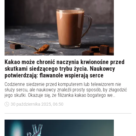
Kakao może chronić naczynia krwionośne przed
skutkami siedzącego trybu życia. Naukowcy
potwierdzają: flawanole wspierają serce
Codzienne siedzenie przed komputerem lub telewizorem nie
służy sercu, ale naukowcy znaleźli prosty sposób, by złagodzić
jego skutki. Okazuje się, że filiżanka kakao bogatego we
flawanole może pomóc utrzymać naczynia krwionośne w dobrej
30 października 2025, 06:50
kondycji – nawet po kilku godzinach bez ruchu.