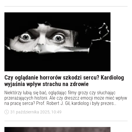
że właściwa dieta może wspierać organizm w walce z procesami
sprzyjającymi zakrzepom.
Czy oglądanie horrorów szkodzi sercu? Kardiolog
wyjaśnia wpływ strachu na zdrowie
Niektórzy lubią się bać, oglądając filmy grozy czy słuchając
przerażających historii. Ale czy dreszcz emocji może mieć wpływ
na pracę serca? Prof. Robert J. Gil, kardiolog i były prezes
Polskiego Towarzystwa Kardiologicznego, tłumaczy, jak silne
31 października 2025, 10:49
emocje i stres wpływają na układ sercowo-naczyniowy oraz na
ogólną kondycję organizmu.