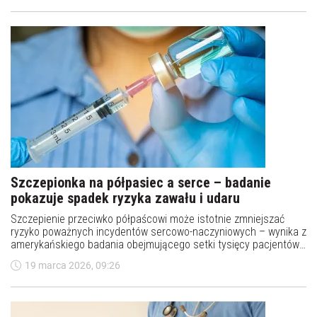
krwi i zwiększającego ryzyko niewydolności serca.
Szczepionka na półpasiec a serce – badanie
pokazuje spadek ryzyka zawału i udaru
Szczepienie przeciwko półpaścowi może istotnie zmniejszać
ryzyko poważnych incydentów sercowo-naczyniowych – wynika z
amerykańskiego badania obejmującego setki tysięcy pacjentów.
Efekt ten obserwowano szczególnie u osób z chorobami układu
19 marca 2026, 09:26
krążenia.