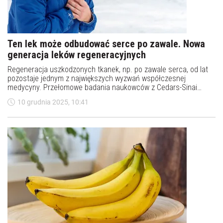
Ten lek może odbudować serce po zawale. Nowa
generacja leków regeneracyjnych
Regeneracja uszkodzonych tkanek, np. po zawale serca, od lat
pozostaje jednym z największych wyzwań współczesnej
medycyny. Przełomowe badania naukowców z Cedars-Sinai
Medical Center w Stanach Zjednoczonych pokazują jednak, że
10 grudnia 2025, 10:41
przyszłość leczenia może iść w zupełnie nowym kierunku – bez
użycia komórek macierzystych.