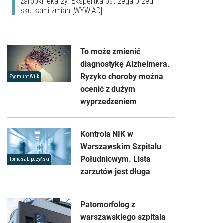
zarobki lekarzy. Ekspertka ostrzega przed
skutkami zmian [WYWIAD]
To może zmienić
diagnostykę Alzheimera.
Ryzyko choroby można
Zygmunt Wilk
ocenić z dużym
wyprzedzeniem
Kontrola NIK w
Warszawskim Szpitalu
Południowym. Lista
Tomasz Lipczyński
zarzutów jest długa
Patomorfolog z
warszawskiego szpitala