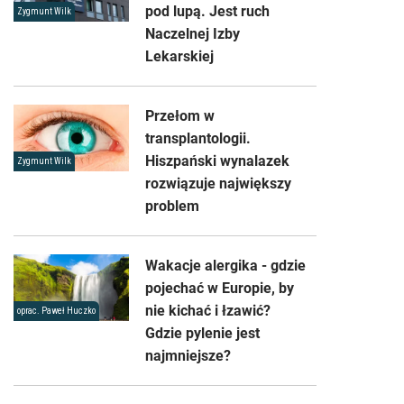
pod lupą. Jest ruch
Zygmunt Wilk
Naczelnej Izby
Lekarskiej
Przełom w
transplantologii.
Hiszpański wynalazek
Zygmunt Wilk
rozwiązuje największy
problem
Wakacje alergika - gdzie
pojechać w Europie, by
nie kichać i łzawić?
oprac. Paweł Huczko
Gdzie pylenie jest
najmniejsze?