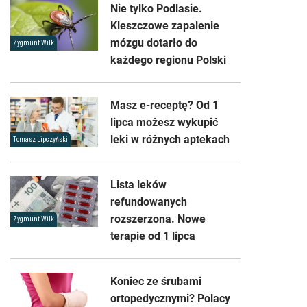
Nie tylko Podlasie.
Kleszczowe zapalenie
mózgu dotarło do
Zygmunt Wilk
każdego regionu Polski
Masz e-receptę? Od 1
lipca możesz wykupić
leki w różnych aptekach
Tomasz Lipczyński
Lista leków
refundowanych
rozszerzona. Nowe
Zygmunt Wilk
terapie od 1 lipca
Koniec ze śrubami
ortopedycznymi? Polacy