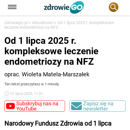
»
»
zdrowiego.pl
Aktualności
Od 1 lipca 2025 r. kompleksowe
leczenie endometriozy na NFZ
Od 1 lipca 2025 r.
kompleksowe leczenie
endometriozy na NFZ
oprac. Wioleta Matela-Marszałek
Ten tekst przeczytasz w 1 minutę
01 lipca 2025, 11:01
Subskrybuj nas na
Zapisz się na
YouTube
newsletter
Narodowy Fundusz Zdrowia od 1 lipca