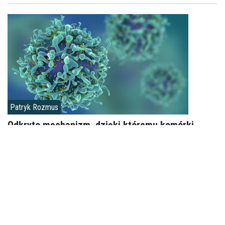
Patryk Rozmus
Odkryto mechanizm, dzięki któremu komórki
odróżniają chwilowe bodźce od prawdziwego
zagrożenia
Naukowcy odkryli nowy mechanizm działania komórek, który
może mieć istotne znaczenie dla przyszłych terapii
onkologicznych i leczenia chorób włóknieniowych. Badania
przeprowadzone przez zespół z Institute for Bioengineering of
Catalonia (IBEC) oraz King’s College London pokazują, że komórki
nie tylko reagują na siły mechaniczne działające w organizmie,
ale także analizują czas ich trwania, zanim podejmą odpowiedź