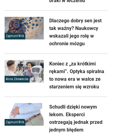
braki w leczeniu
Dlaczego dobry sen jest
tak ważny? Naukowcy
wskazali jego rolę w
Zygmunt Wilk
ochronie mózgu
Koniec z „za krótkimi
rękami”. Optyka spiralna
to nowa era w walce ze
Anna Zdrowiecka
starzeniem się wzroku
Schudli dzięki nowym
lekom. Eksperci
ostrzegają jednak przed
Zygmunt Wilk
jednym błędem