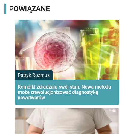
POWIĄZANE
Patryk Rozmus
Komórki zdradzają swój stan. Nowa metoda
może zrewolucjonizować diagnostykę
nowotworów