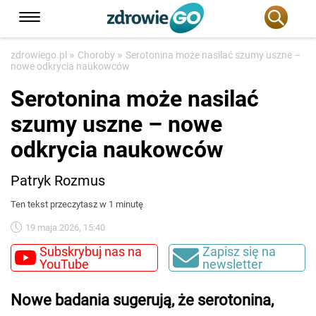
»
»
zdrowiego.pl
Choroby
Serotonina może nasilać szumy uszne –
nowe odkrycia naukowców
Serotonina może nasilać
szumy uszne – nowe
odkrycia naukowców
Patryk Rozmus
Ten tekst przeczytasz w 1 minutę
19 maja 2026, 15:40
Subskrybuj nas na
Zapisz się na
YouTube
newsletter
Nowe badania sugerują, że serotonina,