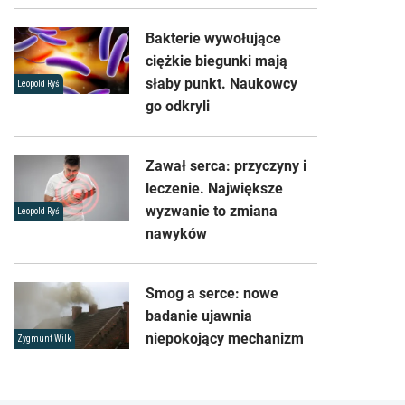
Bakterie wywołujące
ciężkie biegunki mają
słaby punkt. Naukowcy
Leopold Ryś
go odkryli
Zawał serca: przyczyny i
leczenie. Największe
wyzwanie to zmiana
Leopold Ryś
nawyków
Smog a serce: nowe
badanie ujawnia
niepokojący mechanizm
Zygmunt Wilk