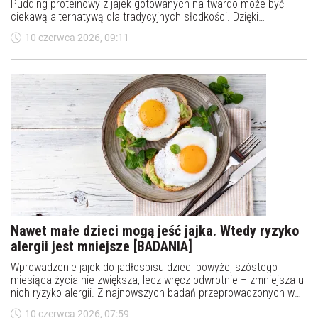
Pudding proteinowy z jajek gotowanych na twardo może być
ciekawą alternatywą dla tradycyjnych słodkości. Dzięki
połączeniu jajek, jogurtu i odżywki białkowej otrzymujemy
10 czerwca 2026, 09:11
kremowy deser o wysokiej zawartości protein, który sprawdzi się
zarówno po treningu, jak i jako zdrowa przekąska w ciągu dnia.
Nawet małe dzieci mogą jeść jajka. Wtedy ryzyko
alergii jest mniejsze [BADANIA]
Wprowadzenie jajek do jadłospisu dzieci powyżej szóstego
miesiąca życia nie zwiększa, lecz wręcz odwrotnie – zmniejsza u
nich ryzyko alergii. Z najnowszych badań przeprowadzonych w
Australii wynika, że bezpiecznie mogą je spożywać nawet
10 czerwca 2026, 07:59