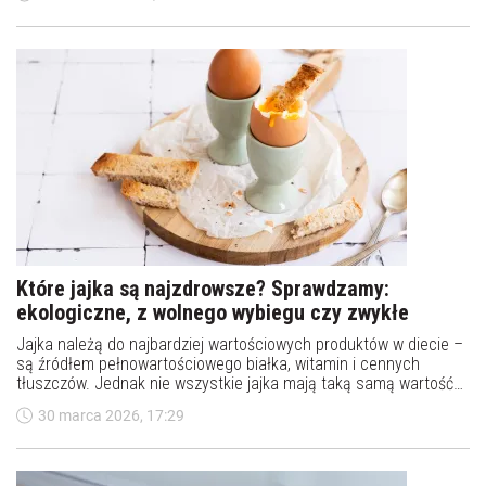
maluchy, w których rodzinach występują alergie.
Które jajka są najzdrowsze? Sprawdzamy:
ekologiczne, z wolnego wybiegu czy zwykłe
Jajka należą do najbardziej wartościowych produktów w diecie –
są źródłem pełnowartościowego białka, witamin i cennych
tłuszczów. Jednak nie wszystkie jajka mają taką samą wartość
odżywczą. Dużo zależy od sposobu chowu kur, który oznaczony
30 marca 2026, 17:29
jest kodem na skorupce. Sprawdzamy, które jajka są
najzdrowsze i na co warto zwracać uwagę podczas zakupów.