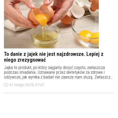
To danie z jajek nie jest najzdrowsze. Lepiej z
niego zrezygnować
Jajka to produkt, po który sięgamy dosyć często, zwłaszcza
podczas śniadania. Uznawane przez dietetyków za zdrowe i
odżywcze, jak wynika z badań nie zawsze nam służą. Zwłaszcza
serwowane w jeden z najpopularniejszych sposobów. Lepiej z
01 lutego 2025, 07:47
tego dania zrezygnować. O czym dokładnie jest mowa?