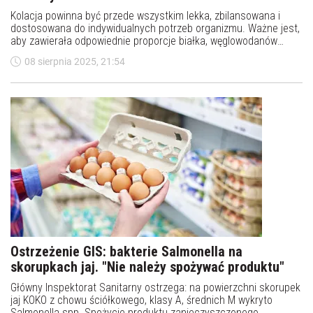
Kolacja powinna być przede wszystkim lekka, zbilansowana i
dostosowana do indywidualnych potrzeb organizmu. Ważne jest,
aby zawierała odpowiednie proporcje białka, węglowodanów
złożonych oraz zdrowych tłuszczów, które wspierają regenerację
08 sierpnia 2025, 21:54
organizmu podczas snu i zapewniają uczucie sytości bez
obciążania układu trawiennego. Omlet bananowo-owsiany
spełnia te założenia.
Ostrzeżenie GIS: bakterie Salmonella na
skorupkach jaj. "Nie należy spożywać produktu"
Główny Inspektorat Sanitarny ostrzega: na powierzchni skorupek
jaj KOKO z chowu ściółkowego, klasy A, średnich M wykryto
Salmonella spp. Spożycie produktu zanieczyszczonego