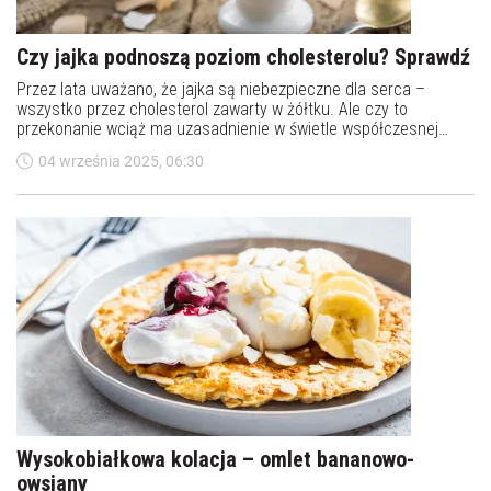
Czy jajka podnoszą poziom cholesterolu? Sprawdź
Przez lata uważano, że jajka są niebezpieczne dla serca –
wszystko przez cholesterol zawarty w żółtku. Ale czy to
przekonanie wciąż ma uzasadnienie w świetle współczesnej
nauki? Sprawdzamy, ile prawdy kryje się w micie o "szkodliwych"
04 września 2025, 06:30
jajkach.
Wysokobiałkowa kolacja – omlet bananowo-
owsiany