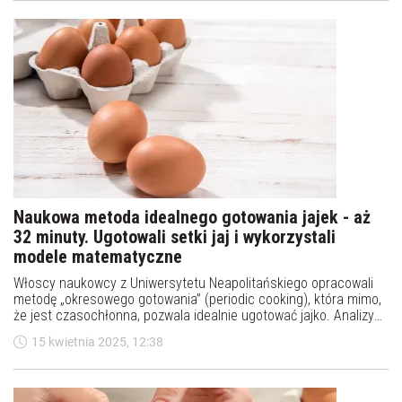
Naukowa metoda idealnego gotowania jajek - aż
32 minuty. Ugotowali setki jaj i wykorzystali
modele matematyczne
Włoscy naukowcy z Uniwersytetu Neapolitańskiego opracowali
metodę „okresowego gotowania” (periodic cooking), która mimo,
że jest czasochłonna, pozwala idealnie ugotować jajko. Analizy
wykazały, że gotowane w nowy sposób jajka mają idealną
15 kwietnia 2025, 12:38
konsystencję i wyższą wartość odżywczą. Metoda ta i związane z
nią badania zostały opisane w czasopiśmie naukowym „Nature
Communications Engineering”.