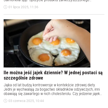
pałeczkami Salmonella, szczególnie bez odpowiedniej obróbki
01 lipca 2025, 11:36
termicznej, może skutkować zatruciem.
Ile można jeść jajek dziennie? W jednej postaci są
szczególnie zdrowe
Jajka od lat budzą kontrowersje w kontekście zdrowej diety.
Jedni je wychwalają za bogactwo składników odżywczych, inni
obawiają się zawartego w nich cholesterolu. Czy jedzenie jajek
codziennie jest zdrowe? Ile jajek dziennie można jeść?
03 czerwca 2025, 10:44