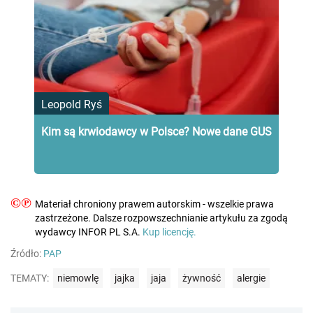
Leopold Ryś
Kim są krwiodawcy w Polsce? Nowe dane GUS
©℗
Materiał chroniony prawem autorskim - wszelkie prawa
zastrzeżone. Dalsze rozpowszechnianie artykułu za zgodą
wydawcy INFOR PL S.A.
Kup licencję.
Źródło:
PAP
TEMATY:
niemowlę
jajka
jaja
żywność
alergie