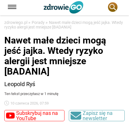
»
»
zdrowiego.pl
Porady
Nawet małe dzieci mogą jeść jajka. Wtedy
ryzyko alergii jest mniejsze [BADANIA]
Nawet małe dzieci mogą
jeść jajka. Wtedy ryzyko
alergii jest mniejsze
[BADANIA]
Leopold Ryś
Ten tekst przeczytasz w 1 minutę
10 czerwca 2026, 07:59
Subskrybuj nas na
Zapisz się na
YouTube
newsletter