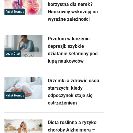
korzystna dla nerek?
Naukowcy wskazują na
Patryk Rozmus
wyraźne zależności
Przełom w leczeniu
depresji: szybkie
działanie ketaminy pod
Łucja Orzeł
lupą naukowców
Drzemki a zdrowie osób
starszych: kiedy
odpoczynek staje się
Patryk Rozmus
ostrzeżeniem
Dieta roślinna a ryzyko
choroby Alzheimera –