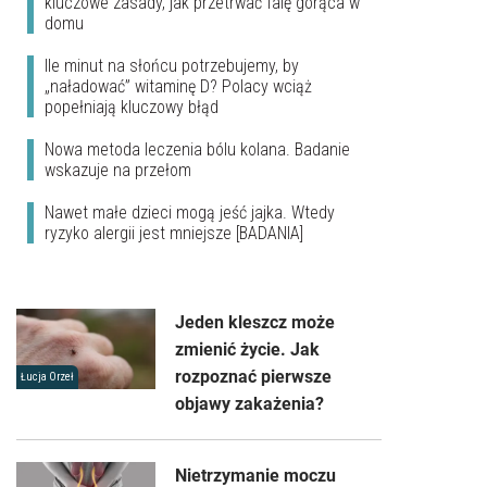
kluczowe zasady, jak przetrwać falę gorąca w
domu
Ile minut na słońcu potrzebujemy, by
„naładować” witaminę D? Polacy wciąż
popełniają kluczowy błąd
Nowa metoda leczenia bólu kolana. Badanie
wskazuje na przełom
Nawet małe dzieci mogą jeść jajka. Wtedy
ryzyko alergii jest mniejsze [BADANIA]
Jeden kleszcz może
zmienić życie. Jak
rozpoznać pierwsze
Łucja Orzeł
objawy zakażenia?
Nietrzymanie moczu