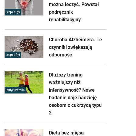
można leczyć. Powstał
podręcznik
Leopold Ryś
rehabilitacyjny
Choroba Alzheimera. Te
czynniki zwiększają
odporność
Leopold Ryś
Dłuższy trening
ważniejszy niż
intensywność? Nowe
Patryk Rozmus
badanie daje nadzieję
osobom z cukrzycą typu
2
Dieta bez mięsa