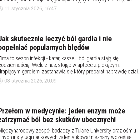
prostowniki szyi, które stabilizują głowę i umożliwiają jej ruch, nasz
11 stycznia 2026, 16:47
„globus” po prostu opadałby do przodu. Problem w tym, że
współczesny styl życia sprawia, iż te mięśnie pracują niemal bez
przerwy.
Jak skutecznie leczyć ból gardła i nie
popełniać popularnych błędów
Zima to sezon infekcji - katar, kaszel i ból gardła stają się
codziennością. Wielu z nas, stojąc w aptece z piekącym,
drapiącym gardłem, zastanawia się który preparat naprawdę działa
Czy w leczeniu bólu gardła wystarczy ciepła herbata i domowe
08 stycznia 2026, 20:09
sposoby, czy lepiej sięgnąć po leki? Kiedy konieczna jest wizyta u
lekarza? Odpowiedzi nie zawsze są oczywiste.
Przełom w medycynie: jeden enzym może
zatrzymać ból bez skutków ubocznych!
Międzynarodowy zespół badaczy z Tulane University oraz ośmiu
innych instytucji naukowych zidentyfikował nieznany wcześniej