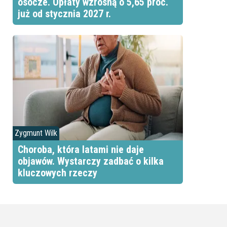
osocze. Opłaty wzrosną o 5,65 proc.
już od stycznia 2027 r.
Zygmunt Wilk
Choroba, która latami nie daje
objawów. Wystarczy zadbać o kilka
kluczowych rzeczy