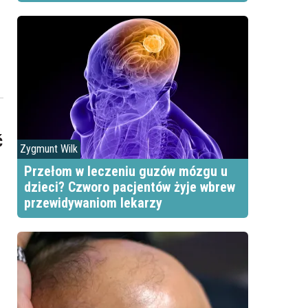
ć
Zygmunt Wilk
Przełom w leczeniu guzów mózgu u
dzieci? Czworo pacjentów żyje wbrew
przewidywaniom lekarzy