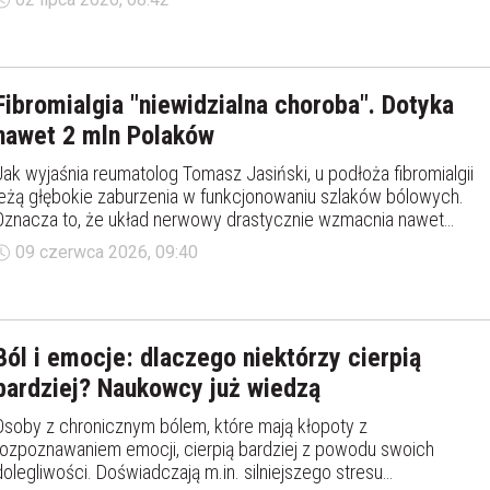
Zespołu ds. Medycyny Bólu, brak właściwej kontroli bólu po
operacji może prowadzić do powikłań, wydłużenia
rekonwalescencji, trudności w powrocie do pracy, a także
zwiększa ryzyko rozwoju bólu przewlekłego, który znacząco
Fibromialgia "niewidzialna choroba". Dotyka
obniża jakość życia pacjentów.
nawet 2 mln Polaków
Jak wyjaśnia reumatolog Tomasz Jasiński, u podłoża fibromialgii
leżą głębokie zaburzenia w funkcjonowaniu szlaków bólowych.
Oznacza to, że układ nerwowy drastycznie wzmacnia nawet
najmniejsze bodźce, interpretując je jako silny ból. Choroby, na
09 czerwca 2026, 09:40
którą cierpi ok. 2 mln Polaków, „nie widać” jednak w badaniach.
Ból i emocje: dlaczego niektórzy cierpią
bardziej? Naukowcy już wiedzą
Osoby z chronicznym bólem, które mają kłopoty z
rozpoznawaniem emocji, cierpią bardziej z powodu swoich
dolegliwości. Doświadczają m.in. silniejszego stresu