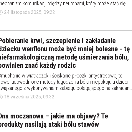
mechanizm komunikacji między neuronami, który może stać się
podstawą nowej generacji terapii przeciwbólowych. Odkrycie
24 listopada 2025, 09:22
dotyczy enzymu VLK, który — jak się okazuje — jest kluczowym
aktywatorem sygnałów bólowych w mózgu, a zarazem nie zaburz
podstawowych funkcji organizmu.
Pobieranie krwi, szczepienie i zakładanie
dziecku wenflonu może być mniej bolesne - tę
niefarmakologiczną metodę uśmierzania bólu,
powinien znać każdy rodzic
Dmuchanie w wiatraczek i ściskanie piłeczki antystresowej to
nowe, udowodnione metody łagodzenia bólu i niepokoju u dzieci
związanego z wykonywaniem zabiegu polegającego na zakładani
wenflonu. W związku z tym, że opierają się one o uniwersalnej,
18 września 2025, 09:32
bramkowej teorii bólu Melzacka i Wallamechanizm - z
powodzeniem, mogą być również wykorzystywane przez
rodziców przy innych wykonywanych dziecku zabiegach
Dna moczanowa – jakie ma objawy? Te
pielęgniarskich, takich jak pobieranie krwi czy wszelkiego rodzaju
produkty nasilają ataki bólu stawów
iniekcje.