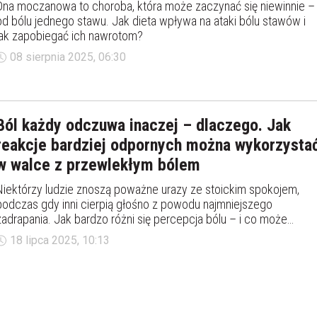
Dna moczanowa to choroba, która może zaczynać się niewinnie –
od bólu jednego stawu. Jak dieta wpływa na ataki bólu stawów i
jak zapobiegać ich nawrotom?
08 sierpnia 2025, 06:30
Ból każdy odczuwa inaczej – dlaczego. Jak
reakcje bardziej odpornych można wykorzysta
w walce z przewlekłym bólem
Niektórzy ludzie znoszą poważne urazy ze stoickim spokojem,
podczas gdy inni cierpią głośno z powodu najmniejszego
zadrapania. Jak bardzo różni się percepcja bólu – i co może
pomóc lepiej go znosić. Czy doświadczenia jednych dadzą się
18 lipca 2025, 10:13
wykorzystać przez innych, zwłaszcza w walce z przewlekłym
bólem.