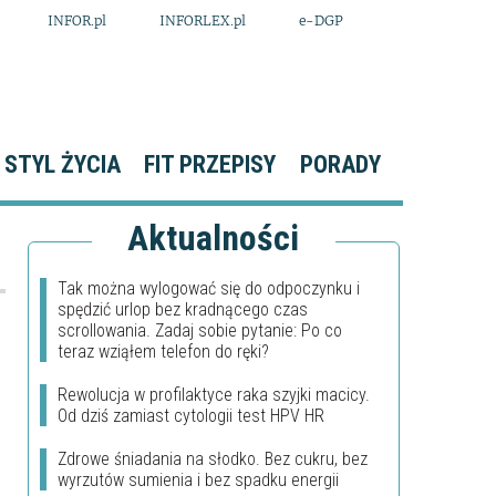
INFOR.pl
INFORLEX.pl
e-DGP
STYL ŻYCIA
FIT PRZEPISY
PORADY
Aktualności
Tak można wylogować się do odpoczynku i
spędzić urlop bez kradnącego czas
scrollowania. Zadaj sobie pytanie: Po co
teraz wziąłem telefon do ręki?
Rewolucja w profilaktyce raka szyjki macicy.
Od dziś zamiast cytologii test HPV HR
Zdrowe śniadania na słodko. Bez cukru, bez
wyrzutów sumienia i bez spadku energii