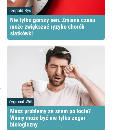
Leopold Ryś
Nie tylko gorszy sen. Zmiana czasu
a
może zwiększać ryzyko chorób
siatkówki
u
Zygmunt Wilk
Masz problemy ze snem po locie?
Winny może być nie tylko zegar
biologiczny