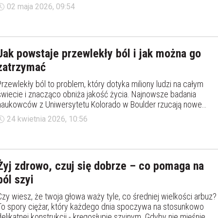
psychologicznego - obszerne badanie pokazało.
02 maja 2026, 09:54
Jak powstaje przewlekły ból i jak można go
zatrzymać
Przewlekły ból to problem, który dotyka miliony ludzi na całym
świecie i znacząco obniża jakość życia. Najnowsze badania
naukowców z Uniwersytetu Kolorado w Boulder rzucają nowe
światło na mechanizmy odpowiedzialne za jego powstawanie i
24 kwietnia 2026, 10:56
wskazują potencjalne kierunki przyszłych terapii.
Żyj zdrowo, czuj się dobrze – co pomaga na
ból szyi
Czy wiesz, że twoja głowa waży tyle, co średniej wielkości arbuz?
To spory ciężar, który każdego dnia spoczywa na stosunkowo
delikatnej konstrukcji - kręgosłupie szyjnym. Gdyby nie mięśnie