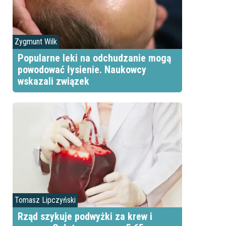
Zygmunt Wilk
Popularne leki na odchudzanie mogą
powodować łysienie. Naukowcy
wskazali związek
Tomasz Lipczyński
Rząd szykuje podwyżki za krew i