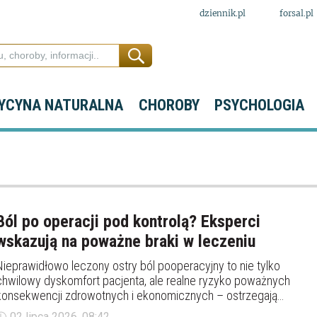
dziennik.pl
forsal.pl
YCYNA NATURALNA
CHOROBY
PSYCHOLOGIA
Ból po operacji pod kontrolą? Eksperci
wskazują na poważne braki w leczeniu
Nieprawidłowo leczony ostry ból pooperacyjny to nie tylko
chwilowy dyskomfort pacjenta, ale realne ryzyko poważnych
konsekwencji zdrowotnych i ekonomicznych – ostrzegają
eksperci. Jak podkreślano podczas debaty Parlamentarnego
02 lipca 2026, 08:42