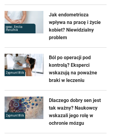
Jak endometrioza
wpływa na pracę i życie
oprac. Emilia
kobiet? Niewidzialny
Panufnik
problem
Ból po operacji pod
kontrolą? Eksperci
wskazują na poważne
Zygmunt Wilk
braki w leczeniu
Dlaczego dobry sen jest
tak ważny? Naukowcy
wskazali jego rolę w
Zygmunt Wilk
ochronie mózgu