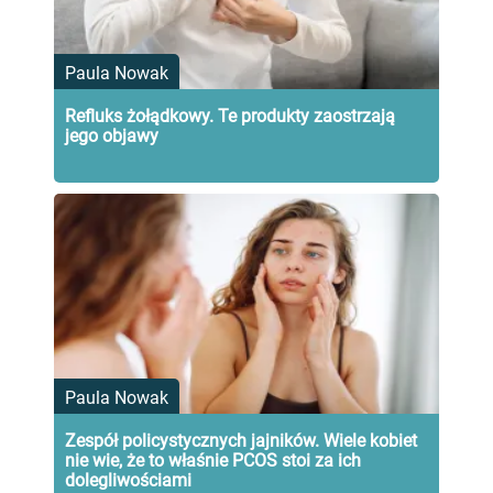
Paula Nowak
Refluks żołądkowy. Te produkty zaostrzają
jego objawy
Paula Nowak
Zespół policystycznych jajników. Wiele kobiet
nie wie, że to właśnie PCOS stoi za ich
dolegliwościami