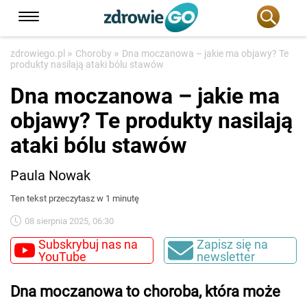
»
»
zdrowiego.pl
Choroby
Dna moczanowa – jakie ma objawy? Te
produkty nasilają ataki bólu stawów
Dna moczanowa – jakie ma
objawy? Te produkty nasilają
ataki bólu stawów
Paula Nowak
Ten tekst przeczytasz w 1 minutę
08 sierpnia 2025, 06:30
Subskrybuj nas na
Zapisz się na
YouTube
newsletter
Dna moczanowa to choroba, która może