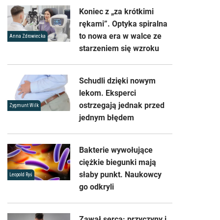
Koniec z „za krótkimi
rękami”. Optyka spiralna
to nowa era w walce ze
Anna Zdrowiecka
starzeniem się wzroku
Schudli dzięki nowym
lekom. Eksperci
ostrzegają jednak przed
Zygmunt Wilk
jednym błędem
Bakterie wywołujące
ciężkie biegunki mają
słaby punkt. Naukowcy
Leopold Ryś
go odkryli
Zawał serca: przyczyny i