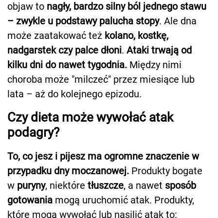
objaw to
nagły, bardzo silny ból jednego stawu
– zwykle u podstawy palucha stopy
. Ale dna
może zaatakować też
kolano, kostkę,
nadgarstek czy palce dłoni
.
Ataki trwają od
kilku dni do nawet tygodnia.
Między nimi
choroba może "milczeć" przez miesiące lub
lata – aż do kolejnego epizodu.
Czy dieta może wywołać atak
podagry?
To, co jesz i pijesz ma ogromne znaczenie w
przypadku dny moczanowej.
Produkty bogate
w
puryny
, niektóre
tłuszcze
, a nawet
sposób
gotowania
mogą uruchomić atak. Produkty,
które mogą wywołać lub nasilić atak to: