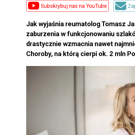
Subskrybuj nas na YouTube
Za
Jak wyjaśnia reumatolog Tomasz Jasi
zaburzenia w funkcjonowaniu szlak
drastycznie wzmacnia nawet najmniejs
Choroby, na którą cierpi ok. 2 mln P