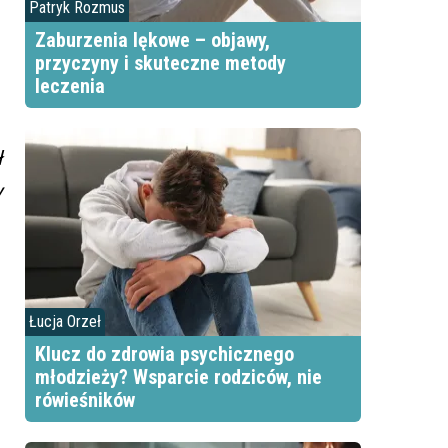
Patryk Rozmus
Zaburzenia lękowe – objawy,
przyczyny i skuteczne metody
leczenia
ł
y
Łucja Orzeł
Klucz do zdrowia psychicznego
młodzieży? Wsparcie rodziców, nie
rówieśników