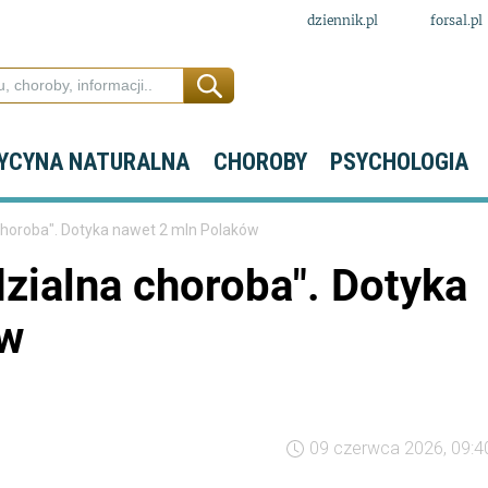
dziennik.pl
forsal.pl
YCYNA NATURALNA
CHOROBY
PSYCHOLOGIA
 choroba". Dotyka nawet 2 mln Polaków
dzialna choroba". Dotyka
ów
09 czerwca 2026, 09:4