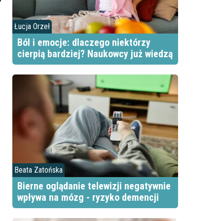
Łucja Orzeł
Ból i emocje: dlaczego niektórzy
cierpią bardziej? Naukowcy już wiedzą
Beata Zatońska
Bierne oglądanie telewizji negatywnie
wpływa na mózg - ryzyko demencji