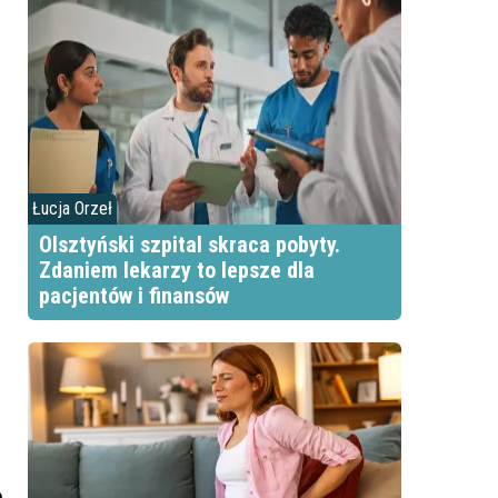
Łucja Orzeł
Olsztyński szpital skraca pobyty.
Zdaniem lekarzy to lepsze dla
pacjentów i finansów
o