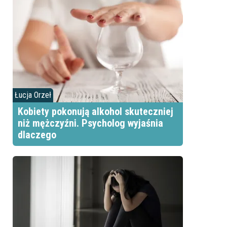
Łucja Orzeł
Kobiety pokonują alkohol skuteczniej
niż mężczyźni. Psycholog wyjaśnia
dlaczego