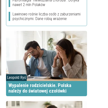
Fibromialgia "niewidzialna choroba". Dotyka
nawet 2 mln Polaków
Lawinowo rośnie liczba osób z zaburzeniami
psychicznymi. Dane robią wrażenie
Leopold Ryś
Wypalenie rodzicielskie. Polska
należy do światowej czołówki