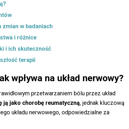
ią?
entów
h zmian w badaniach
stwa i różnice
ki i ich skuteczność
złość terapii
 jak wpływa na układ nerwowy?
prawidłowym przetwarzaniem bólu przez układ
ię ją jako chorobę reumatyczną
, jednak kluczową
ego układu nerwowego, odpowiedzialne za