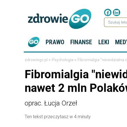
PRAWO
FINANSE
LEKI
MED
»
»
zdrowiego.pl
Psychologia
Fibromialgia "niewidzialna
Fibromialgia "niewi
nawet 2 mln Polak
oprac. Łucja Orzeł
Ten tekst przeczytasz w 4 minuty