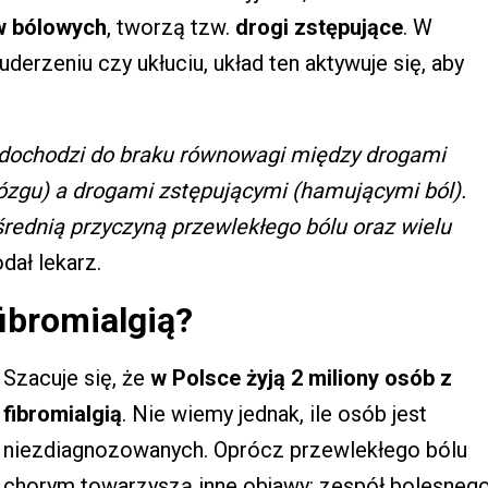
w bólowych
, tworzą tzw.
drogi zstępujące
. W
derzeniu czy ukłuciu, układ ten aktywuje się, aby
 dochodzi do braku równowagi między drogami
zgu) a drogami zstępującymi (hamującymi ból).
średnią przyczyną przewlekłego bólu oraz wielu
dał lekarz.
fibromialgią?
Szacuje się, że
w Polsce żyją 2 miliony osób z
fibromialgią
. Nie wiemy jednak, ile osób jest
niezdiagnozowanych. Oprócz przewlekłego bólu
chorym towarzyszą inne objawy: zespół bolesneg