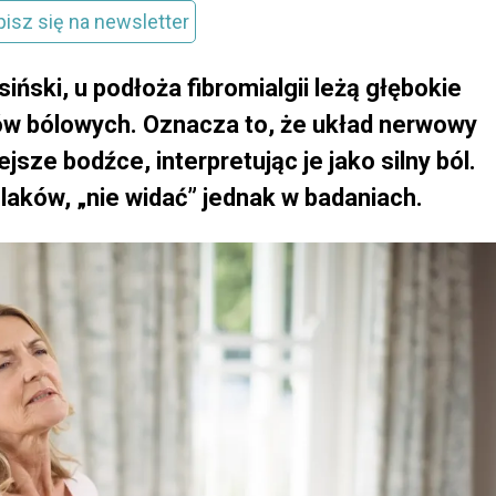
pisz się na newsletter
ński, u podłoża fibromialgii leżą głębokie
ów bólowych. Oznacza to, że układ nerwowy
ze bodźce, interpretując je jako silny ból.
olaków, „nie widać” jednak w badaniach.