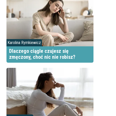
Karolina Rymkiewicz
Dlaczego ciągle czujesz się
zmęczony, choć nic nie robisz?