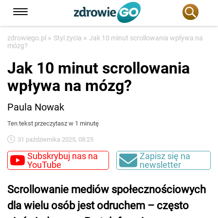
»
»
zdrowiego.pl
Styl życia
Jak 10 minut scrollowania wpływa na
mózg?
Jak 10 minut scrollowania
wpływa na mózg?
Paula Nowak
Ten tekst przeczytasz w 1 minutę
31 października 2025, 08:25
Subskrybuj nas na
Zapisz się na
YouTube
newsletter
Scrollowanie mediów społecznościowych
dla wielu osób jest odruchem – często