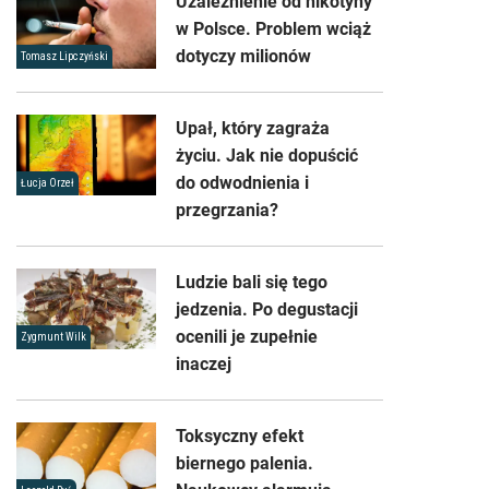
Uzależnienie od nikotyny
w Polsce. Problem wciąż
dotyczy milionów
Tomasz Lipczyński
Upał, który zagraża
życiu. Jak nie dopuścić
do odwodnienia i
Łucja Orzeł
przegrzania?
Ludzie bali się tego
jedzenia. Po degustacji
ocenili je zupełnie
Zygmunt Wilk
inaczej
Toksyczny efekt
biernego palenia.