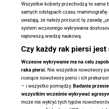
Wszystkie kobiety przechodzą te same 
samych odstępach czasu: mammografię co 
uważają, że należy porzucić tę zasadę „u
system wczesnego wykrywania dostosowan
najnowszą wiedzę naukową.
Czy każdy rak piersi jes
Wczesne wykrywanie ma na celu zapobi
raka piersi.
Nie wszystkie nowotwory pier
rosnące nowotwory piersi i ich prekurso
– i wszystko pomiędzy.
Badania przesie
wszystkim wcześnie wykrywać agresywn
może nie wykryć tych typów nowotworów.