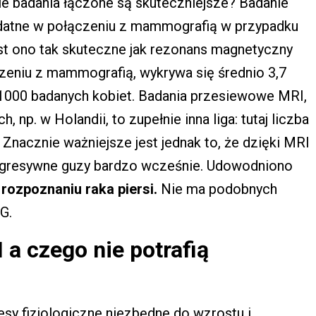
ie badania łączone są skuteczniejsze? Badanie
ydatne w połączeniu z mammografią w przypadku
est ono tak skuteczne jak rezonans magnetyczny
zeniu z mammografią, wykrywa się średnio 3,7
1000 badanych kobiet. Badania przesiewowe MRI,
, np. w Holandii, to zupełnie inna liga: tutaj liczba
 Znacznie ważniejsze jest jednak to, że dzięki MRI
agresywne guzy bardzo wcześnie. Udowodniono
rozpoznaniu raka piersi.
Nie ma podobnych
G.
I a czego nie potrafią
y fizjologiczne niezbędne do wzrostu i