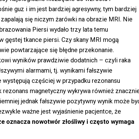
ośnie guz i im jest bardziej agresywny, tym bardziej
zapalają się niczym żarówki na obrazie MRI. Nie
azowania Piersi wydało trzy lata temu
 gęstej tkance piersi. Czy skany MRI mogą
ie powtarzające się błędne przekonanie.
nkowi wyników prawdziwie dodatnich – czyli raka
ałszywymi alarmami, tj. wynikami fałszywie
e występują częściej w przypadku rezonansu
k rezonans magnetyczny wykrywa również znaczni
emniej jednak fałszywie pozytywny wynik może by
iezwykle ważne jest wyjaśnienie pacjentce, że
sze oznacza nowotwór złośliwy i często wymaga