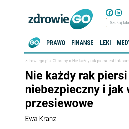
PRAWO
FINANSE
LEKI
MED
»
»
zdrowiego.pl
Choroby
Nie każdy rak piersi jest tak 
Nie każdy rak piersi
niebezpieczny i jak
przesiewowe
Ewa Kranz