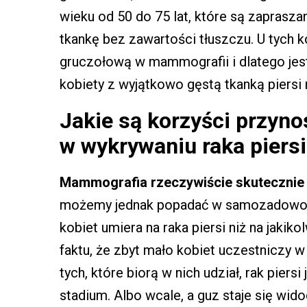
wieku od 50 do 75 lat, które są zapras
tkankę bez zawartości tłuszczu. U tych k
gruczołową w mammografii i dlatego jes
kobiety z wyjątkowo gęstą tkanką piersi
Jakie są korzyści przy
w wykrywaniu raka piersi
Mammografia rzeczywiście skutecznie z
możemy jednak popadać w samozadowole
kobiet umiera na raka piersi niż na jakik
faktu, że zbyt mało kobiet uczestniczy
tych, które biorą w nich udział, rak pier
stadium. Albo wcale, a guz staje się wi