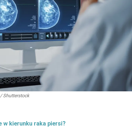
/
Shutterstock
w kierunku raka piersi?