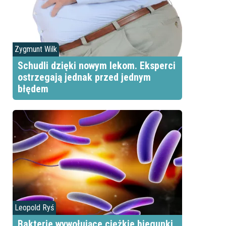
Zygmunt Wilk
Schudli dzięki nowym lekom. Eksperci
ostrzegają jednak przed jednym
błędem
Leopold Ryś
Bakterie wywołujące ciężkie biegunki