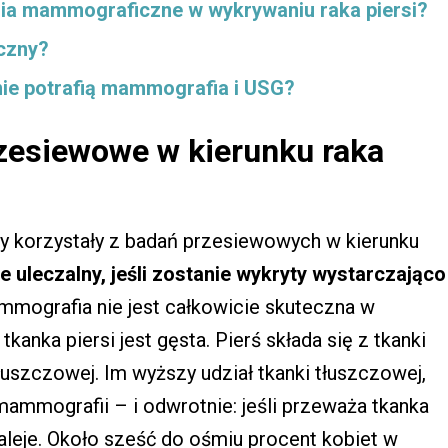
nia mammograficzne w wykrywaniu raka piersi?
eczny?
 nie potrafią mammografia i USG?
zesiewowe w kierunku raka
ty korzystały z badań przesiewowych w kierunku
ze uleczalny, jeśli zostanie wykryty wystarczająco
mografia nie jest całkowicie skuteczna w
kanka piersi jest gęsta.
Pierś składa się z tkanki
tłuszczowej. Im wyższy udział tkanki tłuszczowej,
mammografii – i odwrotnie: jeśli przeważa tkanka
eje. Około sześć do ośmiu procent kobiet w