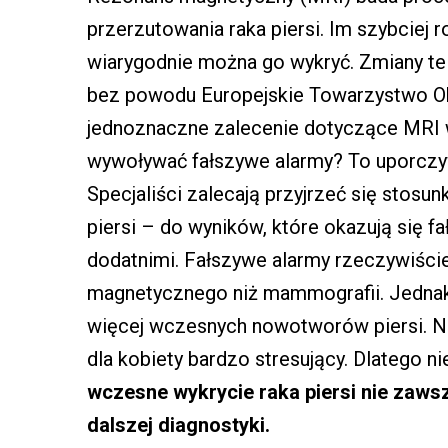
przerzutowania raka piersi. Im szybciej r
wiarygodnie można go wykryć. Zmiany te 
bez powodu Europejskie Towarzystwo Obr
jednoznaczne zalecenie dotyczące MRI w
wywoływać fałszywe alarmy? To uporczyw
Specjaliści zalecają przyjrzeć się stosu
piersi – do wyników, które okazują się f
dodatnimi. Fałszywe alarmy rzeczywiści
magnetycznego niż mammografii. Jedna
więcej wczesnych nowotworów piersi. Ni
dla kobiety bardzo stresujący. Dlatego n
wczesne wykrycie raka piersi nie zaw
dalszej diagnostyki.