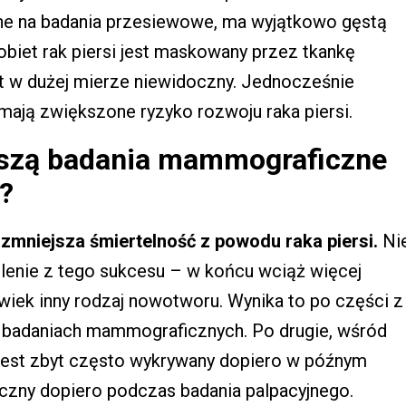
zane na badania przesiewowe, ma wyjątkowo gęstą
obiet rak piersi jest maskowany przez tkankę
t w dużej mierze niewidoczny. Jednocześnie
 mają zwiększone ryzyko rozwoju raka piersi.
noszą badania mammograficzne
?
mniejsza śmiertelność z powodu raka piersi.
Ni
nie z tego sukcesu – w końcu wciąż więcej
olwiek inny rodzaj nowotworu. Wynika to po części z
 w badaniach mammograficznych. Po drugie, wśród
si jest zbyt często wykrywany dopiero w późnym
doczny dopiero podczas badania palpacyjnego.