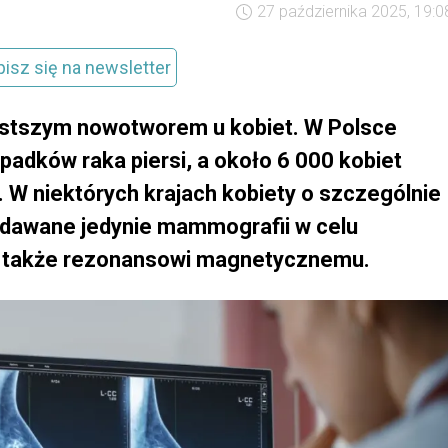
27 października 2025, 19:0
pisz się na newsletter
zęstszym nowotworem u kobiet. W Polsce
ypadków raka piersi, a około 6 000 kobiet
 W niektórych krajach kobiety o szczególnie
oddawane jedynie mammografii w celu
le także rezonansowi magnetycznemu.