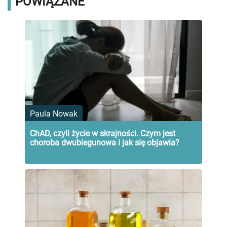
POWIĄZANE
Paula Nowak
ChAD, czyli życie w skrajności. Czym jest
choroba dwubiegunowa i jak się objawia?