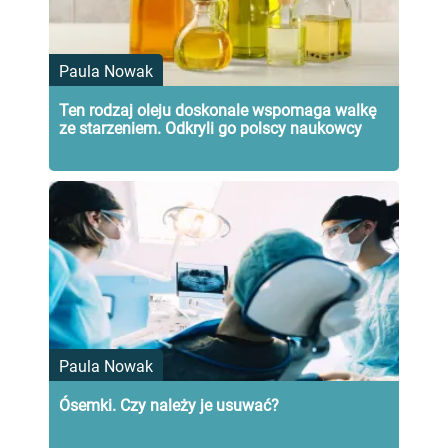
Paula Nowak
Ten rodzaj oleju doskonale wspomaga walkę
ze starzeniem. Odkryli go polscy naukowcy
Paula Nowak
Ósemki. Czy należy je usuwać?