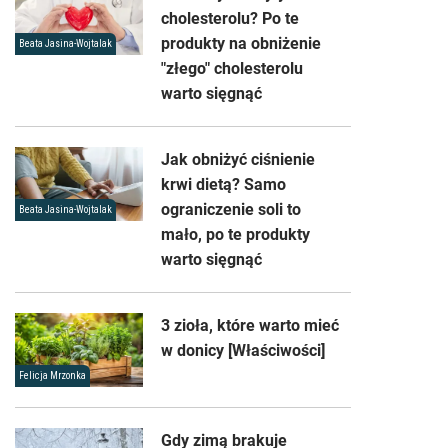
cholesterolu? Po te
produkty na obniżenie
Beata Jasina-Wojtalak
"złego" cholesterolu
warto sięgnąć
Jak obniżyć ciśnienie
krwi dietą? Samo
ograniczenie soli to
Beata Jasina-Wojtalak
mało, po te produkty
warto sięgnąć
3 zioła, które warto mieć
w donicy [Właściwości]
Felicja Mrzonka
Gdy zimą brakuje