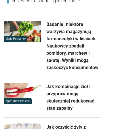
cholesterolu". Warto ją pić regularnie
Badanie: niektóre
warzywa magazynują
farmaceutyki w liściach.
Marta Morświnek
Naukowcy zbadali
pomidory, marchew i
sałatę. Wyniki mogą
zaskoczyć konsumentów
Jak kombinacje ziół i
przypraw mogą
skuteczniej redukować
Zygmunt Woroniecki
stan zapalny
Jak oczyścić żyły z