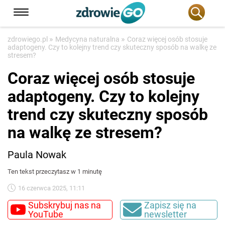
»
»
zdrowiego.pl
Medycyna naturalna
Coraz więcej osób stosuje
adaptogeny. Czy to kolejny trend czy skuteczny sposób na walkę ze
stresem?
Coraz więcej osób stosuje
adaptogeny. Czy to kolejny
trend czy skuteczny sposób
na walkę ze stresem?
Paula Nowak
Ten tekst przeczytasz w 1 minutę
16 czerwca 2025, 11:11
Subskrybuj nas na
Zapisz się na
YouTube
newsletter