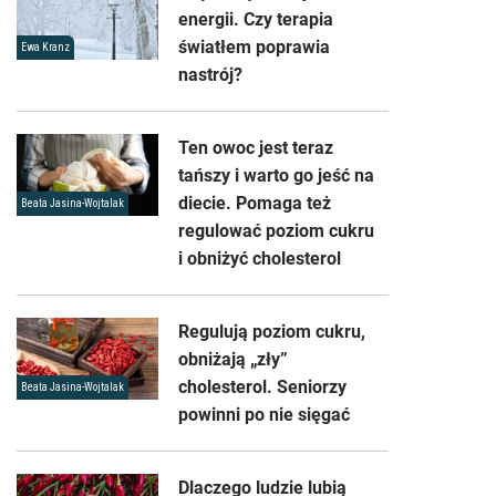
energii. Czy terapia
światłem poprawia
Ewa Kranz
nastrój?
Ten owoc jest teraz
tańszy i warto go jeść na
diecie. Pomaga też
Beata Jasina-Wojtalak
regulować poziom cukru
i obniżyć cholesterol
Regulują poziom cukru,
obniżają „zły”
cholesterol. Seniorzy
Beata Jasina-Wojtalak
powinni po nie sięgać
Dlaczego ludzie lubią