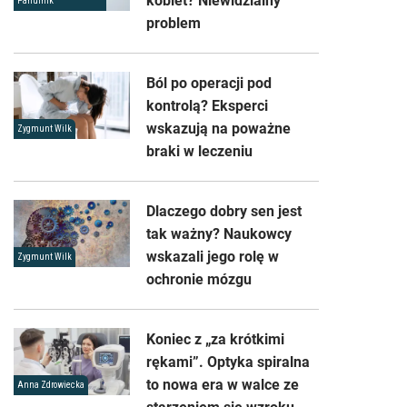
kobiet? Niewidzialny
Panufnik
problem
Ból po operacji pod
kontrolą? Eksperci
wskazują na poważne
Zygmunt Wilk
braki w leczeniu
Dlaczego dobry sen jest
tak ważny? Naukowcy
wskazali jego rolę w
Zygmunt Wilk
ochronie mózgu
Koniec z „za krótkimi
rękami”. Optyka spiralna
to nowa era w walce ze
Anna Zdrowiecka