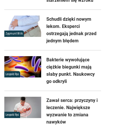
starzeniem się wzroku
Schudli dzięki nowym
lekom. Eksperci
ostrzegają jednak przed
Zygmunt Wilk
jednym błędem
Bakterie wywołujące
ciężkie biegunki mają
słaby punkt. Naukowcy
Leopold Ryś
go odkryli
Zawał serca: przyczyny i
leczenie. Największe
wyzwanie to zmiana
Leopold Ryś
nawyków