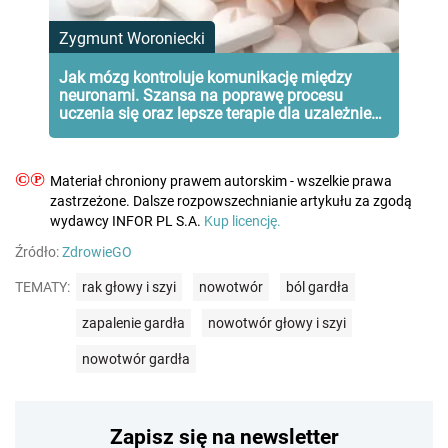
Zygmunt Woroniecki
Jak mózg kontroluje komunikację między
neuronami. Szansa na poprawę procesu
uczenia się oraz lepsze terapie dla uzależnień i
depresji
©℗
Materiał chroniony prawem autorskim - wszelkie prawa
zastrzeżone. Dalsze rozpowszechnianie artykułu za zgodą
wydawcy INFOR PL S.A.
Kup licencję.
Źródło:
ZdrowieGO
TEMATY:
rak głowy i szyi
nowotwór
ból gardła
zapalenie gardła
nowotwór głowy i szyi
nowotwór gardła
Zapisz się na newsletter