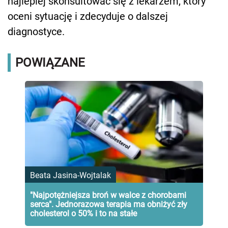
najlepiej skonsultować się z lekarzem, który
oceni sytuację i zdecyduje o dalszej
diagnostyce.
POWIĄZANE
Beata Jasina-Wojtalak
"Najpotężniejsza broń w walce z chorobami
serca". Jednorazowa terapia ma obniżyć zły
cholesterol o 50% i to na stałe