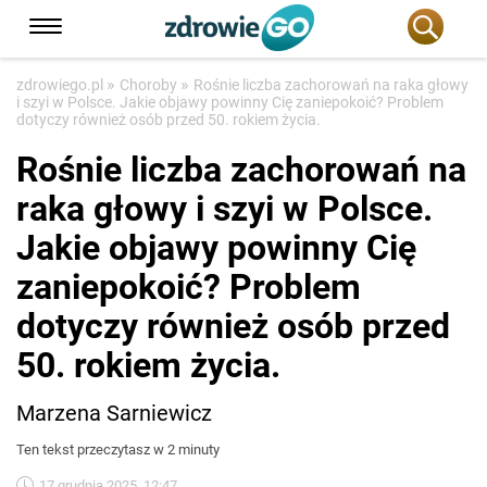
»
»
zdrowiego.pl
Choroby
Rośnie liczba zachorowań na raka głowy
i szyi w Polsce. Jakie objawy powinny Cię zaniepokoić? Problem
dotyczy również osób przed 50. rokiem życia.
Rośnie liczba zachorowań na
raka głowy i szyi w Polsce.
Jakie objawy powinny Cię
zaniepokoić? Problem
dotyczy również osób przed
50. rokiem życia.
Marzena Sarniewicz
Ten tekst przeczytasz w 2 minuty
17 grudnia 2025, 12:47