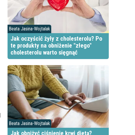
Beata Jasina-Wojtalak
Jak oczyścić żyły z cholesterolu? Po
te produkty na obniżenie "złego"
cholesterolu warto sięgnąć
H
Beata Jasina-Wojtalak
Jak obniżyć ciśnienie krwi dietą?