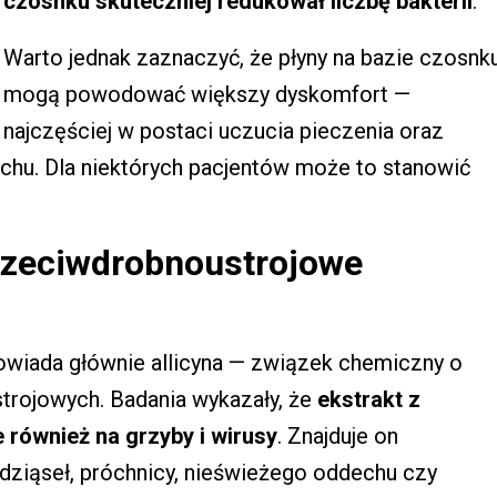
czosnku skuteczniej redukował liczbę bakterii
.
Warto jednak zaznaczyć, że płyny na bazie czosnk
mogą powodować większy dyskomfort —
najczęściej w postaci uczucia pieczenia oraz
chu. Dla niektórych pacjentów może to stanowić
rzeciwdrobnoustrojowe
powiada głównie allicyna — związek chemiczny o
trojowych. Badania wykazały, że
ekstrakt z
e również na grzyby i wirusy
. Znajduje on
 dziąseł, próchnicy, nieświeżego oddechu czy