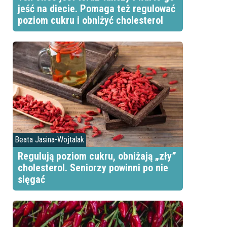
jeść na diecie. Pomaga też regulować
poziom cukru i obniżyć cholesterol
Beata Jasina-Wojtalak
Regulują poziom cukru, obniżają „zły”
cholesterol. Seniorzy powinni po nie
sięgać