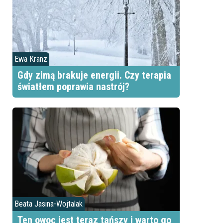
Ewa Kranz
Gdy zimą brakuje energii. Czy terapia
światłem poprawia nastrój?
Beata Jasina-Wojtalak
Ten owoc jest teraz tańszy i warto go