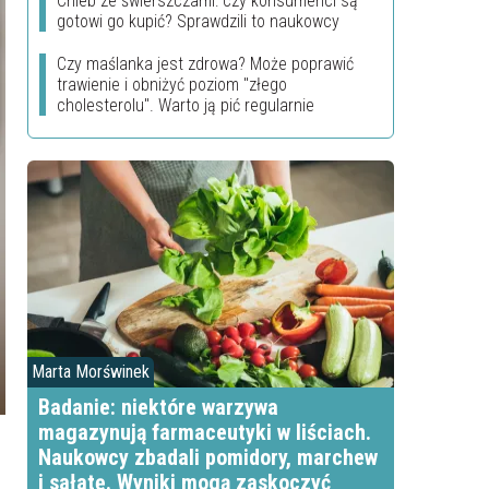
Chleb ze świerszczami: czy konsumenci są
gotowi go kupić? Sprawdzili to naukowcy
Czy maślanka jest zdrowa? Może poprawić
trawienie i obniżyć poziom "złego
cholesterolu". Warto ją pić regularnie
Marta Morświnek
Badanie: niektóre warzywa
magazynują farmaceutyki w liściach.
Naukowcy zbadali pomidory, marchew
i sałatę. Wyniki mogą zaskoczyć