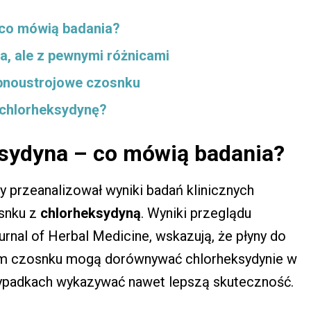
 co mówią badania?
, ale z pewnymi różnicami
obnoustrojowe czosnku
 chlorheksydynę?
ksydyna – co mówią badania?
 przeanalizował wyniki badań klinicznych
osnku z
chlorheksydyną
. Wyniki przeglądu
nal of Herbal Medicine, wskazują, że płyny do
iem czosnku mogą dorównywać chlorheksydynie w
rzypadkach wykazywać nawet lepszą skuteczność.