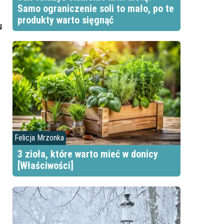
Samo ograniczenie soli to mało, po te
produkty warto sięgnąć
u
Felicja Mrzonka
3 zioła, które warto mieć w donicy
[Właściwości]