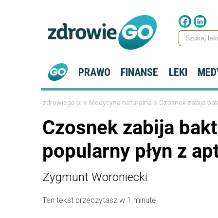
PRAWO
FINANSE
LEKI
MED
»
»
zdrowiego.pl
Medycyna naturalna
Czosnek zabija bakt
Czosnek zabija bakte
popularny płyn z ap
Zygmunt Woroniecki
Ten tekst przeczytasz w 1 minutę