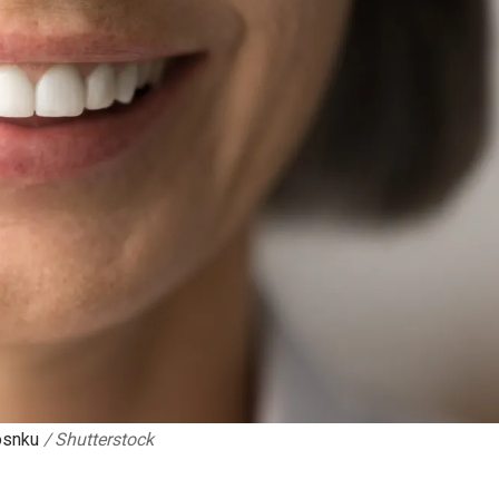
osnku
/
Shutterstock