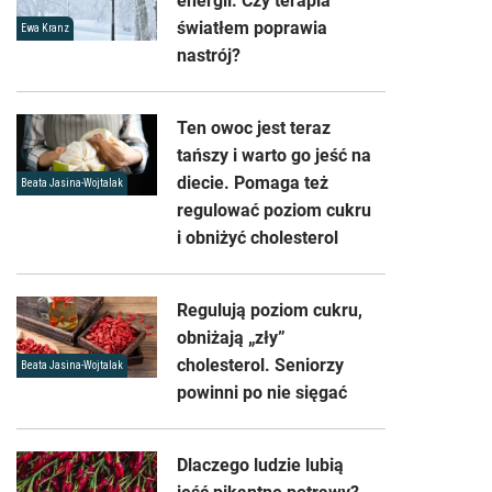
energii. Czy terapia
światłem poprawia
Ewa Kranz
nastrój?
Ten owoc jest teraz
tańszy i warto go jeść na
diecie. Pomaga też
Beata Jasina-Wojtalak
regulować poziom cukru
i obniżyć cholesterol
Regulują poziom cukru,
obniżają „zły”
cholesterol. Seniorzy
Beata Jasina-Wojtalak
powinni po nie sięgać
Dlaczego ludzie lubią