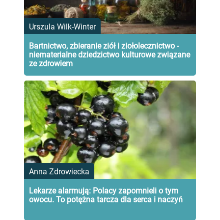
Urszula Wilk-Winter
Bartnictwo, zbieranie ziół i ziołolecznictwo -
niematerialne dziedzictwo kulturowe związane
ze zdrowiem
Anna Zdrowiecka
Lekarze alarmują: Polacy zapomnieli o tym
owocu. To potężna tarcza dla serca i naczyń