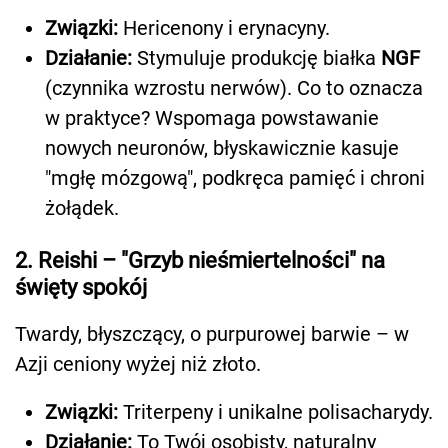
Związki:
Hericenony i erynacyny.
Działanie:
Stymuluje produkcję białka
NGF
(czynnika wzrostu nerwów). Co to oznacza
w praktyce? Wspomaga powstawanie
nowych neuronów, błyskawicznie kasuje
"mgłę mózgową", podkręca pamięć i chroni
żołądek.
2. Reishi – "Grzyb nieśmiertelności" na
święty spokój
Twardy, błyszczący, o purpurowej barwie – w
Azji ceniony wyżej niż złoto.
Związki:
Triterpeny i unikalne polisacharydy.
Działanie:
To Twój osobisty, naturalny