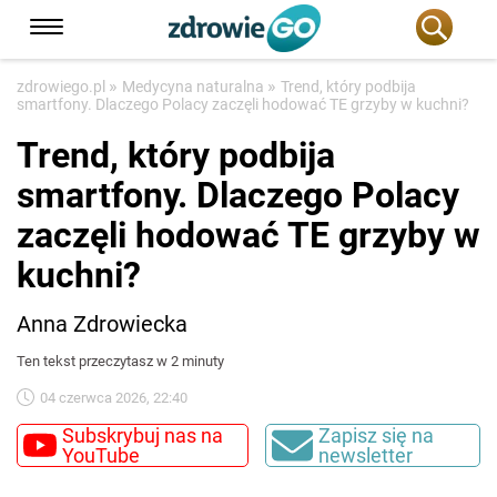
»
»
zdrowiego.pl
Medycyna naturalna
Trend, który podbija
smartfony. Dlaczego Polacy zaczęli hodować TE grzyby w kuchni?
Trend, który podbija
smartfony. Dlaczego Polacy
zaczęli hodować TE grzyby w
kuchni?
Anna Zdrowiecka
Ten tekst przeczytasz w 2 minuty
04 czerwca 2026, 22:40
Subskrybuj nas na
Zapisz się na
YouTube
newsletter