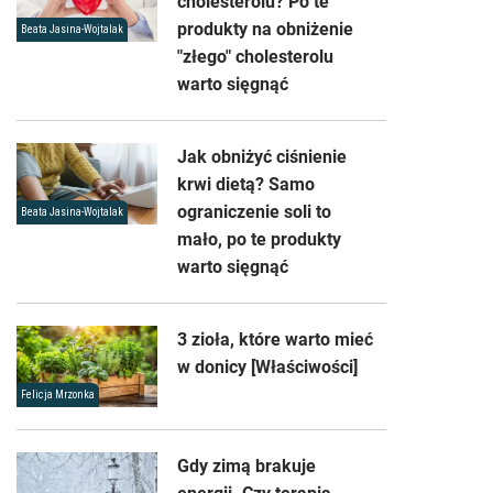
cholesterolu? Po te
produkty na obniżenie
Beata Jasina-Wojtalak
"złego" cholesterolu
warto sięgnąć
Jak obniżyć ciśnienie
krwi dietą? Samo
ograniczenie soli to
Beata Jasina-Wojtalak
mało, po te produkty
warto sięgnąć
3 zioła, które warto mieć
w donicy [Właściwości]
Felicja Mrzonka
Gdy zimą brakuje