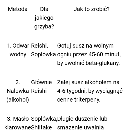
Metoda
Dla
Jak to zrobić?
jakiego
grzyba?
1. Odwar
Reishi,
Gotuj susz na wolnym
wodny
Soplówka
ogniu przez 45-60 minut,
by uwolnić beta-glukany.
2.
Głównie
Zalej susz alkoholem na
Nalewka
Reishi
4-6 tygodni, by wyciągnąć
(alkohol)
cenne triterpeny.
3. Masło
Soplówka,
Długie duszenie lub
klarowane
Shiitake
smażenie uwalnia