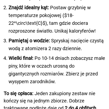
Znajdź idealny kąt:
Postaw grzybnię w
temperaturze pokojowej ($18-
22^\circ\text{C}$), tam gdzie dociera
rozproszone światło. Unikaj kaloryferów!
Pamiętaj o wodzie:
Spryskaj nacięcie czystą
wodą z atomizera 2 razy dziennie.
Wielki finał:
Po 10-14 dniach zobaczysz małe
piny, które w oczach urosną do
gigantycznych rozmiarów. Zbierz je przed
wysypem zarodników.
To się opłaca:
Jeden zakupiony zestaw nie
kończy się na jednym zbiorze. Dobrze
traktowane podłoże daje od
2 do 4 obfitych