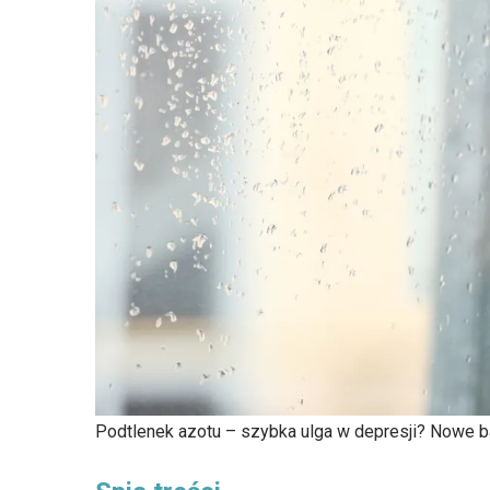
Podtlenek azotu – szybka ulga w depresji? Nowe b