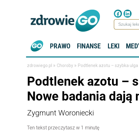
PRAWO
FINANSE
LEKI
MED
»
»
zdrowiego.pl
Choroby
Podtlenek azotu – szybka ulga
Podtlenek azotu – s
Nowe badania dają 
Zygmunt Woroniecki
Ten tekst przeczytasz w 1 minutę