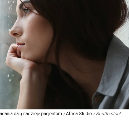
adania dają nadzieję pacjentom
/
Africa Studio
/
Shutterstock