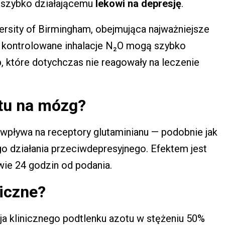
 szybko działającemu
lekowi na depresję
.
rsity of Birmingham, obejmująca najważniejsze
e kontrolowane inhalacje N₂O mogą szybko
, które dotychczas nie reagowały na leczenie
otu na mózg?
wpływa na receptory glutaminianu — podobnie jak
go działania przeciwdepresyjnego. Efektem jest
wie 24 godzin od podania.
niczne?
cja klinicznego podtlenku azotu w stężeniu 50%