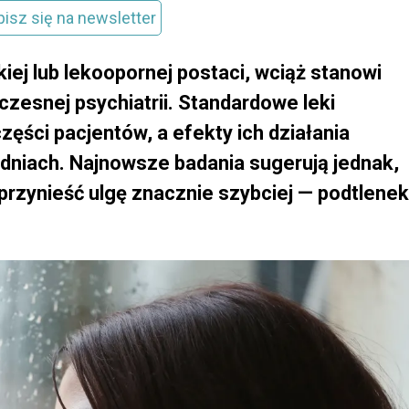
pisz się na newsletter
iej lub lekoopornej postaci, wciąż stanowi
zesnej psychiatrii. Standardowe leki
ęści pacjentów, a efekty ich działania
odniach. Najnowsze badania sugerują jednak,
 przynieść ulgę znacznie szybciej — podtlenek