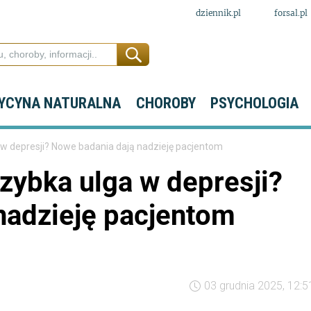
dziennik.pl
forsal.pl
YCYNA NATURALNA
CHOROBY
PSYCHOLOGIA
 w depresji? Nowe badania dają nadzieję pacjentom
zybka ulga w depresji?
nadzieję pacjentom
03 grudnia 2025, 12:5