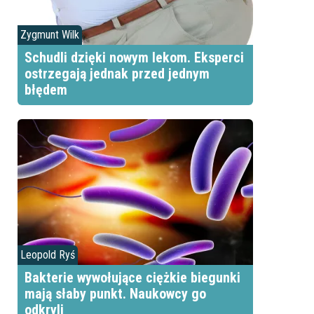
Zygmunt Wilk
Schudli dzięki nowym lekom. Eksperci
ostrzegają jednak przed jednym
błędem
Leopold Ryś
Bakterie wywołujące ciężkie biegunki
mają słaby punkt. Naukowcy go
odkryli