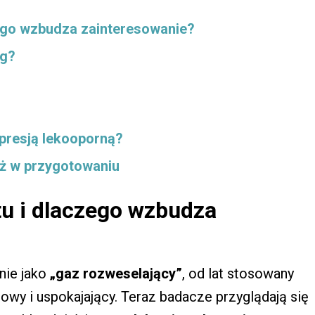
zego wzbudza zainteresowanie?
zg?
presją lekooporną?
uż w przygotowaniu
tu i dlaczego wzbudza
nie jako
„gaz rozweselający”
, od lat stosowany
owy i uspokajający. Teraz badacze przyglądają się