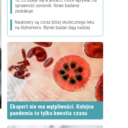
To, co dzieje się w jelitach, może wpływać na
sprawność seniorek. Nowe badanie
zaskakuje
Naukowcy są coraz bliżej skutecznego leku
na Alzheimera. Wyniki badań dają nadziej
Ekspert nie ma wątpliwości. Kolejna
pandemia to tylko kwestia czasu