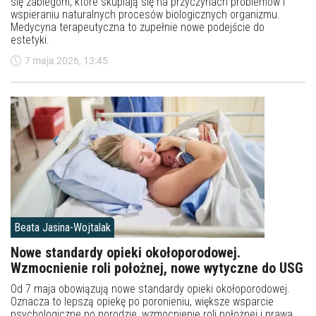
się zabiegom, które skupiają się na przyczynach problemów i
wspieraniu naturalnych procesów biologicznych organizmu.
Medycyna terapeutyczna to zupełnie nowe podejście do
estetyki.
7 maja 2026, 13:45
Beata Jasina-Wojtalak
Nowe standardy opieki okołoporodowej.
Wzmocnienie roli położnej, nowe wytyczne do USG
Od 7 maja obowiązują nowe standardy opieki okołoporodowej.
Oznacza to lepszą opiekę po poronieniu, większe wsparcie
psychologiczne po porodzie, wzmocnienie roli położnej i prawa