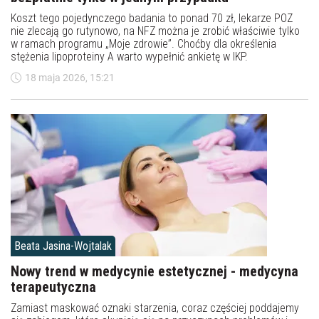
Koszt tego pojedynczego badania to ponad 70 zł, lekarze POZ
nie zlecają go rutynowo, na NFZ można je zrobić właściwie tylko
w ramach programu „Moje zdrowie”. Choćby dla określenia
stężenia lipoproteiny A warto wypełnić ankietę w IKP.
18 maja 2026, 15:21
Beata Jasina-Wojtalak
Nowy trend w medycynie estetycznej - medycyna
terapeutyczna
Zamiast maskować oznaki starzenia, coraz częściej poddajemy