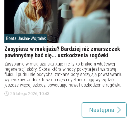
Beata Jasina-Wojtalak
Zasypiasz w makijażu? Bardziej niż zmarszczek
powinnyśmy bać się... uszkodzenia rogówki
Zasypianie w makijażu skutkuje nie tylko brakiem właściwej
regeneracji skóry. Skóra, która w nocy pokryta jest warstwą
fluidu i pudru nie oddycha, zatkane pory sprzyjają powstawaniu
wyprysków. Jednak tusz do rzęs i eyeliner mogą wyrządzić
jeszcze więcej szkody, powodując nawet uszkodzenie rogówki.
25 lutego 2026, 10:43
Następna