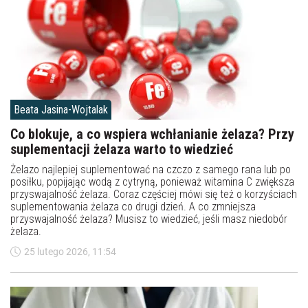
Beata Jasina-Wojtalak
Co blokuje, a co wspiera wchłanianie żelaza? Przy
suplementacji żelaza warto to wiedzieć
Żelazo najlepiej suplementować na czczo z samego rana lub po
posiłku, popijając wodą z cytryną, ponieważ witamina C zwiększa
przyswajalność żelaza. Coraz częściej mówi się też o korzyściach
suplementowania żelaza co drugi dzień. A co zmniejsza
przyswajalność żelaza? Musisz to wiedzieć, jeśli masz niedobór
żelaza.
25 lutego 2026, 11:54