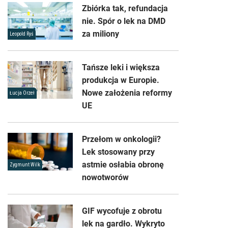
Zbiórka tak, refundacja
nie. Spór o lek na DMD
za miliony
Leopold Ryś
Tańsze leki i większa
produkcja w Europie.
Nowe założenia reformy
Łucja Orzeł
UE
Przełom w onkologii?
Lek stosowany przy
astmie osłabia obronę
Zygmunt Wilk
nowotworów
GIF wycofuje z obrotu
lek na gardło. Wykryto