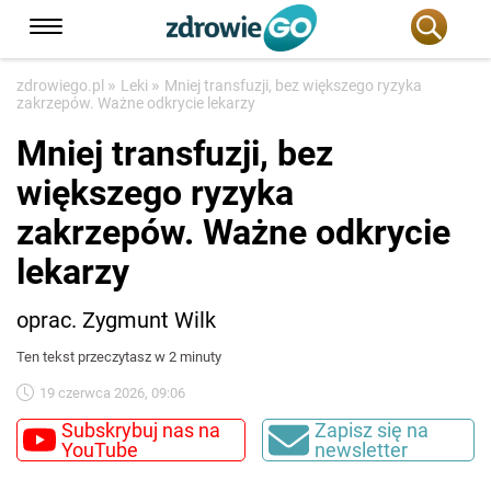
»
»
zdrowiego.pl
Leki
Mniej transfuzji, bez większego ryzyka
zakrzepów. Ważne odkrycie lekarzy
Mniej transfuzji, bez
większego ryzyka
zakrzepów. Ważne odkrycie
lekarzy
oprac. Zygmunt Wilk
Ten tekst przeczytasz w 2 minuty
19 czerwca 2026, 09:06
Subskrybuj nas na
Zapisz się na
YouTube
newsletter