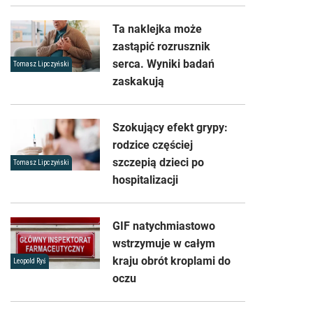
Ta naklejka może
zastąpić rozrusznik
serca. Wyniki badań
Tomasz Lipczyński
zaskakują
Szokujący efekt grypy:
rodzice częściej
szczepią dzieci po
Tomasz Lipczyński
hospitalizacji
GIF natychmiastowo
wstrzymuje w całym
kraju obrót kroplami do
Leopold Ryś
oczu