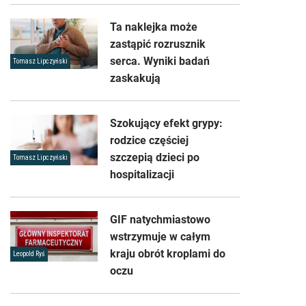
Ta naklejka może
zastąpić rozrusznik
serca. Wyniki badań
Tomasz Lipczyński
zaskakują
Szokujący efekt grypy:
rodzice częściej
szczepią dzieci po
Tomasz Lipczyński
hospitalizacji
GIF natychmiastowo
wstrzymuje w całym
kraju obrót kroplami do
Leopold Ryś
oczu