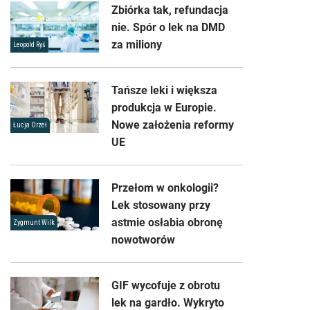
Zbiórka tak, refundacja
nie. Spór o lek na DMD
za miliony
Leopold Ryś
Tańsze leki i większa
produkcja w Europie.
Nowe założenia reformy
Łucja Orzeł
UE
Przełom w onkologii?
Lek stosowany przy
astmie osłabia obronę
Zygmunt Wilk
nowotworów
GIF wycofuje z obrotu
lek na gardło. Wykryto