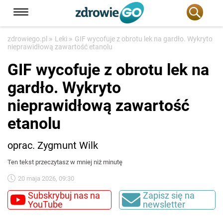
»
»
zdrowiego.pl
Leki
GIF wycofuje z obrotu lek na gardło. Wykryto
nieprawidłową zawartość etanolu
GIF wycofuje z obrotu lek na
gardło. Wykryto
nieprawidłową zawartość
etanolu
oprac. Zygmunt Wilk
Ten tekst przeczytasz w mniej niż minutę
20 maja 2026, 09:30
Subskrybuj nas na
Zapisz się na
YouTube
newsletter