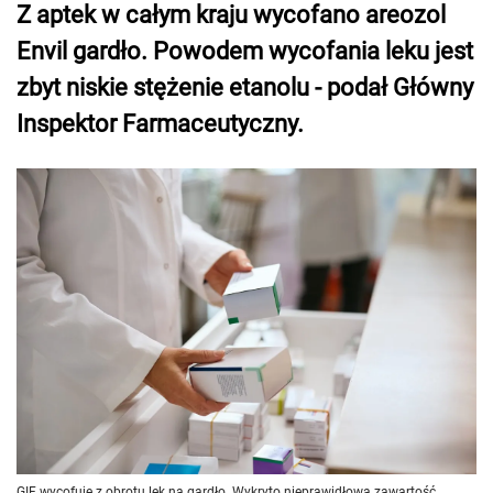
Z aptek w całym kraju wycofano areozol
Envil gardło. Powodem wycofania leku jest
zbyt niskie stężenie etanolu - podał Główny
Inspektor Farmaceutyczny.
GIF wycofuje z obrotu lek na gardło. Wykryto nieprawidłową zawartość