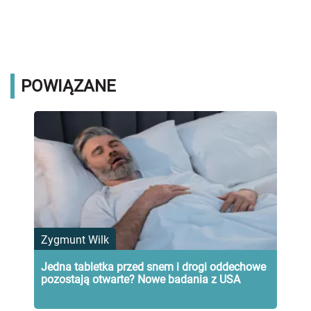
POWIĄZANE
Zygmunt Wilk
Jedna tabletka przed snem i drogi oddechowe
pozostają otwarte? Nowe badania z USA