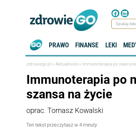
PRAWO
FINANSE
LEKI
MED
»
»
zdrowiego.pl
Aktualności
Immunoterapia po nawrocie
Immunoterapia po 
szansa na życie
oprac. Tomasz Kowalski
Ten tekst przeczytasz w 4 minuty