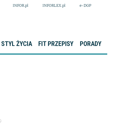
INFOR.pl
INFORLEX.pl
e-DGP
STYL ŻYCIA
FIT PRZEPISY
PORADY
9