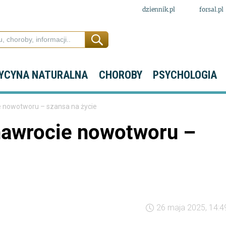
dziennik.pl
forsal.pl
YCYNA NATURALNA
CHOROBY
PSYCHOLOGIA
 nowotworu – szansa na życie
nawrocie nowotworu –
26 maja 2025, 14:4