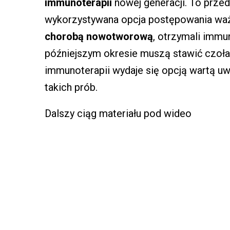
immunoterapii
nowej generacji. To prze
wykorzystywana opcja postępowania ważn
chorobą nowotworową
, otrzymali immu
późniejszym okresie muszą stawić czoł
immunoterapii wydaje się opcją wartą u
takich prób.
Dalszy ciąg materiału pod wideo