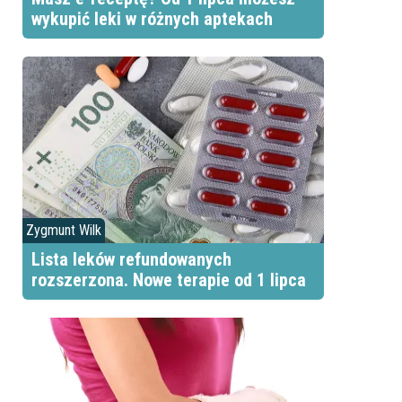
wykupić leki w różnych aptekach
Zygmunt Wilk
Lista leków refundowanych
rozszerzona. Nowe terapie od 1 lipca