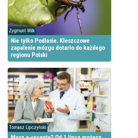
Zygmunt Wilk
Nie tylko Podlasie. Kleszczowe
zapalenie mózgu dotarło do każdego
regionu Polski
Tomasz Lipczyński
Masz e-receptę? Od 1 lipca możesz