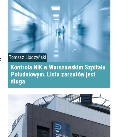
Tomasz Lipczyński
e
Kontrola NIK w Warszawskim Szpitalu
Południowym. Lista zarzutów jest
długa