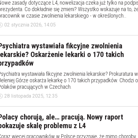
Nowe zasady dotyczące L4, nowelizacja czeka już tylko na podpi
prezydenta. Co dokładnie się zmieni? Wszystko wskazuje na to, ż
pracownik w czasie zwolnienia lekarskiego - w określonych
sytuacjach - będzie mógł wykonywać pracę zarobkową. ZUS
02 stycznia 2026, 14:05
otrzyma więcej narzędzi do kontroli: ci, którzy będą nadużywać
zwolnień, łatwiej stracą zasiłek chorobowy i to za cały okres
zwolnienia.
Psychiatra wystawiała fikcyjne zwolnienia
lekarskie? Oskarżenie lekarki o 170 takich
przypadków
Psychiatra wystawiała fikcyjne zwolnienia lekarskie? Prokuratura w
Jeleniej Górze oskarża lekarkę o 170 takich przypadków. Chodzi o
Polaków pracujących w Czechach.
28 listopada 2025, 12:35
Polacy chorują, ale… pracują. Nowy raport
pokazuje skalę problemu z L4
Coraz więcej pracowników w Polsce przyznaje, że mimo choroby