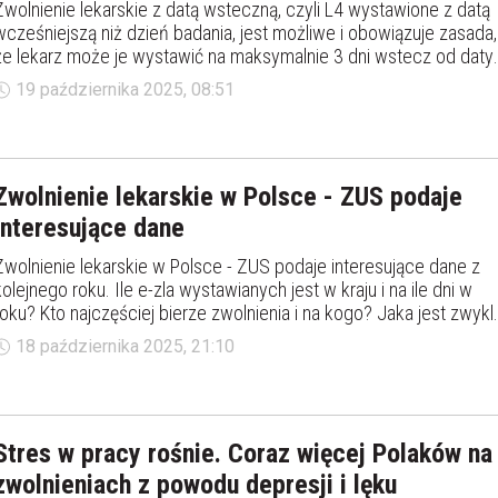
Zwolnienie lekarskie z datą wsteczną, czyli L4 wystawione z datą
wcześniejszą niż dzień badania, jest możliwe i obowiązuje zasada,
że lekarz może je wystawić na maksymalnie 3 dni wstecz od daty
wizyty czy konsultacji. W przypadku teleporad czy elektronicznyc
19 października 2025, 08:51
zwolnień online, zasada ta również ma zastosowanie i zwolnienie
może obejmować.
Zwolnienie lekarskie w Polsce - ZUS podaje
interesujące dane
Zwolnienie lekarskie w Polsce - ZUS podaje interesujące dane z
kolejnego roku. Ile e-zla wystawianych jest w kraju i na ile dni w
roku? Kto najczęściej bierze zwolnienia i na kogo? Jaka jest zwykl
liczba dni na L4? Z jakich powodów lekarze wystawiają najwięcej
18 października 2025, 21:10
zwolnień?
Stres w pracy rośnie. Coraz więcej Polaków na
zwolnieniach z powodu depresji i lęku