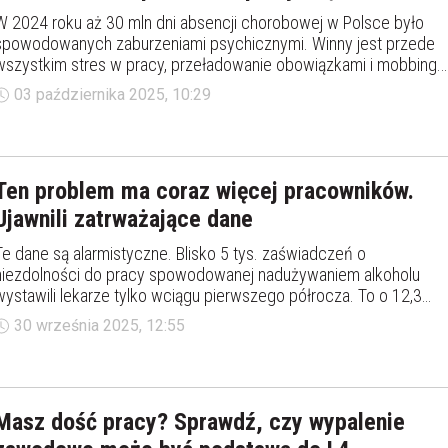
W 2024 roku aż 30 mln dni absencji chorobowej w Polsce było
spowodowanych zaburzeniami psychicznymi. Winny jest przede
wszystkim stres w pracy, przeładowanie obowiązkami i mobbing.
Eksperci ostrzegają: jeśli firmy nie zadbają o dobrostan
03 października 2025, 10:29
pracowników, problem będzie tylko narastał.
Ten problem ma coraz więcej pracowników.
Ujawnili zatrważające dane
Te dane są alarmistyczne. Blisko 5 tys. zaświadczeń o
niezdolności do pracy spowodowanej nadużywaniem alkoholu
wystawili lekarze tylko wciągu pierwszego półrocza. To o 12,3
proc. więcej niż w analogicznym czasie w 2024 roku. Jeśli L4
30 września 2025, 12:55
przełożyć na dni wolne od pracy wychodzi z tego ponad… 50
tysięcy. I tutaj również zanotowano dwucyfrowy wzrost, o 10,3 ro
do roku. Najwięcej zaświadczeń lekarskich wystawiono
pracownikom w wieku 40-44 lat oraz 35-39 lat.
Masz dość pracy? Sprawdź, czy wypalenie