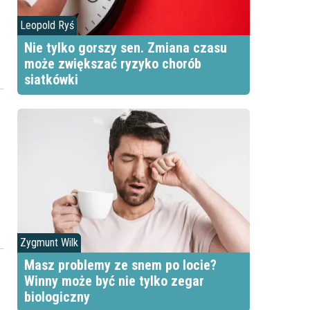
Leopold Ryś
Nie tylko gorszy sen. Zmiana czasu
może zwiększać ryzyko chorób
siatkówki
Zygmunt Wilk
Masz problemy ze snem po locie?
y
Winny może być nie tylko zegar
biologiczny