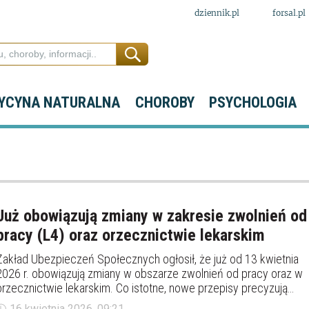
dziennik.pl
forsal.pl
YCYNA NATURALNA
CHOROBY
PSYCHOLOGIA
Już obowiązują zmiany w zakresie zwolnień od
pracy (L4) oraz orzecznictwie lekarskim
Zakład Ubezpieczeń Społecznych ogłosił, że już od 13 kwietnia
2026 r. obowiązują zmiany w obszarze zwolnień od pracy oraz w
orzecznictwie lekarskim. Co istotne, nowe przepisy precyzują
pojęcia pracy zarobkowej i aktywności niezgodnej z celem
16 kwietnia 2026, 09:21