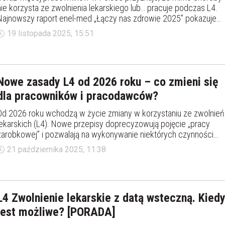
nie korzysta ze zwolnienia lekarskiego lub… pracuje podczas L4.
Najnowszy raport enel-med „Łączy nas zdrowie 2025” pokazuje
rosnącą presję w miejscu pracy, niedostateczną zastępowalność
19 listopada 2025, 15:51
oraz kulturę firm, która wciąż nie sprzyja odpoczynkowi. Zjawisko
najmocniej dotyka sektor MŚP.
Nowe zasady L4 od 2026 roku – co zmieni się
dla pracowników i pracodawców?
Od 2026 roku wchodzą w życie zmiany w korzystaniu ze zwolnień
lekarskich (L4). Nowe przepisy doprecyzowują pojęcie „pracy
zarobkowej” i pozwalają na wykonywanie niektórych czynności
podczas L4 bez utraty zasiłku. To krok w stronę bardziej
21 października 2025, 11:38
realistycznego podejścia do zdrowia pracowników i
nowoczesnego rynku pracy.
L4 Zwolnienie lekarskie z datą wsteczną. Kied
jest możliwe? [PORADA]