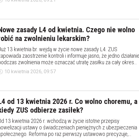
zwolnienia od pracy. Co trzeba wiedzieć i z czym należy się liczyć
Nowe zasady L4 od kwietnia. Czego nie wolno
robić na zwolnieniu lekarskim?
Już 13 kwietnia br. wejdą w życie nowe zasady L4. ZUS
zapowiada zaostrzenie kontroli i informuje jasno, że jedno działani
podczas zwolnienia może oznaczać utratę zasiłku za cały okres
choroby. Czego nie wolno robić na zwolnieniu lekarskim?
10 kwietnia 2026, 09:57
L4 od 13 kwietnia 2026 r. Co wolno choremu, a
kiedy ZUS odbierze zasiłek?
Od 13 kwietnia 2026 r. wchodzą w życie istotne przepisy
nowelizacji ustawy o świadczeniach pieniężnych z ubezpieczenia
społecznego. Reforma po raz pierwszy ustawowo precyzuje,