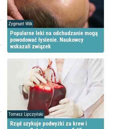
Zygmunt Wilk
Popularne leki na odchudzanie mogą
powodować łysienie. Naukowcy
wskazali związek
k
Tomasz Lipczyński
Rząd szykuje podwyżki za krew i