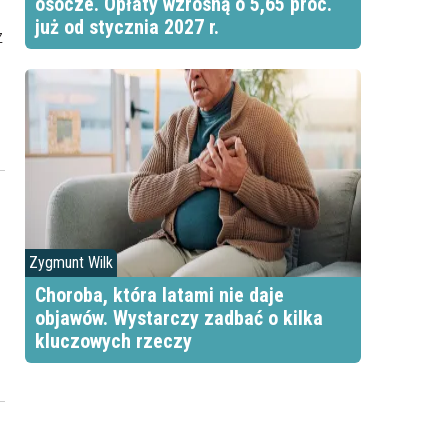
osocze. Opłaty wzrosną o 5,65 proc.
już od stycznia 2027 r.
z
z
Zygmunt Wilk
Choroba, która latami nie daje
objawów. Wystarczy zadbać o kilka
kluczowych rzeczy