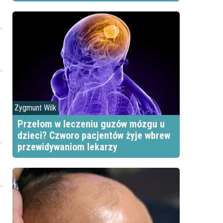
h
Zygmunt Wilk
Przełom w leczeniu guzów mózgu u
dzieci? Czworo pacjentów żyje wbrew
e
przewidywaniom lekarzy