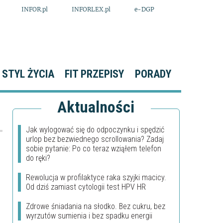
INFOR.pl
INFORLEX.pl
e-DGP
STYL ŻYCIA
FIT PRZEPISY
PORADY
Aktualności
Jak wylogować się do odpoczynku i spędzić
urlop bez bezwiednego scrollowania? Zadaj
sobie pytanie: Po co teraz wziąłem telefon
do ręki?
Rewolucja w profilaktyce raka szyjki macicy.
Od dziś zamiast cytologii test HPV HR
Zdrowe śniadania na słodko. Bez cukru, bez
wyrzutów sumienia i bez spadku energii