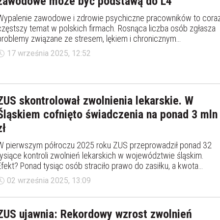
zawodowe może być podstawą do L4
Wypalenie zawodowe i zdrowie psychiczne pracowników to cora
częstszy temat w polskich firmach. Rosnąca liczba osób zgłasza
problemy związane ze stresem, lękiem i chronicznym
zmęczeniem. Pojawia się więc pytanie o zwolnienie lekarskie (L4) 
17 września 2025, 12:52
powodu wypalenia.
ZUS skontrolował zwolnienia lekarskie. W
Śląskiem cofnięto świadczenia na ponad 3 mln
zł
W pierwszym półroczu 2025 roku ZUS przeprowadził ponad 32
tysiące kontroli zwolnień lekarskich w województwie śląskim.
Efekt? Ponad tysiąc osób straciło prawo do zasiłku, a kwota
cofniętych i wstrzymanych świadczeń przekroczyła 3 mln zł.
02 września 2025, 13:09
ZUS ujawnia: Rekordowy wzrost zwolnień