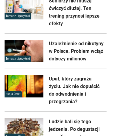
Seniorzy nie muszą
ćwiczyć dłużej. Ten
trening przynosi lepsze
Tomasz Lipczyński
efekty
Uzależnienie od nikotyny
w Polsce. Problem wciąż
dotyczy milionów
Tomasz Lipczyński
Upał, który zagraża
życiu. Jak nie dopuścić
do odwodnienia i
Łucja Orzeł
przegrzania?
Ludzie bali się tego
jedzenia. Po degustacji