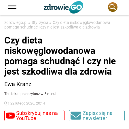
»
»
zdrowiego.pl
Styl życia
Czy dieta niskowęglowodanowa
pomaga schudnąć i czy nie jest szkodliwa dla zdrowia
Czy dieta
niskowęglowodanowa
pomaga schudnąć i czy nie
jest szkodliwa dla zdrowia
Ewa Kranz
Ten tekst przeczytasz w 5 minut
22 lutego 2026, 20:14
Subskrybuj nas na
Zapisz się na
YouTube
newsletter