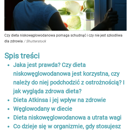
Czy dieta niskowęglowodanowa pomaga schudnąć i czy nie jest szkodliwa
dla zdrowia
/
Shutterstock
Spis treści
Jaka jest prawda? Czy dieta
niskowęglowodanowa jest korzystna, czy
należy do niej podchodzić z ostrożnością? I
jak wygląda zdrowa dieta?
Dieta Atkinsa i jej wpływ na zdrowie
Węglowodany w diecie
Dieta niskowęglowodanowa a utrata wagi
Co dzieje się w organizmie, gdy stosujesz