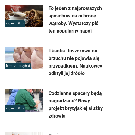
To jeden z najprostszych
sposobów na ochronę
wątroby. Wystarczy pić
Zygmunt Wilk
ten popularny napój
Tkanka tłuszczowa na
brzuchu nie pojawia się
przypadkiem. Naukowcy
Tomasz Lipczyński
odkryli jej źródło
Codzienne spacery będą
nagradzane? Nowy
projekt brytyjskiej służby
Zygmunt Wilk
zdrowia