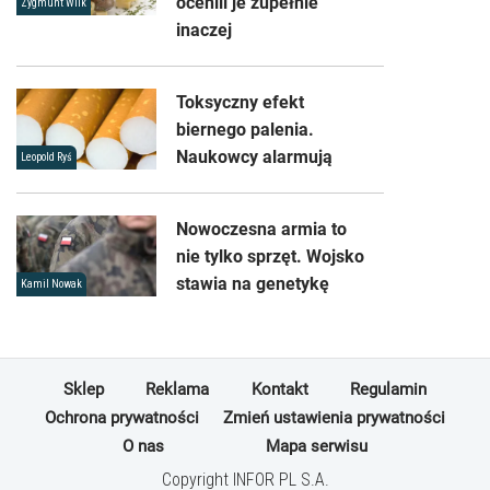
ocenili je zupełnie
Zygmunt Wilk
inaczej
Toksyczny efekt
biernego palenia.
Naukowcy alarmują
Leopold Ryś
Nowoczesna armia to
nie tylko sprzęt. Wojsko
stawia na genetykę
Kamil Nowak
Sklep
Reklama
Kontakt
Regulamin
Ochrona prywatności
Zmień ustawienia prywatności
O nas
Mapa serwisu
Copyright INFOR PL S.A.