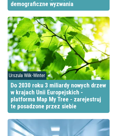
demograficzne wyzwania
Urszula Wilk-Winter
Do 2030 roku 3 miliardy nowych drzew
w krajach Unii Europejskich -
platforma Map My Tree - zarejestruj
te posadzone przez siebie