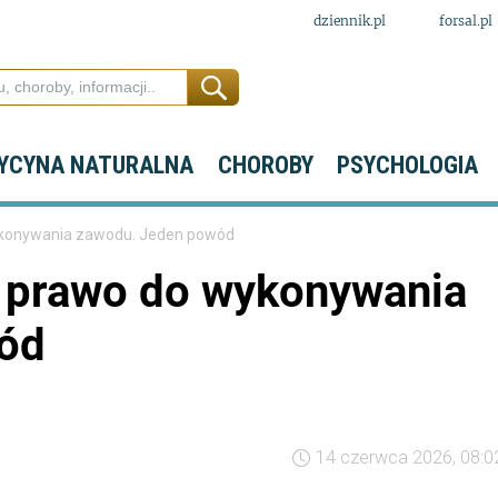
dziennik.pl
forsal.pl
YCYNA NATURALNA
CHOROBY
PSYCHOLOGIA
wykonywania zawodu. Jeden powód
ło prawo do wykonywania
ód
14 czerwca 2026, 08:0