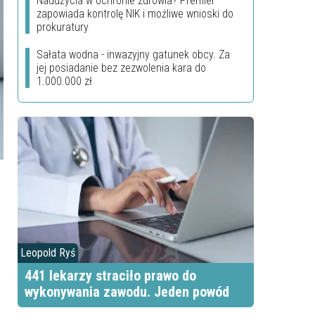
Nadużycia w ochronie zdrowia? Premier
zapowiada kontrolę NIK i możliwe wnioski do
prokuratury
Sałata wodna - inwazyjny gatunek obcy. Za
jej posiadanie bez zezwolenia kara do
1.000.000 zł
Leopold Ryś
441 lekarzy straciło prawo do
wykonywania zawodu. Jeden powód