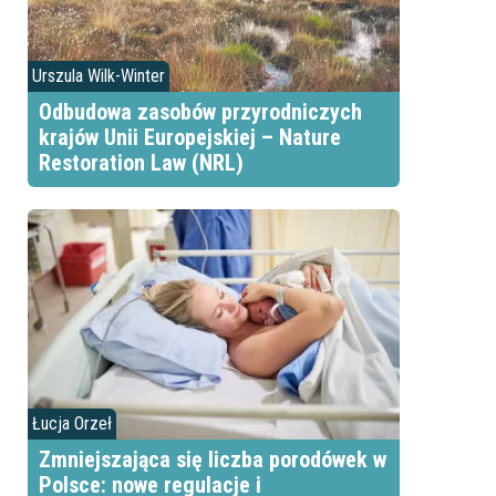
Urszula Wilk-Winter
Odbudowa zasobów przyrodniczych
krajów Unii Europejskiej – Nature
Restoration Law (NRL)
Łucja Orzeł
Zmniejszająca się liczba porodówek w
Polsce: nowe regulacje i