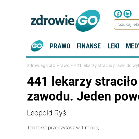
PRAWO
FINANSE
LEKI
MED
»
»
zdrowiego.pl
Prawo
441 lekarzy straciło prawo do 
441 lekarzy straci
zawodu. Jeden pow
Leopold Ryś
Ten tekst przeczytasz w 1 minutę