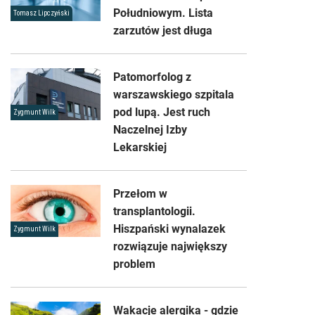
Południowym. Lista
Tomasz Lipczyński
zarzutów jest długa
Patomorfolog z
warszawskiego szpitala
pod lupą. Jest ruch
Zygmunt Wilk
Naczelnej Izby
Lekarskiej
Przełom w
transplantologii.
Hiszpański wynalazek
Zygmunt Wilk
rozwiązuje największy
problem
Wakacje alergika - gdzie