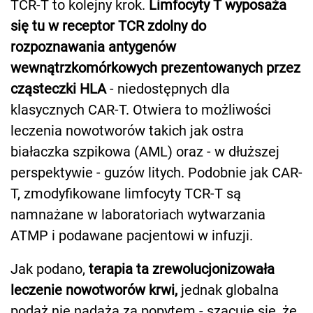
TCR-T to kolejny krok.
Limfocyty T wyposaża
się tu w receptor TCR zdolny do
rozpoznawania antygenów
wewnątrzkomórkowych prezentowanych przez
cząsteczki HLA
- niedostępnych dla
klasycznych CAR-T. Otwiera to możliwości
leczenia nowotworów takich jak ostra
białaczka szpikowa (AML) oraz - w dłuższej
perspektywie - guzów litych. Podobnie jak CAR-
T, zmodyfikowane limfocyty TCR-T są
namnażane w laboratoriach wytwarzania
ATMP i podawane pacjentowi w infuzji.
Jak podano,
terapia ta zrewolucjonizowała
leczenie nowotworów krwi,
jednak globalna
podaż nie nadąża za popytem - szacuje się, że