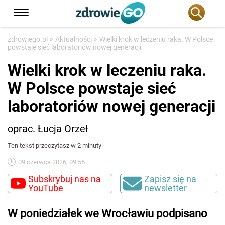
»
»
zdrowiego.pl
Aktualności
Wielki krok w leczeniu raka. W Polsce
powstaje sieć laboratoriów nowej generacji
Wielki krok w leczeniu raka.
W Polsce powstaje sieć
laboratoriów nowej generacji
oprac. Łucja Orzeł
Ten tekst przeczytasz w 2 minuty
09 czerwca 2026, 09:55
Subskrybuj nas na
Zapisz się na
YouTube
newsletter
W poniedziałek we Wrocławiu podpisano