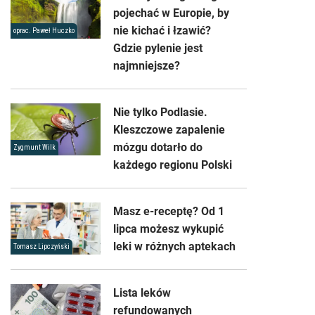
pojechać w Europie, by
nie kichać i łzawić?
oprac. Paweł Huczko
Gdzie pylenie jest
najmniejsze?
Nie tylko Podlasie.
Kleszczowe zapalenie
mózgu dotarło do
Zygmunt Wilk
każdego regionu Polski
Masz e-receptę? Od 1
lipca możesz wykupić
leki w różnych aptekach
Tomasz Lipczyński
Lista leków
refundowanych