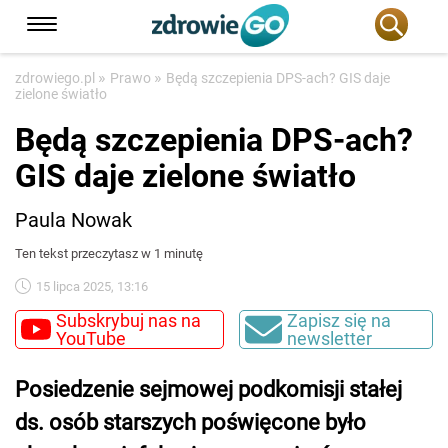
»
»
zdrowiego.pl
Prawo
Będą szczepienia DPS-ach? GIS daje
zielone światło
Będą szczepienia DPS-ach?
GIS daje zielone światło
Paula Nowak
Ten tekst przeczytasz w 1 minutę
15 lipca 2025, 13:16
Subskrybuj nas na
Zapisz się na
YouTube
newsletter
Posiedzenie sejmowej podkomisji stałej
ds. osób starszych poświęcone było