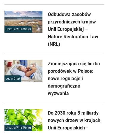
Odbudowa zasobów
przyrodniczych krajów
Unii Europejskiej –
Urszula Wilk-Winter
Nature Restoration Law
(NRL)
Zmniejszająca się liczba
porodówek w Polsce:
nowe regulacje i
Łucja Orzeł
demograficzne
wyzwania
Do 2030 roku 3 miliardy
nowych drzew w krajach
Unii Europejskich -
Urszula Wilk-Winter