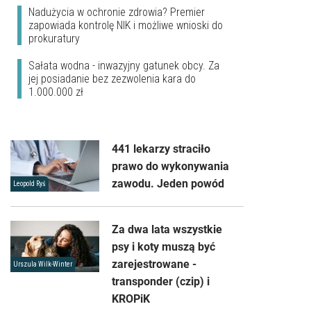
Nadużycia w ochronie zdrowia? Premier
zapowiada kontrolę NIK i możliwe wnioski do
prokuratury
Sałata wodna - inwazyjny gatunek obcy. Za
jej posiadanie bez zezwolenia kara do
1.000.000 zł
441 lekarzy straciło
prawo do wykonywania
zawodu. Jeden powód
Leopold Ryś
Za dwa lata wszystkie
psy i koty muszą być
zarejestrowane -
Urszula Wilk-Winter
transponder (czip) i
KROPiK