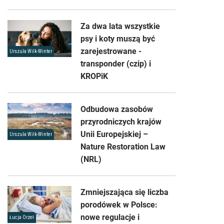
Za dwa lata wszystkie
psy i koty muszą być
zarejestrowane -
Urszula Wilk-Winter
transponder (czip) i
KROPiK
Odbudowa zasobów
przyrodniczych krajów
Unii Europejskiej –
Urszula Wilk-Winter
Nature Restoration Law
(NRL)
Zmniejszająca się liczba
porodówek w Polsce:
nowe regulacje i
Łucja Orzeł