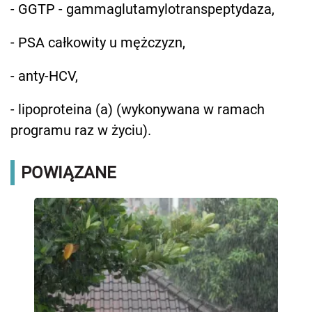
- GGTP - gammaglutamylotranspeptydaza,
- PSA całkowity u mężczyzn,
- anty-HCV,
- lipoproteina (a) (wykonywana w ramach
programu raz w życiu).
POWIĄZANE