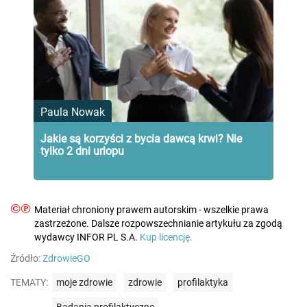
Paula Nowak
Jakie są korzyści z bycia dawcą krwi? Nie
tylko 2 dni urlopu
©℗
Materiał chroniony prawem autorskim - wszelkie prawa
zastrzeżone. Dalsze rozpowszechnianie artykułu za zgodą
wydawcy INFOR PL S.A.
Kup licencję.
Źródło:
ZdrowieGO
TEMATY:
moje zdrowie
zdrowie
profilaktyka
Badania profilaktyczne