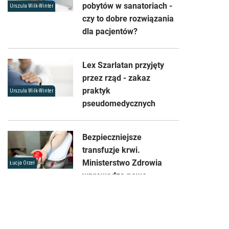
pobytów w sanatoriach -
Urszula Wilk-Winter
czy to dobre rozwiązania
dla pacjentów?
Lex Szarlatan przyjęty
przez rząd - zakaz
praktyk
Urszula Wilk-Winter
pseudomedycznych
Bezpieczniejsze
transfuzje krwi.
Ministerstwo Zdrowia
Łucja Orzeł
wprowadza nowe
standardy