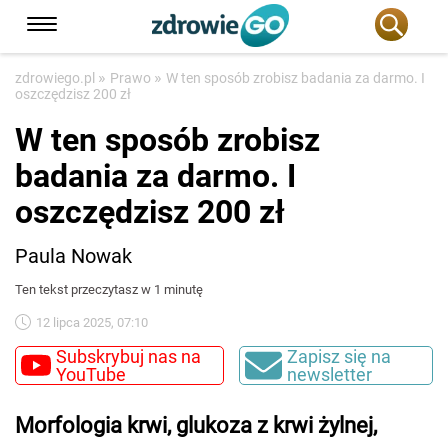
»
»
zdrowiego.pl
Prawo
W ten sposób zrobisz badania za darmo. I
oszczędzisz 200 zł
W ten sposób zrobisz
badania za darmo. I
oszczędzisz 200 zł
Paula Nowak
Ten tekst przeczytasz w 1 minutę
12 lipca 2025, 07:10
Subskrybuj nas na
Zapisz się na
YouTube
newsletter
Morfologia krwi, glukoza z krwi żylnej,