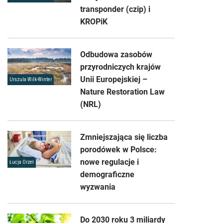
transponder (czip) i
KROPiK
Odbudowa zasobów
przyrodniczych krajów
Unii Europejskiej –
Urszula Wilk-Winter
Nature Restoration Law
(NRL)
Zmniejszająca się liczba
porodówek w Polsce:
nowe regulacje i
Łucja Orzeł
demograficzne
wyzwania
Do 2030 roku 3 miliardy