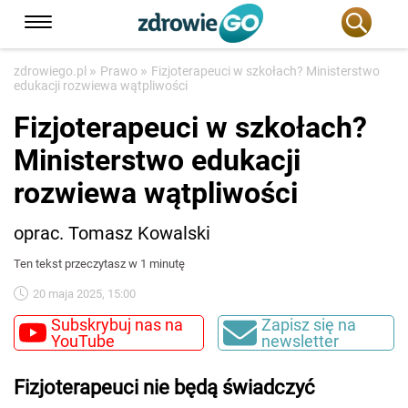
»
»
zdrowiego.pl
Prawo
Fizjoterapeuci w szkołach? Ministerstwo
edukacji rozwiewa wątpliwości
Fizjoterapeuci w szkołach?
Ministerstwo edukacji
rozwiewa wątpliwości
oprac. Tomasz Kowalski
Ten tekst przeczytasz w 1 minutę
20 maja 2025, 15:00
Subskrybuj nas na
Zapisz się na
YouTube
newsletter
Fizjoterapeuci nie będą świadczyć