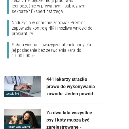
Lekarz nie będzie mógł pracować
jednocześnie w prywatnym i publicznym
sektorze? Ekspert ostrzega
Nadużycia w ochronie zdrowia? Premier
zapowiada kontrolę NIK i możliwe wnioski do
prokuratury
Sałata wodna - inwazyjny gatunek obcy. Za
jej posiadanie bez zezwolenia kara do
1.000.000 zł
441 lekarzy straciło
prawo do wykonywania
zawodu. Jeden powód
Leopold Ryś
Za dwa lata wszystkie
psy i koty muszą być
zarejestrowane -
Urszula Wilk-Winter