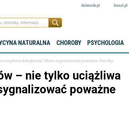
dziennik.pl
forsal.pl
YCYNA NATURALNA
CHOROBY
PSYCHOLOGIA
lko uciążliwa dolegliwość. Może sygnalizować poważne choroby
ów – nie tylko uciążliwa
 sygnalizować poważne