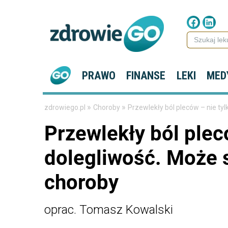
PRAWO
FINANSE
LEKI
MED
»
»
zdrowiego.pl
Choroby
Przewlekły ból pleców – nie ty
Przewlekły ból plec
dolegliwość. Może
choroby
oprac. Tomasz Kowalski