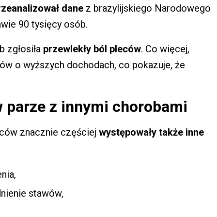
rzeanalizował dane
z brazylijskiego Narodowego
wie 90 tysięcy osób.
b zgłosiła
przewlekły ból pleców
. Co więcej,
ajów o wyższych dochodach, co pokazuje, że
w parze z innymi chorobami
leców znacznie częściej
występowały także inne
nia,
dnienie stawów,