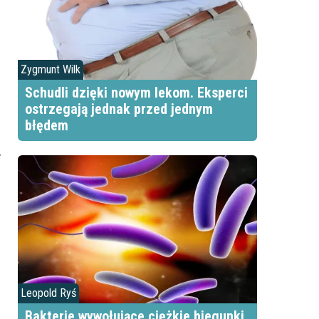
Zygmunt Wilk
Schudli dzięki nowym lekom. Eksperci
ostrzegają jednak przed jednym
błędem
y
Leopold Ryś
Bakterie wywołujące ciężkie biegunki