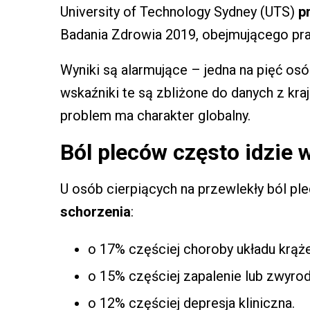
University of Technology Sydney (UTS)
p
Badania Zdrowia 2019, obejmującego pra
Wyniki są alarmujące – jedna na pięć osó
wskaźniki te są zbliżone do danych z kr
problem ma charakter globalny.
Ból pleców często idzie 
U osób cierpiących na przewlekły ból p
schorzenia
:
o 17% częściej choroby układu krąże
o 15% częściej zapalenie lub zwyro
o 12% częściej depresja kliniczna.