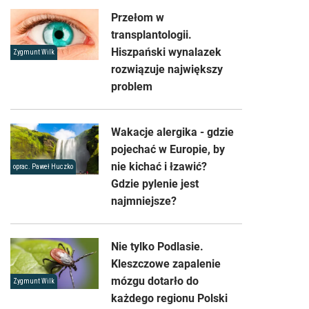
Przełom w
transplantologii.
Hiszpański wynalazek
Zygmunt Wilk
rozwiązuje największy
problem
Wakacje alergika - gdzie
pojechać w Europie, by
nie kichać i łzawić?
oprac. Paweł Huczko
Gdzie pylenie jest
najmniejsze?
Nie tylko Podlasie.
Kleszczowe zapalenie
mózgu dotarło do
Zygmunt Wilk
każdego regionu Polski