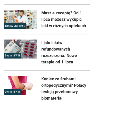
Masz e-receptę? Od 1
lipca możesz wykupić
leki w różnych aptekach
Tomasz Lipczyński
Lista leków
refundowanych
rozszerzona. Nowe
Zygmunt Wilk
terapie od 1 lipca
Koniec ze śrubami
ortopedycznymi? Polacy
testują przełomowy
Zygmunt Wilk
biomateriał