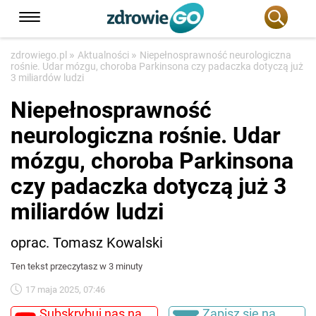
»
»
zdrowiego.pl
Aktualności
Niepełnosprawność neurologiczna
rośnie. Udar mózgu, choroba Parkinsona czy padaczka dotyczą już
3 miliardów ludzi
Niepełnosprawność
neurologiczna rośnie. Udar
mózgu, choroba Parkinsona
czy padaczka dotyczą już 3
miliardów ludzi
oprac. Tomasz Kowalski
Ten tekst przeczytasz w 3 minuty
17 maja 2025, 07:46
Subskrybuj nas na
Zapisz się na