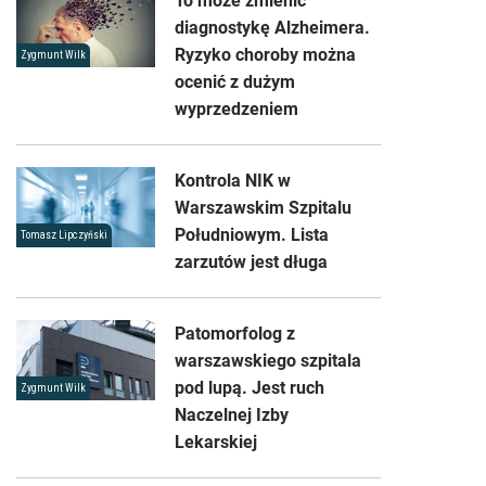
To może zmienić
diagnostykę Alzheimera.
Ryzyko choroby można
Zygmunt Wilk
ocenić z dużym
wyprzedzeniem
Kontrola NIK w
Warszawskim Szpitalu
Południowym. Lista
Tomasz Lipczyński
zarzutów jest długa
Patomorfolog z
warszawskiego szpitala
pod lupą. Jest ruch
Zygmunt Wilk
Naczelnej Izby
Lekarskiej