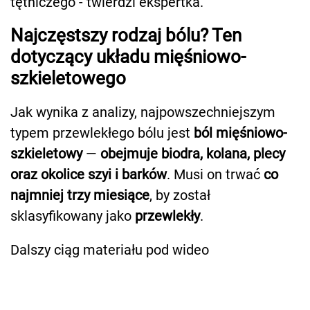
tętniczego - twierdzi ekspertka.
Najczęstszy rodzaj bólu? Ten
dotyczący układu mięśniowo-
szkieletowego
Jak wynika z analizy, najpowszechniejszym
typem przewlekłego bólu jest
ból mięśniowo-
szkieletowy
—
obejmuje biodra, kolana, plecy
oraz okolice szyi i barków
. Musi on trwać
co
najmniej trzy miesiące
, by został
sklasyfikowany jako
przewlekły
.
Dalszy ciąg materiału pod wideo