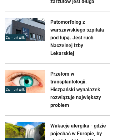
zarzutów jest długa
Patomorfolog z
warszawskiego szpitala
pod lupą. Jest ruch
Zygmunt Wilk
Naczelnej Izby
Lekarskiej
Przełom w
transplantologii.
Hiszpański wynalazek
Zygmunt Wilk
rozwiązuje największy
problem
Wakacje alergika - gdzie
pojechać w Europie, by