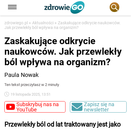
»
»
zdrowiego.pl
Aktualności
Zaskakujące odkrycie naukowców.
Jak przewlekły ból wpływa na organizm?
Zaskakujące odkrycie
naukowców. Jak przewlekły
ból wpływa na organizm?
Paula Nowak
Ten tekst przeczytasz w 2 minuty
19 listopada 2025, 13:51
Subskrybuj nas na
Zapisz się na
YouTube
newsletter
Przewlekły ból od lat traktowany jest jako