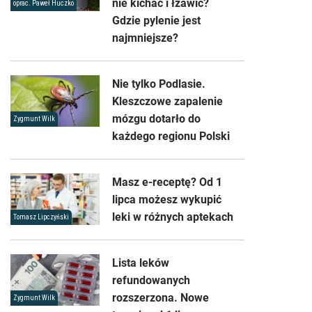
nie kichać i łzawić?
oprac. Paweł Huczko
Gdzie pylenie jest
najmniejsze?
Nie tylko Podlasie.
Kleszczowe zapalenie
mózgu dotarło do
Zygmunt Wilk
każdego regionu Polski
Masz e-receptę? Od 1
lipca możesz wykupić
leki w różnych aptekach
Tomasz Lipczyński
Lista leków
refundowanych
rozszerzona. Nowe
Zygmunt Wilk