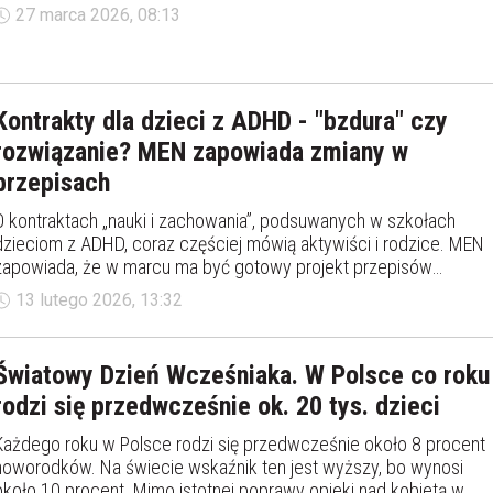
doszło do odklejenia łożyska – informuje „Journal of the American
27 marca 2026, 08:13
Heart Association”.
Kontrakty dla dzieci z ADHD - "bzdura" czy
rozwiązanie? MEN zapowiada zmiany w
przepisach
O kontraktach „nauki i zachowania”, podsuwanych w szkołach
dzieciom z ADHD, coraz częściej mówią aktywiści i rodzice. MEN
zapowiada, że w marcu ma być gotowy projekt przepisów
wspierających dzieci z zespołem nadpobudliwości
13 lutego 2026, 13:32
psychoruchowej. Jak podaje „Gazeta Wyborcza".
Światowy Dzień Wcześniaka. W Polsce co roku
rodzi się przedwcześnie ok. 20 tys. dzieci
Każdego roku w Polsce rodzi się przedwcześnie około 8 procent
noworodków. Na świecie wskaźnik ten jest wyższy, bo wynosi
około 10 procent. Mimo istotnej poprawy opieki nad kobietą w