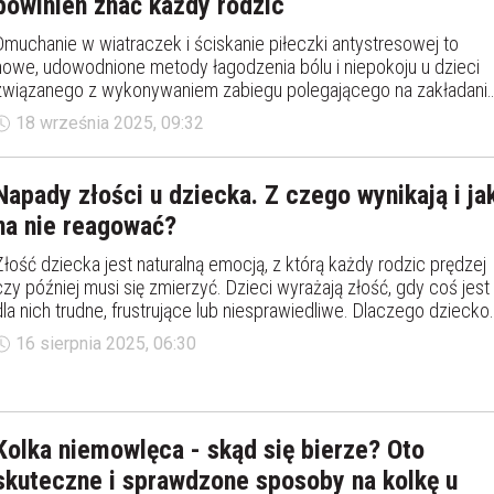
powinien znać każdy rodzic
Dmuchanie w wiatraczek i ściskanie piłeczki antystresowej to
nowe, udowodnione metody łagodzenia bólu i niepokoju u dzieci
związanego z wykonywaniem zabiegu polegającego na zakładani
wenflonu. W związku z tym, że opierają się one o uniwersalnej,
18 września 2025, 09:32
bramkowej teorii bólu Melzacka i Wallamechanizm - z
powodzeniem, mogą być również wykorzystywane przez
rodziców przy innych wykonywanych dziecku zabiegach
Napady złości u dziecka. Z czego wynikają i ja
pielęgniarskich, takich jak pobieranie krwi czy wszelkiego rodzaju
na nie reagować?
iniekcje.
Złość dziecka jest naturalną emocją, z którą każdy rodzic prędzej
czy później musi się zmierzyć. Dzieci wyrażają złość, gdy coś jest
dla nich trudne, frustrujące lub niesprawiedliwe. Dlaczego dziecko
ma napady złości? O czym świadczą napady złości?
16 sierpnia 2025, 06:30
Kolka niemowlęca - skąd się bierze? Oto
skuteczne i sprawdzone sposoby na kolkę u