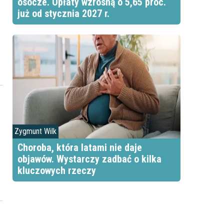
osocze. Opłaty wzrosną o 5,65 proc.
już od stycznia 2027 r.
Z
Zygmunt Wilk
Choroba, która latami nie daje
objawów. Wystarczy zadbać o kilka
e
kluczowych rzeczy