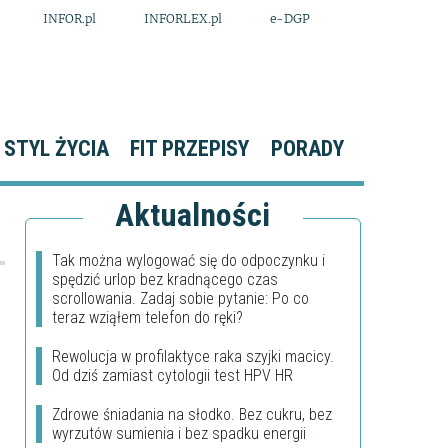
INFOR.pl
INFORLEX.pl
e-DGP
STYL ŻYCIA
FIT PRZEPISY
PORADY
Aktualności
Tak można wylogować się do odpoczynku i
spędzić urlop bez kradnącego czas
scrollowania. Zadaj sobie pytanie: Po co
teraz wziąłem telefon do ręki?
Rewolucja w profilaktyce raka szyjki macicy.
Od dziś zamiast cytologii test HPV HR
Zdrowe śniadania na słodko. Bez cukru, bez
wyrzutów sumienia i bez spadku energii