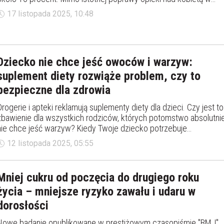
ciąży oraz wdrożenia najnowszych standardów opieki perinatalnej
17 listopada 2025, 10:48
odsetek wcześniactwa od wielu lat utrzymuje się na stałym
poziomie i nie zmniejsza się.
Dziecko nie chce jeść owoców i warzyw:
suplement diety rozwiąże problem, czy to
bezpieczne dla zdrowia
Drogerie i apteki reklamują suplementy diety dla dzieci. Czy jest to
zbawienie dla wszystkich rodziców, których potomstwo absolutni
nie chce jeść warzyw? Kiedy Twoje dziecko potrzebuje
dodatkowych witamin i jakich taktyk mogą użyć rodzice, aby
12 listopada 2025, 05:55
przekonać swoje pociechy do diety bogatej w warzywa i owoce.
Mniej cukru od poczęcia do drugiego roku
życia – mniejsze ryzyko zawału i udaru w
dorosłości
Nowe badanie opublikowane w prestiżowym czasopiśmie "BMJ"