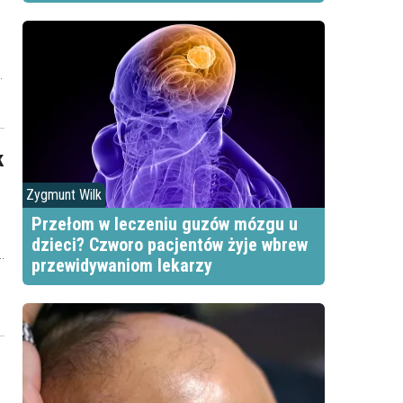
u
k
Zygmunt Wilk
Przełom w leczeniu guzów mózgu u
dzieci? Czworo pacjentów żyje wbrew
przewidywaniom lekarzy