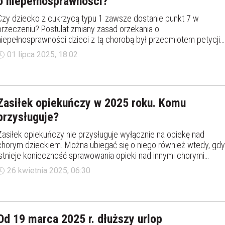
o niepełnosprawności?
Czy dziecko z cukrzycą typu 1 zawsze dostanie punkt 7 w
orzeczeniu? Postulat zmiany zasad orzekania o
niepełnosprawności dzieci z tą chorobą był przedmiotem petycji
skierowanej do Ministerstwa Rodziny, Pracy i Polityki Społecznej. 
01 lipca 2025, 18:02
udzielonej odpowiedzi wynika jednak, iż takie zmiany nie zostaną
wprowadzone.
Zasiłek opiekuńczy w 2025 roku. Komu
przysługuje?
Zasiłek opiekuńczy nie przysługuje wyłącznie na opiekę nad
chorym dzieckiem. Można ubiegać się o niego również wtedy, gdy
istnieje konieczność sprawowania opieki nad innymi chorymi
członkami rodziny. W niektórych określonych przypadkach – takż
26 kwietnia 2025, 06:30
nad zdrowym dzieckiem. Komu przysługuje i ile wynosi zasiłek
opiekuńczy w 2025 roku?
Od 19 marca 2025 r. dłuższy urlop