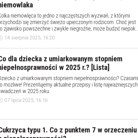
niemowlaka
Kolka niemowlęca to jedno z najczęstszych wyzwań, z którymi
przychodzi się zmierzyć świeżo upieczonym rodzicom. Choć jest
to zjawisko powszechne i zwykle niegroźne, może budzić niepokó
i poczucie bezradności. Na szczęście istnieją sprawdzone
14 sierpnia 2025, 16:20
sposoby, które mogą przynieść ulgę maluszkowi i jego opiekunom
Co dla dziecka z umiarkowanym stopniem
niepełnosprawności w 2025 r.? [Lista]
Dziecko z umiarkowanym stopniem niepełnosprawności? Czasam
to możliwe! Prezentujemy aktualne przepisy i listę najważniejszych
świadczeń w 2025 roku.
07 lipca 2025, 16:16
Cukrzyca typu 1. Co z punktem 7 w orzeczeniu