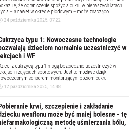
pokazuje, że ograniczenie spożycia cukru w pierwszych latach
życia – a nawet w okresie płodowym – może znacząco
zmniejszyć ryzyko chorób serca, udaru i niewydolności krążenia w
24 października 2025, 07:22
dorosłości. Kobiety w ciąży oraz rodzice małych dzieci powinni
zwracać szczególną uwagę na zawartość cukru w diecie.
Cukrzyca typu 1: Nowoczesne technologie
pozwalają dzieciom normalnie uczestniczyć w
lekcjach i WF
Dzieci z cukrzycą typu 1 mogą bezpiecznie uczestniczyć w
lekcjach i zajęciach sportowych. Jest to możliwe dzięki
nowoczesnym sensorom monitorującym poziom cukru.
Technologia, zdrowe nawyki i wsparcie dorosłych sprawiają, że
12 października 2025, 14:48
choroba nie musi ograniczać codziennej aktywności ucznia.
Pobieranie krwi, szczepienie i zakładanie
dziecku wenflonu może być mniej bolesne - tę
niefarmakologiczną metodę uśmierzania bólu,