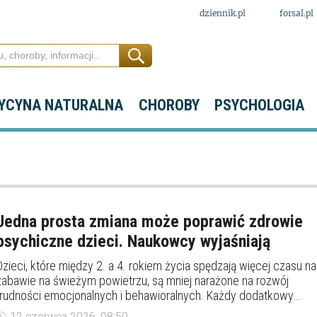
dziennik.pl
forsal.pl
YCYNA NATURALNA
CHOROBY
PSYCHOLOGIA
Jedna prosta zmiana może poprawić zdrowie
psychiczne dzieci. Naukowcy wyjaśniają
Dzieci, które między 2. a 4. rokiem życia spędzają więcej czasu na
zabawie na świeżym powietrzu, są mniej narażone na rozwój
trudności emocjonalnych i behawioralnych. Każdy dodatkowy
dzień w tygodniu zwiększał o 6–14 proc. szanse na dobry stan
12 czerwca 2026, 08:50