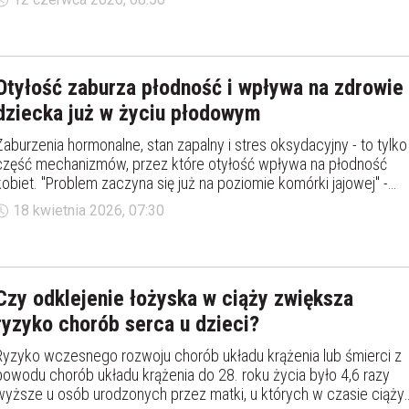
zdrowia psychicznego - zwracają uwagę naukowcy.
Otyłość zaburza płodność i wpływa na zdrowie
dziecka już w życiu płodowym
Zaburzenia hormonalne, stan zapalny i stres oksydacyjny - to tylko
część mechanizmów, przez które otyłość wpływa na płodność
kobiet. "Problem zaczyna się już na poziomie komórki jajowej" -
tłumaczy hab. Agnieszka Kozioł-Kozakowska, dietetyk z UJ CM.
18 kwietnia 2026, 07:30
Czy odklejenie łożyska w ciąży zwiększa
ryzyko chorób serca u dzieci?
Ryzyko wczesnego rozwoju chorób układu krążenia lub śmierci z
powodu chorób układu krążenia do 28. roku życia było 4,6 razy
wyższe u osób urodzonych przez matki, u których w czasie ciąży