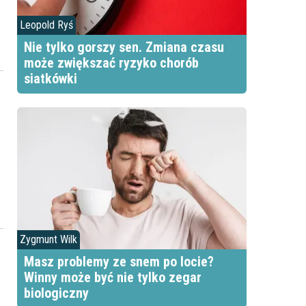
Leopold Ryś
Nie tylko gorszy sen. Zmiana czasu
może zwiększać ryzyko chorób
siatkówki
Zygmunt Wilk
Masz problemy ze snem po locie?
Winny może być nie tylko zegar
biologiczny