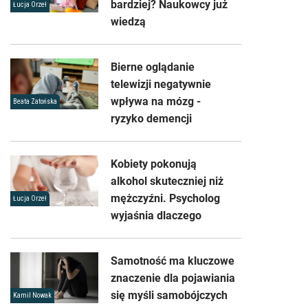
bardziej? Naukowcy już
Łucja Orzeł
wiedzą
Bierne oglądanie
telewizji negatywnie
wpływa na mózg -
Beata Zatońska
ryzyko demencji
Kobiety pokonują
alkohol skuteczniej niż
mężczyźni. Psycholog
Łucja Orzeł
wyjaśnia dlaczego
Samotność ma kluczowe
znaczenie dla pojawiania
się myśli samobójczych
Kamil Nowak