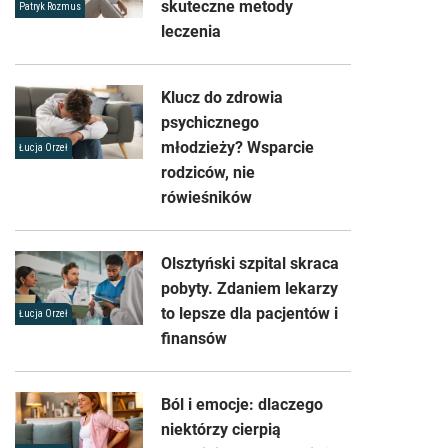
skuteczne metody
Patryk Rozmus
leczenia
Klucz do zdrowia
psychicznego
młodzieży? Wsparcie
Łucja Orzeł
rodziców, nie
rówieśników
Olsztyński szpital skraca
pobyty. Zdaniem lekarzy
to lepsze dla pacjentów i
Łucja Orzeł
finansów
Ból i emocje: dlaczego
niektórzy cierpią