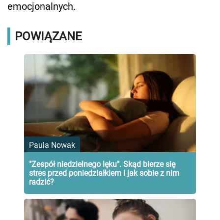
emocjonalnych.
POWIĄZANE
Paula Nowak
"Zespół niedzielnego lęku". Skąd bierze się
stres przed poniedziałkiem i jak sobie z nim
radzić?